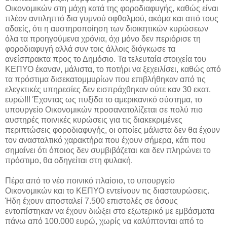
Οικονομικών στη μάχη κατά της φοροδιαφυγής, καθώς είναι
πλέον αντιληπτό δια γυμνού οφθαλμού, ακόμα και από τους
αδαείς, ότι η αυστηροποίηση των διοικητικών κυρώσεων
όλα τα προηγούμενα χρόνια, όχι μόνο δεν περιόρισε τη
φοροδιαφυγή αλλά συν τοις άλλοις διόγκωσε τα
ανείσπρακτα προς το Δημόσιο. Τα τελευταία στοιχεία του
ΚΕΠΥΟ έκαναν, μάλιστα, το ποτήρι να ξεχειλίσει, καθώς από
τα πρόστιμα δισεκατομμυρίων που επιβλήθηκαν από τις
ελεγκτικές υπηρεσίες δεν εισπράχθηκαν ούτε καν 30 εκατ.
ευρώ!!! Έχοντας ως πυξίδα το αμερικανικό σύστημα, το
υπουργείο Οικονομικών προσανατολίζεται σε πολύ πιο
αυστηρές ποινικές κυρώσεις για τις διακεκριμένες
περιπτώσεις φοροδιαφυγής, οι οποίες μάλιστα δεν θα έχουν
τον ανασταλτικό χαρακτήρα που έχουν σήμερα, κάτι που
σημαίνει ότι όποιος δεν συμβιβάζεται και δεν πληρώνει το
πρόστιμο, θα οδηγείται στη φυλακή.
Πέρα από το νέο ποινικό πλαίσιο, το υπουργείο
Οικονομικών και το ΚΕΠΥΟ εντείνουν τις διασταυρώσεις.
Ήδη έχουν αποσταλεί 7.500 επιστολές σε όσους
εντοπίστηκαν να έχουν διώξει στο εξωτερικό με εμβάσματα
πάνω από 100.000 ευρώ, χωρίς να καλύπτονται από το