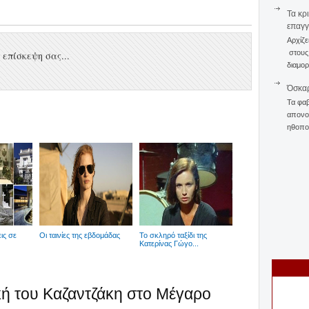
Τα κρ
επαγγ
Αρχίζε
στους 
επίσκεψη σας...
διαμορ
Όσκαρ
Τα φαβ
απονομ
ηθοποι
ις σε
Οι ταινίες της εβδομάδας
Το σκληρό ταξίδι της
Κατερίνας Γώγο...
ική του Καζαντζάκη στο Μέγαρο