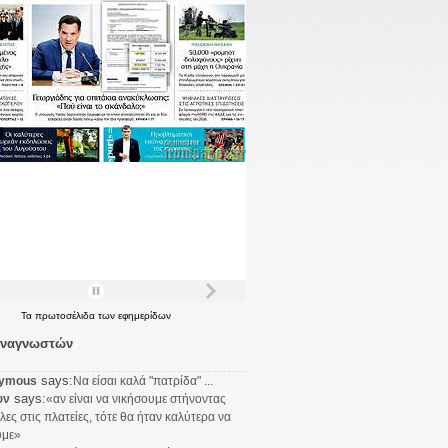
Τα
πρωτοσέλιδα
των
εφημερίδων
αναγνωστών
says:
ymous
Να είσαι καλά "πατρίδα" ...
says:
υν
«αν είναι να νικήσουμε στήνοντας
λες στις πλατείες, τότε θα ήταν καλύτερα να
υμε»