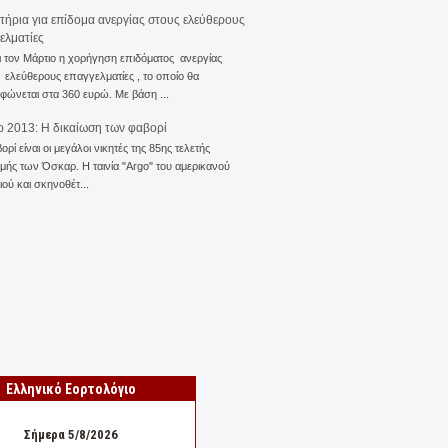
ιτήρια για επίδομα ανεργίας στους ελεύθερους
ελματίες
ι τον Μάρτιο η χορήγηση επιδόματος ανεργίας
ελεύθερους επαγγελματίες , το οποίο θα
φώνεται στα 360 ευρώ. Με βάση ...
 2013: Η δικαίωση των φαβορί
ορί είναι οι μεγάλοι νικητές της 85ης τελετής
ής των Όσκαρ. Η ταινία "Αrgo" του αμερικανού
ού και σκηνοθέτ...