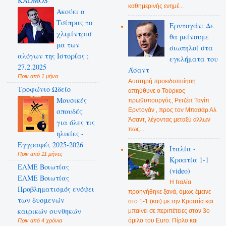
KADMOS
καθημερινής ενημέ...
Ακούει ο
Τσίπρας το
Ερντογάν: Δε
χλιμίντρισ
θα μείνουμε
μα των
σιωπηλοί στα
αλόγων της Ιστορίας ;
εγκλήματα του
27.2.2025
Άσαντ
Πριν από 1 μήνα
Αυστηρή προειδοποίηση
Τροφώνιο Ωδείο
απηύθυνε ο Τούρκος
Mουσικές
πρωθυπουργός, Ρετζέπ Ταγίπ
Ερντογάν , προς τον Μπασάρ Αλ
σπουδές
Άσαντ, λέγοντας μεταξύ άλλων
για όλες τις
πως...
ηλικίες -
Εγγραφές 2025-2026
Ιταλία -
Πριν από 11 μήνες
Κροατία 1-1
ΕΛΜΕ Βοιωτίας
(video)
ΕΛΜΕ Βοιωτίας
Η Ιταλία
Προβληματισμός ενόψει
προηγήθηκε ξανά, όμως έμεινε
των δυσμενών
στο 1-1 (και) με την Κροατία και
καιρικών συνθηκών
μπαίνει σε περιπέτειες στον 3ο
όμιλο του Euro. Πίρλο και
Πριν από 4 χρόνια