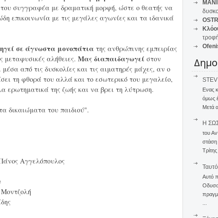
MANI
 του συγγραφέα με δραματική μορφή, ώστε ο θεατής να
δυσκο
ώδη επικοινωνία με τις μεγάλες αγωνίες και τα ιδανικά
OSTR
Κλόο
τροφή
Ofeni
δηγεί σε άγνωστα μονοπάτια
της ανθρώπινης εμπειρίας
Μας διαπαιδαγωγεί
ς μεταφυσικές αλήθειες.
στον
Δημο
 μέσα από τις δυσκολίες και τις αιματηρές μάχες, αν ο
σει τη φθορά του αλλά και το εσωτερικό του μεγαλείο,
STEVE
α ερωτηματικά της ζωής και να βρει τη λύτρωση.
Ενας 
όμως 
Μετά α
τα δικαιώματα του παιδιού".
Η ΣΩ
του Αν
στάση
Τρίτης
 Πάνος Αγγελόπουλος
Ταυτό
Αυτό 
υ
Οδυσσέ
 Μοντζολή
πραγμα
ίδης
...