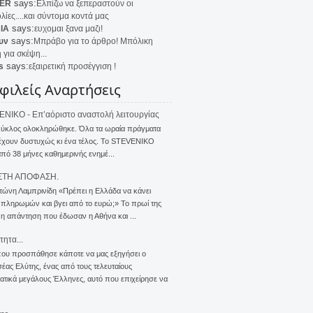
says:
ER
Ελπίζω να ξεπεραστούν οι
λίες....και σύντομα κοντά μας
says:
IA
ευχομαι ξανα μαζι!
says:
υν
Μπράβο για το άρθρο! Μπόλικη
 για σκέψη...
says:
s
εξαιρετική προσέγγιση !
φιλείς Αναρτήσεις
NIKO - Επ’αόριστο αναστολή λειτουργίας
κύκλος ολοκληρώθηκε. Όλα τα ωραία πράγματα
έχουν δυστυχώς κι ένα τέλος. Το STEVENIKO
πό 38 μήνες καθημερινής ενημέ...
ΣΤΗ ΑΠΟΦΑΣΗ.
τώνη Λαμπρινίδη «Πρέπει η Ελλάδα να κάνει
 πληρωμών και βγει από το ευρώ;» Το πρωί της
 η απάντηση που έδωσαν η Αθήνα και ...
τητα...
που προσπάθησε κάποτε να μας εξηγήσει ο
ας Ελύτης, ένας από τους τελευταίους
τικά μεγάλους Έλληνες, αυτό που επιχείρησε να