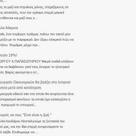
σες…
ς το μαζί και πηγαίνεις μόνος, στηριζόμενος σε
ις απατηλές, που την κρίσιμη στιγμή μαγικά
τίθονται και μαζί τους κ...
λλα δάκρυα
αία, ένα περίεργο πράγμα, πιάνω τον εαυτό μου
ρύζει με το παραμικρό. Δεν ξέρω ειλικρινά πώς να
γήσω. Θυμάμαι, μέχρι πρι...
nculo 19%!
ΙΩΡΓΟΥ Χ.ΠΑΠΑΣΩΤΗΡΙΟΥ Μικρά παιδιά κλέβουν
για να διαβάσουν γιατί τους έκοψαν το ηλεκτρικό
ίτι. Βαρύς ακούγεται ο στ...
ουργείο Οικονομικών θα βγάζει στο ίντερνετ
ίνητα μετά από κατάσχεση
μιουργία ειδικού site στο οποίο θα αναρτώνται όλοι
ιστηριασμοί ακινήτων τα οποία έχει κατασχέσει η
 προχωρά το υπουργεί...
ρείς να πεις ''Έτσι είναι η ζωή ''
νίτα Λουδάρου Νοσταλγούμε τη ζεστασιά του
ού μας, και την ίδια στιγμή ονειρευόμαστε το
ό ταξίδι. Επιθυμούμε να ...