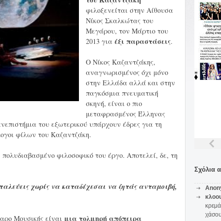
φιλοξενείται στην Αίθουσα
Νίκος Σκαλκώτας του
Μεγάρου, τον Μάρτιο του
έξι παραστάσεις
2013 για
.
Ο Νίκος Καζαντζάκης,
αναγνωρισμένος όχι μόνο
στην Ελλάδα αλλά και στην
παγκόσμια πνευματική
σκηνή, είναι ο πιο
μεταφρασμένος Έλληνας
νεπιστήμια του εξωτερικού υπάρχουν έδρες για τη
λογοι φίλων του Καζαντζάκη.
ι πολυδιαβασμένο φιλοσοφικό του έργο. Αποτελεί, δε, τη
Σχόλια 
 παλεύεις χωρίς να καταδέχεσαι να ζητάς ανταμοιβή,
Anon
κλοο
κρεμά
χάσο
μια τολμηρή απόπειρα
γαρο Μουσικής είναι