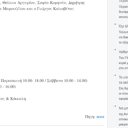
Ξέχα
, Θάλεια Αργυρίου, Σοφία Κομηνέα, Δημήτρης
Ξέχασε
α Μαμουζέλου και ο Γιώργος Κολιοβέτας
δυνάμε
αποσυν
Όχι ά
Τελευτ
να δακ
το εξη
Vaffa
Του Γ
κεριά 
στο σπ
To υπ
Παρασκευή 10.00- 18.00 / Σάββατο 10.00 - 14.00)
τα ακ
 - 16.00)
Στη δη
οι πλε
ίας & Κόκκαλη
εφορία
3
Να μπο
της Αν
Πηγη:
nooz
σπιτικ
μακριν