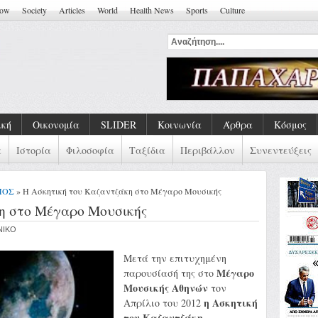
how
Society
Articles
World
Health News
Sports
Culture
κά Τραύματα Και Συλλογ
ική
Οικονομία
SLIDER
Κοινωνία
Άρθρα
Κόσμος
α
Ιστορία
Φιλοσοφία
Ταξίδια
Περιβάλλον
Συνεντεύξεις
ΜΟΣ
» Η Ασκητική του Καζαντζάκη στο Μέγαρο Μουσικής
η στο Μέγαρο Μουσικής
ENIKO
Μετά την επιτυχημένη
Μέγαρο
παρουσίασή της στο
Μουσικής Αθηνών
τον
η Ασκητική
Απρίλιο του 2012
του Καζαντζάκη