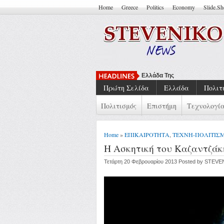
Home
Greece
Politics
Economy
Slide.S
Ελλάδα Της Κρίσης: Συλλογι
Πρώτη Σελίδα
Ελλάδα
Πολιτ
Πολιτισμός
Επιστήμη
Τεχνολογί
Home
»
ΕΠΙΚΑΙΡΟΤΗΤΑ
,
ΤΕΧΝΗ-ΠΟΛΙΤΙΣ
Η Ασκητική του Καζαντζάκ
Τετάρτη 20 Φεβρουαρίου 2013 Posted by STEV