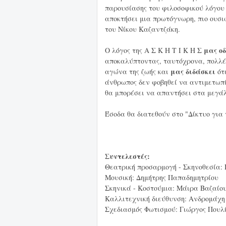
παρουσίασης του φιλοσοφικού λόγου
αποκτήσει μια πρωτόγνωρη, πιο ουσι
του Νίκου Καζαντζάκη.
μας ο
Ο λόγος της Α Σ Κ Η Τ Ι Κ Η Σ
αποκαλύπτοντας, ταυτόχρονα, πολλέ
μας διδάσκει
αγώνα της ζωής και
ότι
άνθρωπος δεν φοβηθεί να αντιμετωπί
θα μπορέσει να απαντήσει στα μεγάλ
Έσοδα θα διατεθούν στο "Δίκτυο για 
Συντελεστές:
Θεατρική προσαρμογή - Σκηνοθεσία:
Μουσική: Δημήτρης Παπαδημητρίου
Σκηνικά - Κοστούμια: Mάιρα Βαζαίο
Καλλιτεχνική διεύθυνση: Ανδρομάχη
Σχεδιασμός Φωτισμού: Γιώργος Πουλ