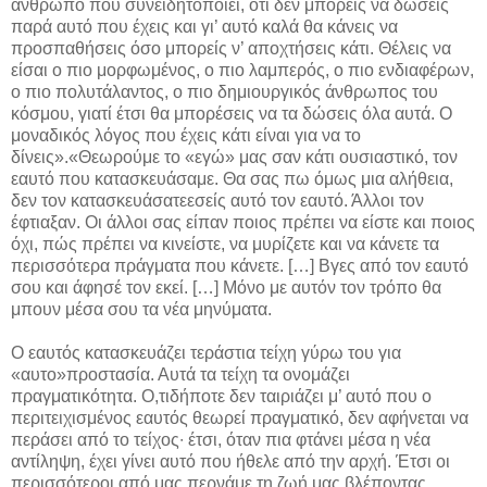
άνθρωπο που συνειδητοποιεί, ότι δεν μπορείς να δώσεις
παρά αυτό που έχεις και γι’ αυτό καλά θα κάνεις να
προσπαθήσεις όσο μπορείς ν’ αποχτήσεις κάτι. Θέλεις να
είσαι ο πιο μορφωμένος, ο πιο λαμπερός, ο πιο ενδιαφέρων,
ο πιο πολυτάλαντος, ο πιο δημιουργικός άνθρωπος του
κόσμου, γιατί έτσι θα μπορέσεις να τα δώσεις όλα αυτά. Ο
μοναδικός λόγος που έχεις κάτι είναι για να το
δίνεις».«Θεωρούμε το «εγώ» μας σαν κάτι ουσιαστικό, τον
εαυτό που κατασκευάσαμε. Θα σας πω όμως μια αλήθεια,
δεν τον κατασκευάσατεεσείς αυτό τον εαυτό. Άλλοι τον
έφτιαξαν. Οι άλλοι σας είπαν ποιος πρέπει να είστε και ποιος
όχι, πώς πρέπει να κινείστε, να μυρίζετε και να κάνετε τα
περισσότερα πράγματα που κάνετε. […] Βγες από τον εαυτό
σου και άφησέ τον εκεί. […] Μόνο με αυτόν τον τρόπο θα
μπουν μέσα σου τα νέα μηνύματα.
Ο εαυτός κατασκευάζει τεράστια τείχη γύρω του για
«αυτο»προστασία. Αυτά τα τείχη τα ονομάζει
πραγματικότητα. Ο,τιδήποτε δεν ταιριάζει μ’ αυτό που ο
περιτειχισμένος εαυτός θεωρεί πραγματικό, δεν αφήνεται να
περάσει από το τείχος∙ έτσι, όταν πια φτάνει μέσα η νέα
αντίληψη, έχει γίνει αυτό που ήθελε από την αρχή. Έτσι οι
περισσότεροι από μας περνάμε τη ζωή μας βλέποντας