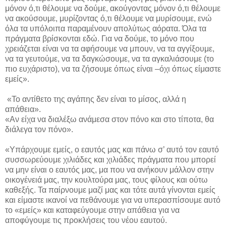
μόνον ό,τι θέλουμε να δούμε, ακούγοντας μόνον ό,τι θέλουμε
να ακούσουμε, μυρίζοντας ό,τι θέλουμε να μυρίσουμε, ενώ
όλα τα υπόλοιπα παραμένουν απολύτως αόρατα. Όλα τα
πράγματα βρίσκονται εδώ. Για να δούμε, το μόνο που
χρειάζεται είναι να τα αφήσουμε να μπουν, να τα αγγίξουμε,
να τα γευτούμε, να τα δαγκώσουμε, να τα αγκαλιάσουμε (το
πιο ευχάριστο), να τα ζήσουμε όπως είναι –όχι όπως είμαστε
εμείς».
«Το αντίθετο της αγάπης δεν είναι το μίσος, αλλά η
απάθεια».
«Αν είχα να διαλέξω ανάμεσα στον πόνο και στο τίποτα, θα
διάλεγα τον πόνο».
«Υπάρχουμε εμείς, ο εαυτός μας και πάνω σ’ αυτό τον εαυτό
συσσωρεύουμε χιλιάδες και χιλιάδες πράγματα που μπορεί
να μην είναι ο εαυτός μας, μα που να ανήκουν μάλλον στην
οικογένειά μας, την κουλτούρα μας, τους φίλους και ούτω
καθεξής. Τα παίρνουμε μαζί μας και τότε αυτά γίνονται εμείς
και είμαστε ικανοί να πεθάνουμε για να υπερασπίσουμε αυτό
το «εμείς» και καταφεύγουμε στην απάθεια για να
αποφύγουμε τις προκλήσεις του νέου εαυτού.