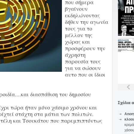
που σήμερα
βγαίνουν
εκδηλώνοντας
δήθεν την αγωνία
τους για το
μέλλον της
χώρας και
προσφέρουν την
άχρηστη
παρουσία τους
για να σώσουν
αυτο που οι ίδιοι
ροιδία....και διασπάθιση του δημοσίου
Σχόλια 
έχρι τώρα ήταν μόνο χάσιμο χρόνου και
ρίχτεί στάχτη στα μάτια των πολιτών.
Anon
ντέλη και Τσουκάτου που παρεμπιπτόντως
κλοο
κρεμά
χάσο