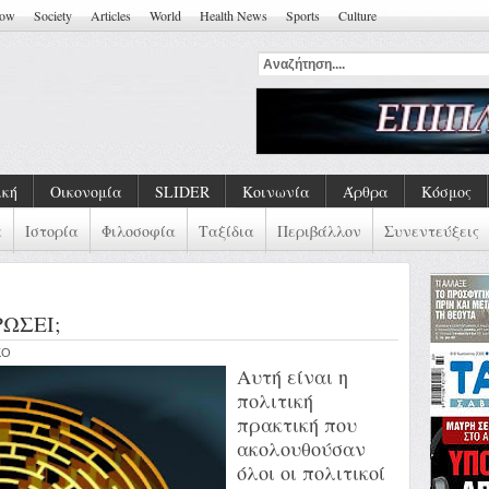
how
Society
Articles
World
Health News
Sports
Culture
ική
Οικονομία
SLIDER
Κοινωνία
Άρθρα
Κόσμος
α
Ιστορία
Φιλοσοφία
Ταξίδια
Περιβάλλον
Συνεντεύξεις
ΩΣΕΙ;
KO
Αυτή είναι η
πολιτική
πρακτική που
ακολουθούσαν
όλοι οι πολιτικοί