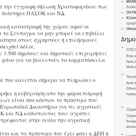
MANI
τά την έγγραφη δήλωση Χριστοφοράκου πως
δυσκο
ό διάστημα ΠΑΣΟΚ και ΝΔ.
OSTR
Κλόο
τροφή
ομική καταστροφή της χώρας αφού οι
Ofeni
ι το Σύνταγμα να μην μπορεί να επιβάλει
Δημο
νότητα στους άχρηστους ή επιλήσμονες
δειχθεί δόλος.
STEVE
υ 3.500 δημόσιες και δημοτικές επιχειρήσεις
Ενας 
ι μόνο για να βολευτούν τα κομματόσκυλα
όμως 
Μετά α
Ταυτό
α που καλείται σήμερα να πληρώσει ο
Αυτό 
Οδυσσέ
βρήκε η κυβέρνηση απο την φοροεπιδρομή
πραγμα
εων είναι όσο κόστισε το πρόστιμο που
...
Ευρωπαϊκό Δικαστήριο για τις αγροτικές
Ξέχα
Κ και ΝΔ καθιστώντας τους αγρότες
Ξέχασε
τρέφοντας στην ουσία την αγροτική
δυνάμε
αποσυν
ίναι και τα πρόστιμα που έχει φάει η ΔΕΗ η