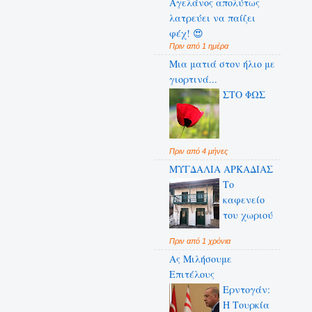
Αγελάνος απολύτως
λατρεύει να παίζει
φέχ! 😍
Πριν από 1 ημέρα
Μια ματιά στον ήλιο με
γιορτινά...
ΣΤΟ ΦΩΣ
Πριν από 4 μήνες
ΜΥΓΔΑΛΙΑ ΑΡΚΑΔΙΑΣ
Το
καφενείο
του χωριού
Πριν από 1 χρόνια
Ας Μιλήσουμε
Επιτέλους
Ερντογάν:
Η Τουρκία