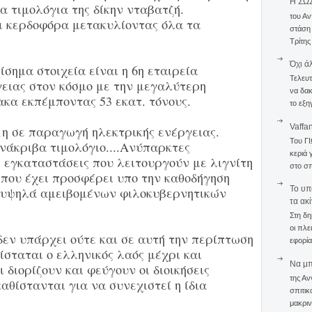
Η ΣΩ
α τιμολόγια της δίκην νταβατζή.
του Αν
αι κερδοφόρα μετακυλίοντας όλα τα
στάση
Τρίτης
Όχι ά
ημα στοιχεία είναι η 6η εταιρεία
Τελευτ
ειας στον κόσμο με την μεγαλύτερη
να δακ
ακα εκπέμποντας 53 εκατ. τόνους.
το εξη
Vaffa
1η σε παραγωγή ηλεκτρικής ενέργειας.
Του Γ
νάκριβα τιμολόγιο....Ανύπαρκτες
κεριά 
 εγκαταστάσεις που λειτουργούν με λιγνίτη
στο σπ
 που έχει προσφέρει υπο την καθοδήγηση
To υπ
ά υψηλά αμειβομένων φιλοκυβερνητικών
τα ακ
Στη δη
οι πλε
εν υπάρχει ούτε και σε αυτή την περίπτωση
εφορία
ίσταται ο ελληνικός λαός μέχρι και
Να μπο
 διορίζουν και φεύγουν οι διοικήσεις
της Αν
αθίστανται για να συνεχιστεί η ίδια
σπιτικ
μακριν