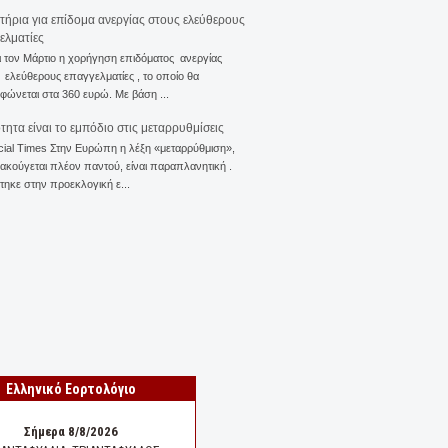
ιτήρια για επίδομα ανεργίας στους ελεύθερους
ελματίες
ι τον Μάρτιο η χορήγηση επιδόματος ανεργίας
ελεύθερους επαγγελματίες , το οποίο θα
φώνεται στα 360 ευρώ. Με βάση ...
ότητα είναι το εμπόδιο στις μεταρρυθμίσεις
cial Times Στην Ευρώπη η λέξη «μεταρρύθμιση»,
 ακούγεται πλέον παντού, είναι παραπλανητική .
ηκε στην προεκλογική ε...