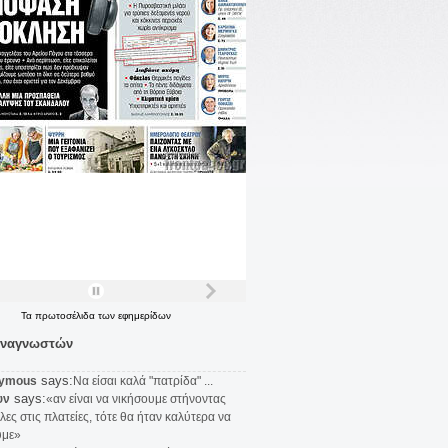
Τα
πρωτοσέλιδα
των
εφημερίδων
αναγνωστών
says:
ymous
Να είσαι καλά "πατρίδα" ...
says:
υν
«αν είναι να νικήσουμε στήνοντας
λες στις πλατείες, τότε θα ήταν καλύτερα να
υμε»