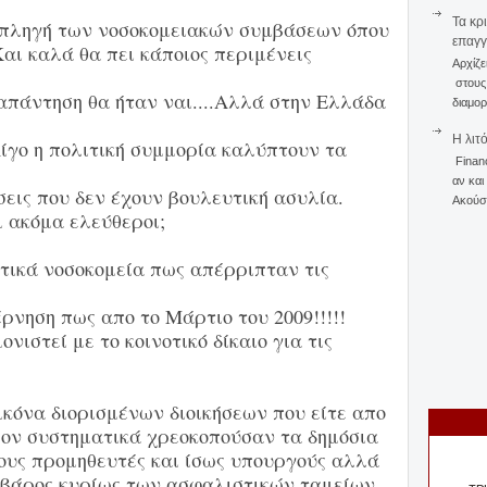
Τα κρ
 πληγή των νοσοκομειακών συμβάσεων όπου
επαγγ
Και καλά θα πει κάποιος περιμένεις
Αρχίζε
στους 
απάντηση θα ήταν ναι....Αλλά στην Ελλάδα
διαμορ
Η λιτ
Λίγο η πολιτική συμμορία καλύπτουν τα
Finan
αν και
σεις που δεν έχουν βουλευτική ασυλία.
Ακούστ
ι ακόμα ελεύθεροι;
ατικά νοσοκομεία πως απέρριπταν τις
ρνηση πως απο το Μάρτιο του 2009!!!!!
ιστεί με το κοινοτικό δίκαιο για τις
κόνα διορισμένων διοικήσεων που είτε απο
ρον συστηματικά χρεοκοπούσαν τα δημόσια
ους προμηθευτές και ίσως υπουργούς αλλά
 σε βάρος κυρίως των ασφαλιστικών ταμείων