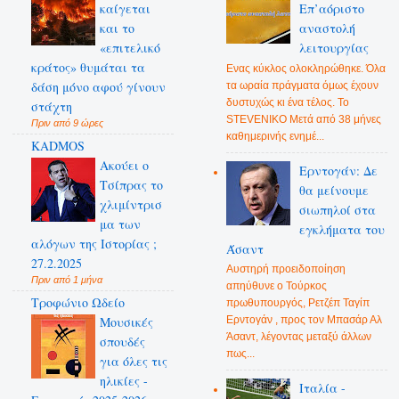
καίγεται
Επ’αόριστο
και το
αναστολή
«επιτελικό
λειτουργίας
κράτος» θυμάται τα
Ενας κύκλος ολοκληρώθηκε. Όλα
δάση μόνο αφού γίνουν
τα ωραία πράγματα όμως έχουν
δυστυχώς κι ένα τέλος. Το
στάχτη
STEVENIKO Μετά από 38 μήνες
Πριν από 9 ώρες
καθημερινής ενημέ...
KADMOS
Ακούει ο
Ερντογάν: Δε
Τσίπρας το
θα μείνουμε
χλιμίντρισ
σιωπηλοί στα
μα των
εγκλήματα του
αλόγων της Ιστορίας ;
Άσαντ
27.2.2025
Αυστηρή προειδοποίηση
Πριν από 1 μήνα
απηύθυνε ο Τούρκος
Τροφώνιο Ωδείο
πρωθυπουργός, Ρετζέπ Ταγίπ
Ερντογάν , προς τον Μπασάρ Αλ
Mουσικές
Άσαντ, λέγοντας μεταξύ άλλων
σπουδές
πως...
για όλες τις
ηλικίες -
Ιταλία -