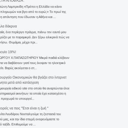
ΣΤΗ ΑΠΟΦΑΣΗ.
τώνη Λαμπρινίδη «Πρέπει η Ελλάδα να κάνει
 πληρωμών και βγει από το ευρώ;» Το πρωί της
 η απάντηση που έδωσαν η Αθήνα και ...
λλα δάκρυα
αία, ένα περίεργο πράγμα, πιάνω τον εαυτό μου
ρύζει με το παραμικρό. Δεν ξέρω ειλικρινά πώς να
γήσω. Θυμάμαι, μέχρι πρι...
nculo 19%!
ΙΩΡΓΟΥ Χ.ΠΑΠΑΣΩΤΗΡΙΟΥ Μικρά παιδιά κλέβουν
για να διαβάσουν γιατί τους έκοψαν το ηλεκτρικό
ίτι. Βαρύς ακούγεται ο στ...
ουργείο Οικονομικών θα βγάζει στο ίντερνετ
ίνητα μετά από κατάσχεση
μιουργία ειδικού site στο οποίο θα αναρτώνται όλοι
ιστηριασμοί ακινήτων τα οποία έχει κατασχέσει η
 προχωρά το υπουργεί...
ρείς να πεις ''Έτσι είναι η ζωή ''
νίτα Λουδάρου Νοσταλγούμε τη ζεστασιά του
ού μας, και την ίδια στιγμή ονειρευόμαστε το
ό ταξίδι. Επιθυμούμε να ...