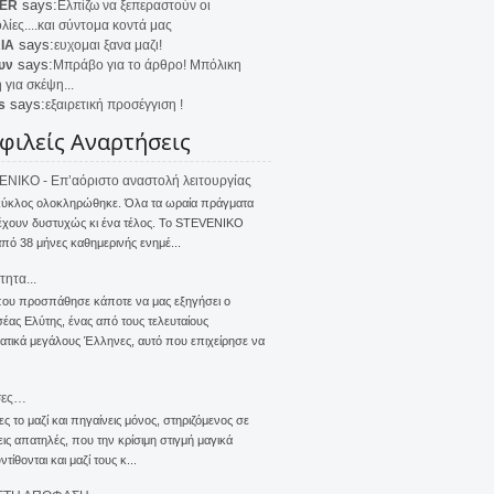
says:
ER
Ελπίζω να ξεπεραστούν οι
λίες....και σύντομα κοντά μας
says:
IA
ευχομαι ξανα μαζι!
says:
υν
Μπράβο για το άρθρο! Μπόλικη
 για σκέψη...
says:
s
εξαιρετική προσέγγιση !
φιλείς Αναρτήσεις
NIKO - Επ’αόριστο αναστολή λειτουργίας
κύκλος ολοκληρώθηκε. Όλα τα ωραία πράγματα
έχουν δυστυχώς κι ένα τέλος. Το STEVENIKO
πό 38 μήνες καθημερινής ενημέ...
τητα...
που προσπάθησε κάποτε να μας εξηγήσει ο
ας Ελύτης, ένας από τους τελευταίους
τικά μεγάλους Έλληνες, αυτό που επιχείρησε να
σες…
ς το μαζί και πηγαίνεις μόνος, στηριζόμενος σε
ις απατηλές, που την κρίσιμη στιγμή μαγικά
τίθονται και μαζί τους κ...