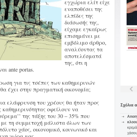
εγχώρια ελίτ είχε
εναποθέσει της
ελπίδες της
διάσωσής της,
είχαμε εγκαίρως
επισημάνει με
εμβόλιμο άρθρο,
αναλύοντας τα
αποτελέσματά
της, ότι η
ι ante portas.
ρωση για τις τσέπες των καθημερινών
θα έχει στην πραγματική οικονομία;
μια ελάφρυνση του χρέους θα ήταν προς
Σχόλια 
ης καθημερινότητας οφείλουν να
ούρεμα’’ της τάξης του 30 – 35% που
Anon
, με τη συμμετοχή μάλιστα όλων των
κλοο
κρεμά
όλυτο χάος, οικονομικό, κοινωνικό και
χάσο
μενη χώρα μας.