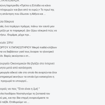
ΣΤΗ ΑΠΟΦΑΣΗ.
τώνη Λαμπρινίδη «Πρέπει η Ελλάδα να κάνει
 πληρωμών και βγει από το ευρώ;» Το πρωί της
 η απάντηση που έδωσαν η Αθήνα και ...
λλα δάκρυα
αία, ένα περίεργο πράγμα, πιάνω τον εαυτό μου
ρύζει με το παραμικρό. Δεν ξέρω ειλικρινά πώς να
γήσω. Θυμάμαι, μέχρι πρι...
nculo 19%!
ΙΩΡΓΟΥ Χ.ΠΑΠΑΣΩΤΗΡΙΟΥ Μικρά παιδιά κλέβουν
για να διαβάσουν γιατί τους έκοψαν το ηλεκτρικό
ίτι. Βαρύς ακούγεται ο στ...
ουργείο Οικονομικών θα βγάζει στο ίντερνετ
ίνητα μετά από κατάσχεση
μιουργία ειδικού site στο οποίο θα αναρτώνται όλοι
ιστηριασμοί ακινήτων τα οποία έχει κατασχέσει η
 προχωρά το υπουργεί...
ρείς να πεις ''Έτσι είναι η ζωή ''
νίτα Λουδάρου Νοσταλγούμε τη ζεστασιά του
ού μας, και την ίδια στιγμή ονειρευόμαστε το
ό ταξίδι. Επιθυμούμε να ...