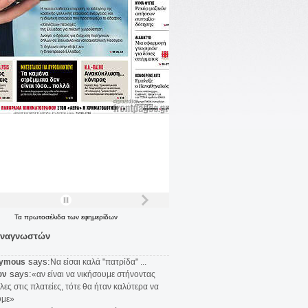
Τα
πρωτοσέλιδα
των
εφημερίδων
αναγνωστών
says:
ymous
Να είσαι καλά "πατρίδα" ...
says:
υν
«αν είναι να νικήσουμε στήνοντας
λες στις πλατείες, τότε θα ήταν καλύτερα να
υμε»