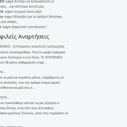
says:
ER
Ελπίζω να ξεπεραστούν οι
λίες....και σύντομα κοντά μας
says:
IA
ευχομαι ξανα μαζι!
says:
υν
Μπράβο για το άρθρο! Μπόλικη
 για σκέψη...
says:
s
εξαιρετική προσέγγιση !
φιλείς Αναρτήσεις
NIKO - Επ’αόριστο αναστολή λειτουργίας
κύκλος ολοκληρώθηκε. Όλα τα ωραία πράγματα
έχουν δυστυχώς κι ένα τέλος. Το STEVENIKO
πό 38 μήνες καθημερινής ενημέ...
σες…
ς το μαζί και πηγαίνεις μόνος, στηριζόμενος σε
ις απατηλές, που την κρίσιμη στιγμή μαγικά
τίθονται και μαζί τους κ...
τητα...
που προσπάθησε κάποτε να μας εξηγήσει ο
ας Ελύτης, ένας από τους τελευταίους
τικά μεγάλους Έλληνες, αυτό που επιχείρησε να