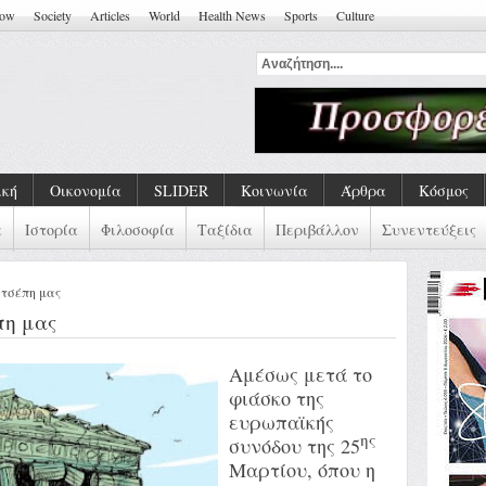
how
Society
Articles
World
Health News
Sports
Culture
αι Η Ζωή ''
ική
Οικονομία
SLIDER
Κοινωνία
Άρθρα
Κόσμος
α
Ιστορία
Φιλοσοφία
Ταξίδια
Περιβάλλον
Συνεντεύξεις
 τσέπη μας
πη μας
Αμέσως μετά το
φιάσκο της
ευρωπαϊκής
ης
συνόδου της 25
Μαρτίου, όπου η