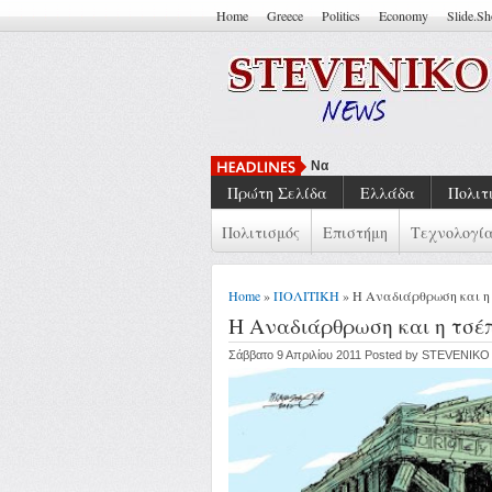
Home
Greece
Politics
Economy
Slide.S
Να Μπορείς Να Πεις ''Έτσι Είν
Πρώτη Σελίδα
Ελλάδα
Πολιτ
Πολιτισμός
Επιστήμη
Τεχνολογί
Home
»
ΠΟΛΙΤΙΚΗ
» Η Αναδιάρθρωση και η
Η Αναδιάρθρωση και η τσέ
Σάββατο 9 Απριλίου 2011 Posted by STEVENIKO