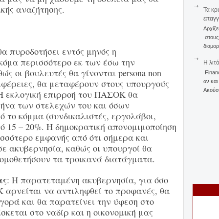
ικής αναζήτησης.
Τα κρ
επαγγ
Αρχίζε
στους 
διαμορ
α πυροδοτήσει εντός μηνός η
κόμα περισσότερο εκ των έσω την
Η λιτ
ώς οι βουλευτές θα γίνονται persona non
Finan
εριφέρειες, θα μεταφέρουν στους υπουργούς
αν και
Ακούστ
 Η εκλογική επιρροή του ΠΑΣΟΚ θα
ρήνα των στελεχών του και όσων
 το κόμμα (συνδικαλιστές, εργολάβοι,
ό 15 – 20%. Η δημοκρατική απονομιμοποίηση
ισσότερο εμφανής από ότι σήμερα και
 σε ακυβερνησία, καθώς οι υπουργοί θα
νομοθετήσουν τα τροικανά διατάγματα.
ας
: Η παρατεταμένη ακυβερνησία, για όσο
 αρνείται να αντιληφθεί το προφανές, θα
γορά και θα παρατείνει την ύφεση στο
σκεται στο ναδίρ και η οικονομική μας