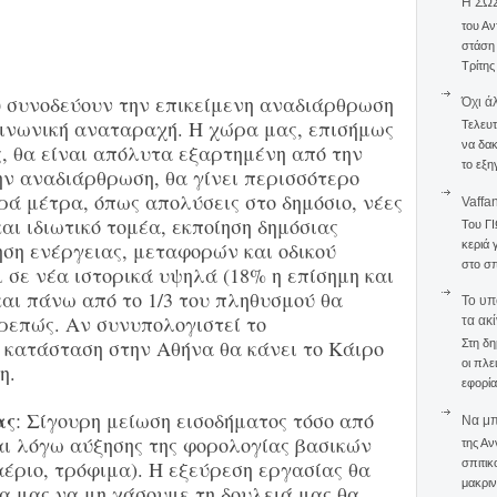
Η ΣΩ
του Αν
στάση
Τρίτης
υ συνοδεύουν την επικείμενη αναδιάρθρωση
Όχι ά
ινωνική αναταραχή. Η χώρα μας, επισήμως
Τελευτ
να δακ
, θα είναι απόλυτα εξαρτημένη από την
το εξη
ην αναδιάρθρωση, θα γίνει περισσότερο
ηρά μέτρα, όπως απολύσεις στο δημόσιο, νέες
Vaffa
αι ιδιωτικό τομέα, εκποίηση δημόσιας
Του Γ
κεριά 
ηση ενέργειας, μεταφορών και οδικού
στο σπ
ι σε νέα ιστορικά υψηλά (18% η επίσημη και
αι πάνω από το 1/3 του πληθυσμού θα
To υπ
ρεπώς. Αν συνυπολογιστεί το
τα ακ
 κατάσταση στην Αθήνα θα κάνει το Κάιρο
Στη δη
οι πλε
η.
εφορία
ας
: Σίγουρη μείωση εισοδήματος τόσο από
Να μπο
αι λόγω αύξησης της φορολογίας βασικών
της Αν
σπιτικ
έριο, τρόφιμα). Η εξεύρεση εργασίας θα
μακριν
ία μας να μη χάσουμε τη δουλειά μας θα