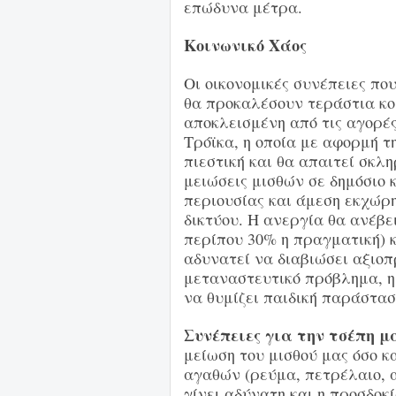
επώδυνα μέτρα.
Κοινωνικό Χάος
Οι οικονομικές συνέπειες πο
θα προκαλέσουν τεράστια κο
αποκλεισμένη από τις αγορές
Τρόϊκα, η οποία με αφορμή τ
πιεστική και θα απαιτεί σκλ
μειώσεις μισθών σε δημόσιο κ
περιουσίας και άμεση εκχώρ
δικτύου. Η ανεργία θα ανέβε
περίπου 30% η πραγματική) κ
αδυνατεί να διαβιώσει αξιοπ
μεταναστευτικό πρόβλημα, η
να θυμίζει παιδική παράστασ
Συνέπειες για την τσέπη μ
μείωση του μισθού μας όσο κ
αγαθών (ρεύμα, πετρέλαιο, α
γίνει αδύνατη και η προσδοκ