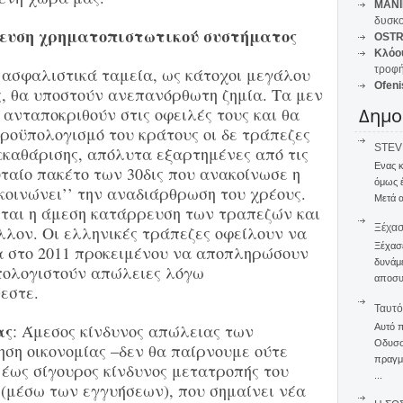
MANI
δυσκο
ευση χρηματοπιστωτικού συστήματος
OSTR
Κλόο
τροφή
 ασφαλιστικά ταμεία, ως κάτοχοι μεγάλου
Ofeni
ς, θα υποστούν ανεπανόρθωτη ζημία. Τα μεν
 ανταποκριθούν στις οφειλές τους και θα
Δημο
ροϋπολογισμό του κράτους οι δε τράπεζες
STEVE
κκαθάρισης, απόλυτα εξαρτημένες από τις
Ενας 
υταίο πακέτο των 30δις που ανακοίνωσε η
όμως 
κοινώνει’’ την αναδιάρθρωση του χρέους.
Μετά α
ται η άμεση κατάρρευση των τραπεζών και
Ξέχα
έλλον. Οι ελληνικές τράπεζες οφείλουν να
Ξέχασε
α στο 2011 προκειμένου να αποπληρώσουν
δυνάμε
υπολογιστούν απώλειες λόγω
αποσυν
εστε.
Ταυτό
ας
: Άμεσος κίνδυνος απώλειας των
Αυτό 
Οδυσσέ
ση οικονομίας –δεν θα παίρνουμε ούτε
πραγμα
 έως σίγουρος κίνδυνος μετατροπής του
...
 (μέσω των εγγυήσεων), που σημαίνει νέα