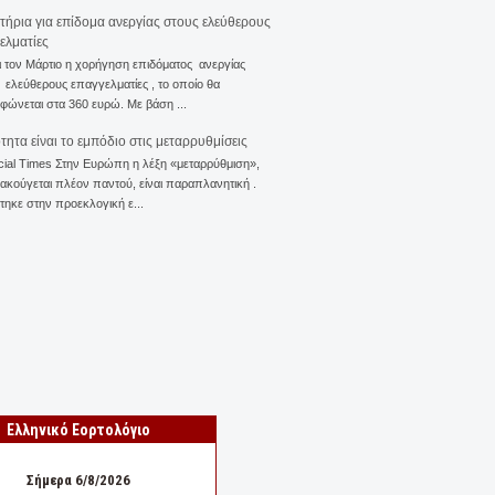
ιτήρια για επίδομα ανεργίας στους ελεύθερους
ελματίες
ι τον Μάρτιο η χορήγηση επιδόματος ανεργίας
ελεύθερους επαγγελματίες , το οποίο θα
φώνεται στα 360 ευρώ. Με βάση ...
ότητα είναι το εμπόδιο στις μεταρρυθμίσεις
cial Times Στην Ευρώπη η λέξη «μεταρρύθμιση»,
 ακούγεται πλέον παντού, είναι παραπλανητική .
ηκε στην προεκλογική ε...