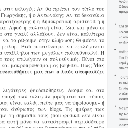
Αυτό 
Οδυσσέ
 στις εκλογές; Αν θα πρέπει τον τίτλο του
πραγμα
 Γιωργάκης, ή ο Αντωνάκης; Αν τα δεκανίκια
...
. Καρατζαφέρης ή η Δημοκρατική αριστερά
ή η
α; Αφού η πολιτική είναι ίδια και μόνο οι
Όχι ά
α στο γυαλί αλλάζουν, δεν είναι καλύτερα
Τελευτ
να δακ
ό) να το ρίξουμε στην κλήρωση; Θυμάστε το
το εξη
 μπλομ;
Έτσι προτείνουμε να επιλέγονται
αι υπάλληλοι των μεγάλων πολυεθνικών).
Ή
Vaffa
 τους επιλέγουν οι πολυεθνικές. Είναι πιο
Του Γ
κεριά 
Μας
ό και μακροπρόθεσμα μας βοηθάει. Πως;
στο σπ
ψευδαισθήσεις μας πως ο λαός αποφασίζει
To υπ
τα ακ
 λιγότερες
ψευδαισθήσεις. Ακόμα και στο
Στη δη
οι πλε
ν εποχή των εκλογών μηνύματα του τύπου,
εφορία
ιος είναι καλός, πείτε μας να ψηφίσουμε» ή
ίναι άνθρωπος των
blogs
. Τις ημέρες των
Να μπο
με τη σημασία τους (που φυσικά δεν είναι
της Αν
σπιτικ
ρα αυτή μόνο να καταστραφεί περισσότερο
μακριν
 και να θέλουμε να διατηρήσουμε την ελπίδα