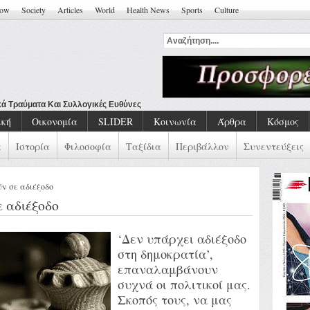
how
Society
Articles
World
Health News
Sports
Culture
ική
Οικονομία
SLIDER
Κοινωνία
Άρθρα
Κόσμος
α
Ιστορία
Φιλοσοφία
Ταξίδια
Περιβάλλον
Συνεντεύξεις
ύν σε αδιέξοδο
ε αδιέξοδο
‘Δεν υπάρχει αδιέξοδο
στη δημοκρατία’,
επαναλαμβάνουν
συχνά οι πολιτικοί μας.
Σκοπός τους, να μας