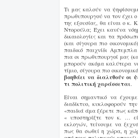
Τι μας καλούν να ψηφίσουμε
πρωθυπουργού να τον έχει ο
της εξουσίας, θα είναι ο κ
Ντορούλα;
Έχει κανένα νόημ
δικαιολογίες και τα πρόσωπ
(και σίγουρα πιο οικονομικ
παιδικό παιχνίδι Αμπεμπλα
πια οι πρωθυπουργοί μας (κ
μπορούν
ακόμα καλύτερα να
τίμιο, σίγουρα
πιο οικονομικ
βοηθάει να διαλυθούν οι 
τι πολιτική χαράσσεται
.
Είναι σημαντικό να έχουμε
διαδίκτυο, κυκλοφορούν τη
«παιδιά άμα ξέρετε πως κάπο
« υποστηρίξτε
τον κ. …
ε
εκλογών, τείνουμε να ξεχνά
πως θα σωθεί η χώρα, η χώ
από τους πολιτικούς
μπορεί)