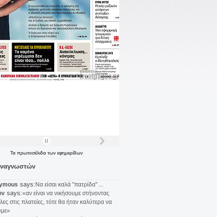
Τα
πρωτοσέλιδα
των
εφημερίδων
αναγνωστών
says:
ymous
Να είσαι καλά "πατρίδα" ...
says:
υν
«αν είναι να νικήσουμε στήνοντας
λες στις πλατείες, τότε θα ήταν καλύτερα να
υμε»