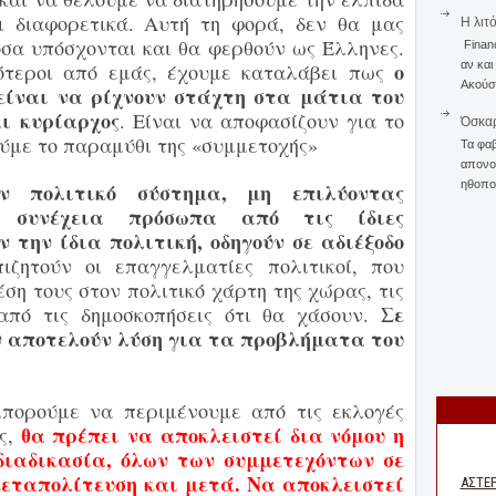
ι διαφορετικά. Αυτή τη φορά, δεν θα μας
Η λιτ
σα υπόσχονται και θα φερθούν ως Έλληνες.
Finan
ο
αν και
ότεροι από εμάς,
έχουμε καταλάβει πως
Ακούστ
 είναι να ρίχνουν στάχτη στα μάτια του
ι κυρίαρχος
. Είναι να αποφασίζουν
για το
Όσκαρ
ούμε το παραμύθι της «συμμετοχής»
Τα φαβ
απονομ
ηθοποι
ν πολιτικό σύστημα, μη επιλύοντας
 συνέχεια
πρόσωπα από τις ίδιες
ν την ίδια πολιτική, οδηγούν σε αδιέξοδο
πιζητούν οι επαγγελματίες πολιτικοί, που
ση τους στον πολιτικό χάρτη της χώρας, τις
Σε
από τις δημοσκοπήσεις ότι θα χάσουν.
ν αποτελούν λύση για
τα προβλήματα
του
μπορούμε να περιμένουμε από τις εκλογές
θα πρέπει να αποκλειστεί
δια νόμου η
ς,
διαδικασία, όλων των συμμετεχόντων
σε
μεταπολίτευση και μετά. Να αποκλειστεί