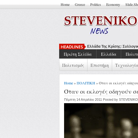
Home
Greece
Politics
Economy
Slide.S
Να Μπορείς Ν
Πρώτη Σελίδα
Ελλάδα
Πολιτ
Πολιτισμός
Επιστήμη
Τεχνολογί
Home
»
ΠΟΛΙΤΙΚΗ
» Όταν οι εκλογές οδηγο
Όταν οι εκλογές οδηγούν σ
Πέμπτη 14 Απριλίου 2011 Posted by STEVENIKO