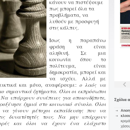
κάνουν να πιστέψουμε
πως μπορεί όλα τα
προβλήματα, να
λυθούν με προσφυγή
στις κάλπες.
Ίσως η παραπάνω
φράση να είναι
αληθινή. Σε μια
κοινωνία όπου
το
πολίτευμα, είναι
δημοκρατία, μπορεί και
να ισχύει. Αλλά με
δεικτικά
και μόνο, αναφέρουμε:
ο λαός
να
ιο σημαντικά ζητήματα. Όλοι οι εκπρόσωποι
 Να υπάρχουν συνέπειες
για οποιονδήποτε,
Σχόλια 
ροξένησε ζημιά στο κοινωνικό σύνολο. Όλοι
 να
γίνουν μέτοχοι εκπαίδευσης που να
Anon
ις δυνατότητές τους. Να μην υπάρχουν
κλοο
κρεμά
φορές και όλοι να έχουν ένα ελάχιστο
χάσο