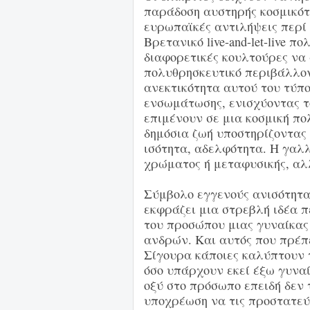
παράδοση αυστηρής κοσμικότητ
ευρωπαϊκές αντιλήψεις περί
Βρετανικό live-and-let-live π
διαφορετικές κουλτούρες να 
πολυθρησκευτικό περιβάλλον
ανεκτικότητα αυτού του τύπ
ενσωμάτωσης, ενισχύοντας τ
επιμένουν σε μια κοσμική πο
δημόσια ζωή υποστηρίζοντας τ
ισότητα, αδελφότητα. Η γαλλ
χρώματος ή μεταφυσικής, α
Σύμβολο εγγενούς ανισότητα
εκφράζει μια στρεβλή ιδέα π
του προσώπου μιας γυναίκας 
ανδρών. Και αυτός που πρέπε
Σίγουρα κάποιες καλύπτουν 
όσο υπάρχουν εκεί έξω γυναί
οξύ στο πρόσωπο επειδή δεν τ
υποχρέωση να τις προστατεύ