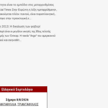
ότητα είναι το εμπόδιο στις μεταρρυθμίσεις
cial Times Στην Ευρώπη η λέξη «μεταρρύθμιση»,
 ακούγεται πλέον παντού, είναι παραπλανητική .
ηκε στην προεκλογική ε...
 2013: Η δικαίωση των φαβορί
ορί είναι οι μεγάλοι νικητές της 85ης τελετής
ής των Όσκαρ. Η ταινία "Αrgo" του αμερικανού
ού και σκηνοθέτ...