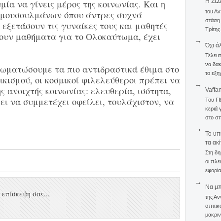
Η ΣΩ
α να γίνεις μέρος της κοινωνίας. Και η
του Αν
 μουσουλμάνων όπου άντρες συχνά
στάση
εξετάσουν τις γυναίκες τους και μαθητές
Τρίτης
ουν μαθήματα για το Ολοκαύτωμα, έχει
Όχι ά
Τελευτ
να δακ
ωματώσουμε τα πιο αντιδραστικά έθιμα στο
το εξη
τικισμού, οι κοσμικοί φιλελεύθεροι πρέπει να
ς ανοιχτής κοινωνίας: ελευθερία, ισότητα,
Vaffa
ει να συμμετέχει οφείλει, τουλάχιστον, να
Του Γ
κεριά 
στο σπ
To υπ
τα ακ
Στη δη
οι πλε
εφορία
Να μπο
επίσκεψη σας...
της Αν
σπιτικ
μακριν