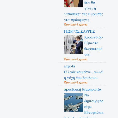
δεν θα
γίνει η
"αποθήκη" της Ευρώπης
για πρόσφυγες
Πριν από 4 χρόνια
ΓΙΩΡΓΟΣ ΣΑΡΡΗΣ
Κορωνοιός-
Είμαστε
θωρακισμέ
νοι;
Πριν από 6 χρόνια
ange-ta
Ο λαός κοιμάται, αλλά
η τύχη του δουλεύει
Πριν από 6 χρόνια
προεδρική δημοκρατία
Να
δημιουργήσ
ουμε
Εθνοφυλακ