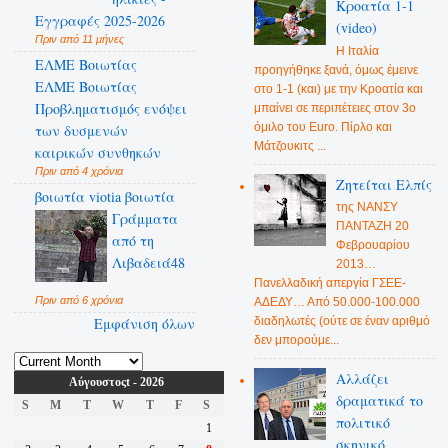
Κροατία 1-1
Εγγραφές 2025-2026
(video)
Πριν από 11 μήνες
Η Ιταλία
ΕΛΜΕ Βοιωτίας
προηγήθηκε ξανά, όμως έμεινε
ΕΛΜΕ Βοιωτίας
στο 1-1 (και) με την Κροατία και
Προβληματισμός ενόψει
μπαίνει σε περιπέτειες στον 3ο
όμιλο του Euro. Πίρλο και
των δυσμενών
Μάτζουκιτς ...
καιρικών συνθηκών
Πριν από 4 χρόνια
Ζητείται Ελπίς
βοιωτία viotia βοιωτία
της ΝΑΝΣΥ
Γράμματα
ΠΑΝΤΑΖΗ 20
από τη
Φεβρουαρίου
Λιβαδειά48
2013…
Πανελλαδική απεργία ΓΣΕΕ-
Πριν από 6 χρόνια
ΑΔΕΔΥ… Από 50.000-100.000
Εμφάνιση όλων
διαδηλωτές (ούτε σε έναν αριθμό
δεν μπορούμε...
Αλλάζει
Αύγουστοςt - 2026
δραματικά το
S
M
T
W
T
F
S
πολιτικό
1
σκηνικό