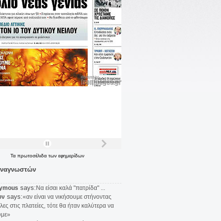
Τα
πρωτοσέλιδα
των
εφημερίδων
αναγνωστών
says:
ymous
Να είσαι καλά "πατρίδα" ...
says:
υν
«αν είναι να νικήσουμε στήνοντας
λες στις πλατείες, τότε θα ήταν καλύτερα να
υμε»