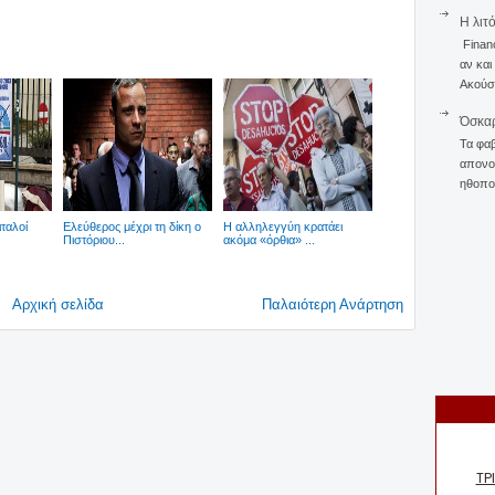
Η λιτ
Finan
αν και
Ακούστ
Όσκαρ
Τα φαβ
απονομ
ηθοποι
ιταλοί
Ελεύθερος μέχρι τη δίκη ο
Η αλληλεγγύη κρατάει
Πιστόριου...
ακόμα «όρθια» ...
Αρχική σελίδα
Παλαιότερη Ανάρτηση