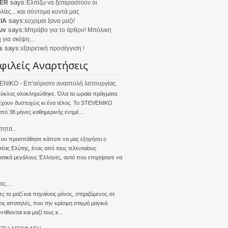
says:
ER
Ελπίζω να ξεπεραστούν οι
λίες....και σύντομα κοντά μας
says:
IA
ευχομαι ξανα μαζι!
says:
υν
Μπράβο για το άρθρο! Μπόλικη
 για σκέψη...
says:
s
εξαιρετική προσέγγιση !
φιλείς Αναρτήσεις
NIKO - Επ’αόριστο αναστολή λειτουργίας
κύκλος ολοκληρώθηκε. Όλα τα ωραία πράγματα
έχουν δυστυχώς κι ένα τέλος. Το STEVENIKO
πό 38 μήνες καθημερινής ενημέ...
τητα...
που προσπάθησε κάποτε να μας εξηγήσει ο
ας Ελύτης, ένας από τους τελευταίους
τικά μεγάλους Έλληνες, αυτό που επιχείρησε να
σες…
ς το μαζί και πηγαίνεις μόνος, στηριζόμενος σε
ις απατηλές, που την κρίσιμη στιγμή μαγικά
τίθονται και μαζί τους κ...