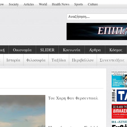
how
Society
Articles
World
Health News
Sports
Culture
ική
Οικονομία
SLIDER
Κοινωνία
Άρθρα
Κόσμος
α
Ιστορία
Φιλοσοφία
Ταξίδια
Περιβάλλον
Συνεντεύξεις
Tου Χαρη Φαν Φερσεντααλ