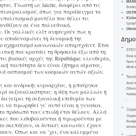
MANI
ας. Γνωστή ως laicite, διαφέρει από τις
δυσκο
 πλουραλισμού, όπως για παράδειγμα το
OSTR
ολυπολιτισμικό μοντέλο που θέλει τις
Κλόο
ανθίζουν σε ένα πολυεθνικό,
τροφή
Ofeni
. Οι γαλλικές ελίτ ανησυχούν πως η
ου αποδυναμώνει τη δυναμική της
Δημο
ο σχηματισμό κοινωνικών απαρτχάιντ. Ετσι
STEVE
λιτική που κρατάει τη θρησκεία έξω από τη
Ενας 
ις βασικές αρχές της Republique: ελευθερία,
όμως 
ική ταυτότητα δεν είναι ζήτημα αίματος,
Μετά α
λλά ασπασμού των κοσμικών αυτών αξιών.
Ταυτό
Αυτό 
ς και ανδρικής κυριαρχίας, η μπούργκα
Οδυσσέ
ερί σεξουαλικότητας: η όψη των μαλλιών ή
πραγμα
διεγείρει τη σεξουαλική επιθυμία των
...
ι να τιμωρηθεί γι’ αυτό είναι η γυναίκα.
Ξέχα
το πρόσωπό τους επειδή έτσι θέλουν. Αλλά
Ξέχασε
κες που λιθοβολούνται ή τιμωρούνται με
δυνάμε
ο σκεπάζουν, οι δυτικές κοινωνίες έχουν
αποσυν
σουν. Οπως και να ’χει, ένα καλυμμένο