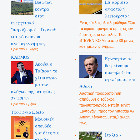
Βοιωτών
Επ’αόριστο
κόντρα
αναστολή
στον
λειτουργίας
ενεργειακό
Ενας κύκλος ολοκληρώθηκε. Όλα
"παροξυσμό" - Γερνούν
τα ωραία πράγματα όμως έχουν
δυστυχώς κι ένα τέλος. Το
και γέρνουν οι
STEVENIKO Μετά από 38 μήνες
ανεμογεννήτριες;
καθημερινής ενημέ...
Πριν από 15 ώρες
KADMOS
Ερντογάν: Δε
Ακούει ο
θα μείνουμε
Τσίπρας το
σιωπηλοί στα
χλιμίντρισ
εγκλήματα του
μα των
Άσαντ
αλόγων της Ιστορίας ;
Αυστηρή προειδοποίηση
27.2.2025
απηύθυνε ο Τούρκος
Πριν από 1 μήνα
πρωθυπουργός, Ρετζέπ Ταγίπ
Ερντογάν , προς τον Μπασάρ Αλ
Τροφώνιο Ωδείο
Άσαντ, λέγοντας μεταξύ άλλων
Mουσικές
πως...
σπουδές
για όλες τις
Ιταλία -
ηλικίες -