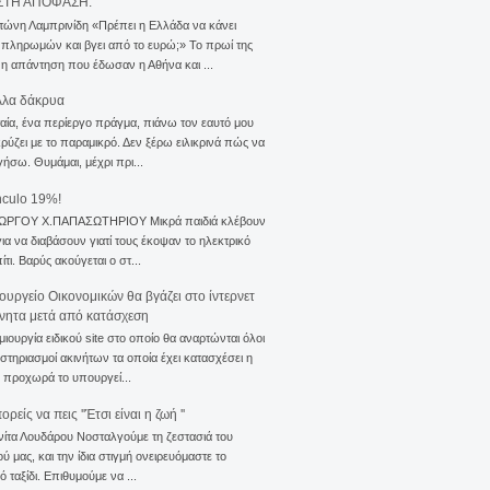
ΣΤΗ ΑΠΟΦΑΣΗ.
τώνη Λαμπρινίδη «Πρέπει η Ελλάδα να κάνει
 πληρωμών και βγει από το ευρώ;» Το πρωί της
 η απάντηση που έδωσαν η Αθήνα και ...
λλα δάκρυα
αία, ένα περίεργο πράγμα, πιάνω τον εαυτό μου
ρύζει με το παραμικρό. Δεν ξέρω ειλικρινά πώς να
γήσω. Θυμάμαι, μέχρι πρι...
nculo 19%!
ΙΩΡΓΟΥ Χ.ΠΑΠΑΣΩΤΗΡΙΟΥ Μικρά παιδιά κλέβουν
για να διαβάσουν γιατί τους έκοψαν το ηλεκτρικό
ίτι. Βαρύς ακούγεται ο στ...
ουργείο Οικονομικών θα βγάζει στο ίντερνετ
ίνητα μετά από κατάσχεση
μιουργία ειδικού site στο οποίο θα αναρτώνται όλοι
ιστηριασμοί ακινήτων τα οποία έχει κατασχέσει η
 προχωρά το υπουργεί...
ρείς να πεις ''Έτσι είναι η ζωή ''
νίτα Λουδάρου Νοσταλγούμε τη ζεστασιά του
ού μας, και την ίδια στιγμή ονειρευόμαστε το
ό ταξίδι. Επιθυμούμε να ...