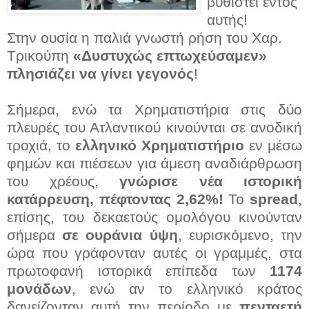
βυθιστεί εντός
αυτής!
Στην ουσία η παλιά γνωστή ρήση του Χαρ.
Τρικούπη
«Δυστυχώς επτωχεύσαμεν»
πλησιάζει να γίνει γεγονός
!
Σήμερα, ενώ τα Χρηματιστήρια στις δύο
πλευρές του Ατλαντικού κινούνται σε ανοδική
τροχιά, το
ελληνικό Χρηματιστήριο
εν μέσω
φημών και πιέσεων για άμεση αναδιάρθρωση
του χρέους,
γνώρισε νέα ιστορική
κατάρρευση, πέφτοντας 2,62%!
Το
spread
,
επίσης, του δεκαετούς ομολόγου κινούνταν
σήμερα
σε ουράνια ύψη
, ευρισκόμενο, την
ώρα που γράφονταν αυτές οι γραμμές, στα
πρωτοφανή ιστορικά επίπεδα των
1174
μονάδων
, ενώ αν το ελληνικό κράτος
δανείζονταν αυτή την περίοδο με
πενταετή