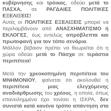
κυβέρνησης
και
τρόικας
, οδεύει
μετά το
ΠΑΣΧΑ,
σε
ΡΑΓΔΑΙΕΣ ΠΟΛΙΤΙΚΕΣ
ΕΞΕΛΙΞΕΙΣ!
Αυτές οι
ΠΟΛΙΤΙΚΕΣ ΕΞΕΛΙΞΕΙΣ
μπορεί να
περιλαμβάνουν από
ΑΝΑΣΧΗΜΑΤΙΣΜΟ ή
ΕΚΛΟΓΕΣ
, έως εντελώς
απρόβλεπτα και
πρωτοφανή για τον τόπο σενάρια
.
Μάλλον βέβαιον πρέπει να θεωρείται ότι η
χώρα οδεύει
μετά το Πάσχα
σε
τεράστια
περιπέτεια!
Μετά την
χρεοκοπημένη περιπέτεια του
ΜΝΗΜΟΝΙΟΥ
, φαίνεται ότι ακολουθεί η
περιπέτεια μιας ελεγχόμενης
αναδιάρθρωσης
του
χρέους
, η οποία, όπως
επανειλημμένα έχει τονίσει η ΙΣΚΡΑ,
δεν
συνιστά κατά κανένα τρόπο απάντηση στα