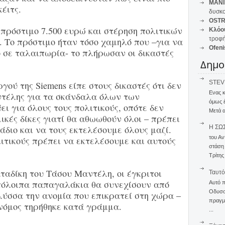
MANI
έιτς.
δυσκο
OSTR
πρόστιμο 7.500 ευρώ και στέρηση πολιτικών
Κλόο
τροφή
 Το πρόστιμο ήταν τόσο χαμηλό που –για να
Ofeni
 σε ταλαιπωρία- το πλήρωσαν οι δικαστές
Δημο
STEVE
γού της Siemens είπε στους δικαστές ότι δεν
Ενας 
ντέλης για τα σκάνδαλα όλων των
όμως 
ει για όλους τους πολιτικούς, οπότε δεν
Μετά α
ικές δίκες γιατί θα αθωωθούν όλοι – πρέπει
άδιο και να τους εκτελέσουμε όλους μαζί.
Η ΣΩ
του Αν
λιτικούς πρέπει να εκτελέσουμε και αυτούς
στάση
Τρίτης
ταδίκη του Τάσου Μαντέλη, οι έγκριτοι
Ταυτό
πόλοιπα παπαγαλάκια θα συνεχίσουν από
Αυτό 
Οδυσσέ
λύσσα την ανομία που επικρατεί στη χώρα –
πραγμα
νόμος τηρήθηκε κατά γράμμα.
...