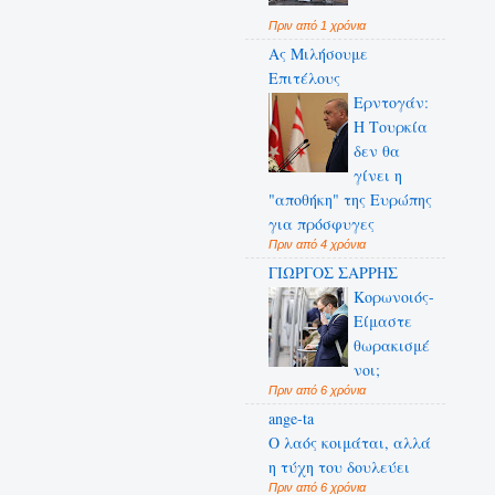
Πριν από 1 χρόνια
Ας Μιλήσουμε
Επιτέλους
Ερντογάν:
Η Τουρκία
δεν θα
γίνει η
"αποθήκη" της Ευρώπης
για πρόσφυγες
Πριν από 4 χρόνια
ΓΙΩΡΓΟΣ ΣΑΡΡΗΣ
Κορωνοιός-
Είμαστε
θωρακισμέ
νοι;
Πριν από 6 χρόνια
ange-ta
Ο λαός κοιμάται, αλλά
η τύχη του δουλεύει
Πριν από 6 χρόνια