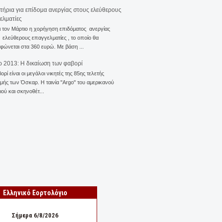
ιτήρια για επίδομα ανεργίας στους ελεύθερους
ελματίες
ι τον Μάρτιο η χορήγηση επιδόματος ανεργίας
ελεύθερους επαγγελματίες , το οποίο θα
φώνεται στα 360 ευρώ. Με βάση ...
 2013: Η δικαίωση των φαβορί
ορί είναι οι μεγάλοι νικητές της 85ης τελετής
ής των Όσκαρ. Η ταινία "Αrgo" του αμερικανού
ού και σκηνοθέτ...