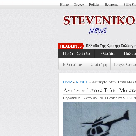
Home
Greece
Politics
Economy
Slide.S
Να Μπο
Πρώτη Σελίδα
Ελλάδα
Πολιτ
Πολιτισμός
Επιστήμη
Τεχνολογί
Home
»
ΑΡΘΡΑ
» Λευτεριά στον Τάσο Μαντ
Λευτεριά στον Τάσο Μαντ
Παρασκευή 15 Απριλίου 2011 Posted by STEVE