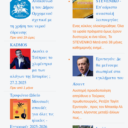
Ανακοίνωσ
STEVENIKO -
η του Δήμου
Επ’αόριστο
Ορχομενού
αναστολή
σχετικά με
λειτουργίας
τη χρήση του νερού
Ενας κύκλος ολοκληρώθηκε. Όλα
ύδρευσης
τα ωραία πράγματα όμως έχουν
δυστυχώς κι ένα τέλος. Το
Πριν από 19 ώρες
STEVENIKO Μετά από 38 μήνες
KADMOS
καθημερινής ενημέ...
Ακούει ο
Τσίπρας το
Ερντογάν: Δε
χλιμίντρισ
θα μείνουμε
μα των
σιωπηλοί στα
αλόγων της Ιστορίας ;
εγκλήματα του
27.2.2025
Άσαντ
Πριν από 1 μήνα
Αυστηρή προειδοποίηση
Τροφώνιο Ωδείο
απηύθυνε ο Τούρκος
Mουσικές
πρωθυπουργός, Ρετζέπ Ταγίπ
Ερντογάν , προς τον Μπασάρ Αλ
σπουδές
Άσαντ, λέγοντας μεταξύ άλλων
για όλες τις
πως...
ηλικίες -
Εγγραφές 2025-2026