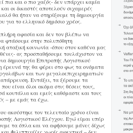
ί πια και ο πιο χαζός- δεν υπάρχει καμία
Ξέχα
 και οι δικαστές αποτελούν σιχαμερές
Ξέχασε
δυνάμε
καλό θα ήταν να στηρίξουμε τη δημιουργία
αποσυν
υ για το ελληνικό δημόσιο χρέος.
Όχι ά
ε πλήρη αφασία και δεν τον βλέπω να
Τελευτ
να δακ
να φτάσουμε στην πολυπόθητη
το εξη
κή αταξική κοινωνία -όπου στον καθένα μας
ρθένες- ας προσπαθήσουμε τουλάχιστον να
Vaffa
για δημιουργία Επιτροπής Λογιστικού
Του Γ
η έρευνά της θα φέρει στο φως τα ονόματα
κεριά 
στο σπ
εργολάβων και των μεγαλοεπιχειρηματιών
κατάρρευση. Εντάξει, τα ξέρουμε τα
To υπ
που είναι όλοι ακόμα στις θέσεις τους,
τα ακ
ά κουτάλια και εμείς καθόμαστε και τους
Στη δη
οι πλε
ύς – με εμάς τα έχω.
εφορία
ου ακούστηκε τον τελευταίο χρόνο είναι
Να μπο
ροπής Λογιστικού Ελέγχου. Εγώ είμαι υπέρ
της Αν
ουμε τα όπλα και να αφήσουμε μάνες δίχως
σπιτικ
μακριν
 και Φιλιππινέζες χωρίς αφεντικά – δεν