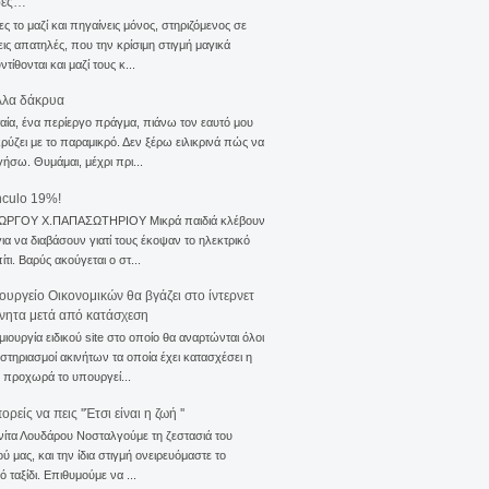
σες…
ς το μαζί και πηγαίνεις μόνος, στηριζόμενος σε
ις απατηλές, που την κρίσιμη στιγμή μαγικά
τίθονται και μαζί τους κ...
λλα δάκρυα
αία, ένα περίεργο πράγμα, πιάνω τον εαυτό μου
ρύζει με το παραμικρό. Δεν ξέρω ειλικρινά πώς να
γήσω. Θυμάμαι, μέχρι πρι...
nculo 19%!
ΙΩΡΓΟΥ Χ.ΠΑΠΑΣΩΤΗΡΙΟΥ Μικρά παιδιά κλέβουν
για να διαβάσουν γιατί τους έκοψαν το ηλεκτρικό
ίτι. Βαρύς ακούγεται ο στ...
ουργείο Οικονομικών θα βγάζει στο ίντερνετ
ίνητα μετά από κατάσχεση
μιουργία ειδικού site στο οποίο θα αναρτώνται όλοι
ιστηριασμοί ακινήτων τα οποία έχει κατασχέσει η
 προχωρά το υπουργεί...
ρείς να πεις ''Έτσι είναι η ζωή ''
νίτα Λουδάρου Νοσταλγούμε τη ζεστασιά του
ού μας, και την ίδια στιγμή ονειρευόμαστε το
ό ταξίδι. Επιθυμούμε να ...