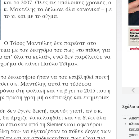
και το 2007. Όλες τις υπόλοιπες χρονιές, ο
κ. Μαντέλης τα δήλωνε όλα κανονικά – με
το νι και με το σίγμα.
Ο Τάσος Μαντέλης δεν παρέστη στο
υμα με τον δικηγόρο του πως «το πάθος για
ο απ’ όλα τα κελιά», ενώ δεν παρέλειψε να
ο χρήμα σε κάνει Παύλο Τσίμα».
το δικαστήριο ήταν να του επιβληθεί ποινή
τσει ο κ. Μαντέλης αυτά τα τέσσερα
ρόνια στη φυλακή και να βγει το 2015 που η
την πρώτη γραμμή ανάπτυξης και ευημερίας.
Σχόλια 
η δεν έγινε δεκτή, αφενός γιατί, αν ο κ.
 θα άρχιζε να κελαηδάει και να δίνει όλα
Anon
α έπιαναν από τη Siemens και αφετέρου
κλοο
δίκη του- να εξεταζόταν το πόθεν έσχες των
κρεμά
χάσο
αζαν και να αποδεικνυόταν πως είναι πιο