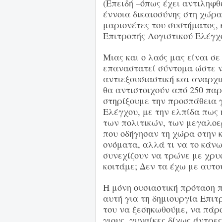
(Επειδή –όπως έχει αντιληφθε
έννοια δικαιοσύνης στη χώρα
μαριονέτες του συστήματος, 
Επιτροπής Λογιστικού Ελέγχο
Μιας και ο λαός μας είναι σ
επαναστατεί σύντομα ώστε 
αντιεξουσιαστική και αναρχι
θα αντιστοιχούν από 250 πα
στηρίξουμε την προσπάθεια 
Ελέγχου, με την ελπίδα πως 
των πολιτικών, των μεγαλο
που οδήγησαν τη χώρα στην 
ονόματα, αλλά τι να το κάνω 
συνεχίζουν να τρώνε με χρυσ
κοιτάμε; Δεν τα έχω με αυτο
Η μόνη ουσιαστική πρόταση π
αυτή για τη δημιουργία Επιτ
του να ξεσηκωθούμε, να πάρ
γιους, γυναίκες δίχως άντρες