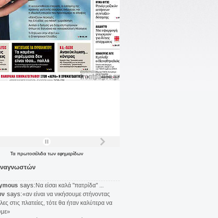
Τα
πρωτοσέλιδα
των
εφημερίδων
αναγνωστών
says:
ymous
Να είσαι καλά "πατρίδα" ...
says:
υν
«αν είναι να νικήσουμε στήνοντας
λες στις πλατείες, τότε θα ήταν καλύτερα να
υμε»