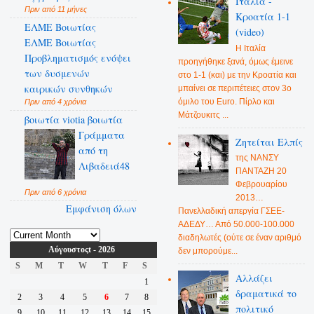
Ιταλία -
Πριν από 11 μήνες
Κροατία 1-1
ΕΛΜΕ Βοιωτίας
(video)
ΕΛΜΕ Βοιωτίας
Η Ιταλία
Προβληματισμός ενόψει
προηγήθηκε ξανά, όμως έμεινε
των δυσμενών
στο 1-1 (και) με την Κροατία και
καιρικών συνθηκών
μπαίνει σε περιπέτειες στον 3ο
όμιλο του Euro. Πίρλο και
Πριν από 4 χρόνια
Μάτζουκιτς ...
βοιωτία viotia βοιωτία
Γράμματα
Ζητείται Ελπίς
από τη
της ΝΑΝΣΥ
Λιβαδειά48
ΠΑΝΤΑΖΗ 20
Φεβρουαρίου
Πριν από 6 χρόνια
2013…
Εμφάνιση όλων
Πανελλαδική απεργία ΓΣΕΕ-
ΑΔΕΔΥ… Από 50.000-100.000
διαδηλωτές (ούτε σε έναν αριθμό
Αύγουστοςt - 2026
δεν μπορούμε...
S
M
T
W
T
F
S
Αλλάζει
1
δραματικά το
2
3
4
5
6
7
8
πολιτικό
9
10
11
12
13
14
15