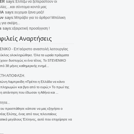
says:
ER
Ελπίζω να ξεπεραστούν οι
λίες....και σύντομα κοντά μας
says:
IA
ευχομαι ξανα μαζι!
says:
υν
Μπράβο για το άρθρο! Μπόλικη
 για σκέψη...
says:
s
εξαιρετική προσέγγιση !
φιλείς Αναρτήσεις
NIKO - Επ’αόριστο αναστολή λειτουργίας
κύκλος ολοκληρώθηκε. Όλα τα ωραία πράγματα
έχουν δυστυχώς κι ένα τέλος. Το STEVENIKO
πό 38 μήνες καθημερινής ενημέ...
ΣΤΗ ΑΠΟΦΑΣΗ.
τώνη Λαμπρινίδη «Πρέπει η Ελλάδα να κάνει
 πληρωμών και βγει από το ευρώ;» Το πρωί της
 η απάντηση που έδωσαν η Αθήνα και ...
τητα...
που προσπάθησε κάποτε να μας εξηγήσει ο
ας Ελύτης, ένας από τους τελευταίους
τικά μεγάλους Έλληνες, αυτό που επιχείρησε να