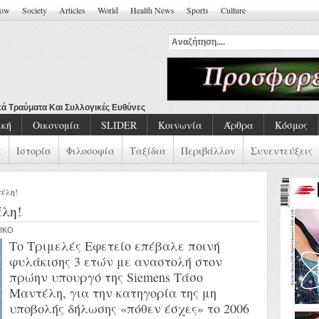
how
Society
Articles
World
Health News
Sports
Culture
ική
Οικονομία
SLIDER
Κοινωνία
Άρθρα
Κόσμος
α
Ιστορία
Φιλοσοφία
Ταξίδια
Περιβάλλον
Συνεντεύξεις
έλη!
έλη!
NIKO
Το Τριμελές Εφετείο επέβαλε ποινή
φυλάκισης 3 ετών με αναστολή στον
πρώην υπουργό της Siemens Τάσο
Μαντέλη, για την κατηγορία της μη
υποβολής δήλωσης «πόθεν έσχες» το 2006