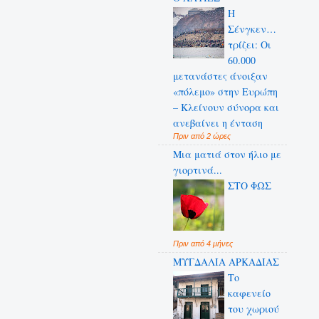
Η
Σένγκεν…
τρίζει: Οι
60.000
μετανάστες άνοιξαν
«πόλεμο» στην Ευρώπη
– Κλείνουν σύνορα και
ανεβαίνει η ένταση
Πριν από 2 ώρες
Μια ματιά στον ήλιο με
γιορτινά...
ΣΤΟ ΦΩΣ
Πριν από 4 μήνες
ΜΥΓΔΑΛΙΑ ΑΡΚΑΔΙΑΣ
Το
καφενείο
του χωριού