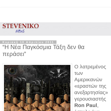
Κυριακή 10 Απριλίου 2011
“Η Νέα Παγκόσμια Τάξη δεν θα
περάσει”
Ο λατρεμένος
των
Αμερικανών
«εραστών της
ανεξαρτησίας»
γερουσιαστής
Ron
Paul
,