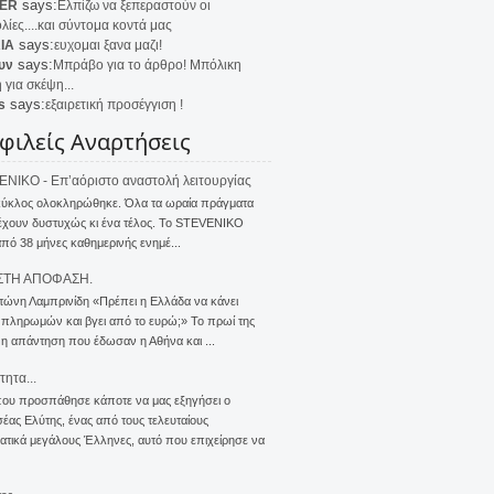
says:
ER
Ελπίζω να ξεπεραστούν οι
λίες....και σύντομα κοντά μας
says:
IA
ευχομαι ξανα μαζι!
says:
υν
Μπράβο για το άρθρο! Μπόλικη
 για σκέψη...
says:
s
εξαιρετική προσέγγιση !
φιλείς Αναρτήσεις
NIKO - Επ’αόριστο αναστολή λειτουργίας
κύκλος ολοκληρώθηκε. Όλα τα ωραία πράγματα
έχουν δυστυχώς κι ένα τέλος. Το STEVENIKO
πό 38 μήνες καθημερινής ενημέ...
ΣΤΗ ΑΠΟΦΑΣΗ.
τώνη Λαμπρινίδη «Πρέπει η Ελλάδα να κάνει
 πληρωμών και βγει από το ευρώ;» Το πρωί της
 η απάντηση που έδωσαν η Αθήνα και ...
τητα...
που προσπάθησε κάποτε να μας εξηγήσει ο
ας Ελύτης, ένας από τους τελευταίους
τικά μεγάλους Έλληνες, αυτό που επιχείρησε να