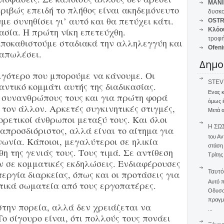
MANI
ριβώς επειδή το πλήθος είναι ακηδεμόνευτο
δυσκο
με συνηθίσει γι’ αυτό και θα πετύχει κάτι.
OSTR
ασία. Η πρώτη νίκη επετεύχθη.
Κλόο
τροφή
αποκαθιστούμε σταδιακά την αλληλεγγύη και
Ofeni
 απωλέσει.
Δημο
λιγότερο που μπορούμε να κάνουμε. Οι
STEVE
αντικό κομμάτι αυτής της διαδικασίας.
Ενας 
 συνανθρώπους τους και για πρώτη φορά
όμως 
 τον άλλον. Αρκετές συγκινητικές στιγμές,
Μετά α
ρετικοί άνθρωποι μεταξύ τους. Και όλοι
Η ΣΩ
 απροσδιόριστος, αλλά είναι το αίτημα για
του Αν
νωνία. Κάποιοι, μεγαλύτεροι σε ηλικία
στάση
η της γενιάς τους. Τους τιμά. Σε αντίθεση
Τρίτης
ν σε κομματικές εκδηλώσεις. Ενδιαφέρουσες
Ταυτό
περγία διαρκείας, όπως και οι προτάσεις για
Αυτό 
ικά σωματεία από τους εργοπατέρες.
Οδυσσέ
πραγμα
την πορεία, αλλά δεν χρειάζεται να
...
Το σίγουρο είναι, ότι πολλούς τους πονάει