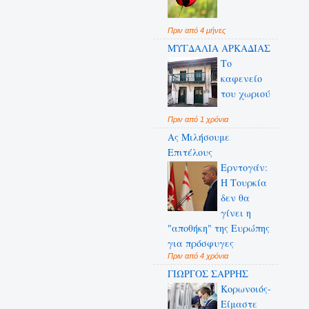
Πριν από 4 μήνες
ΜΥΓΔΑΛΙΑ ΑΡΚΑΔΙΑΣ
Το
καφενείο
του χωριού
Πριν από 1 χρόνια
Ας Μιλήσουμε
Επιτέλους
Ερντογάν:
Η Τουρκία
δεν θα
γίνει η
"αποθήκη" της Ευρώπης
για πρόσφυγες
Πριν από 4 χρόνια
ΓΙΩΡΓΟΣ ΣΑΡΡΗΣ
Κορωνοιός-
Είμαστε