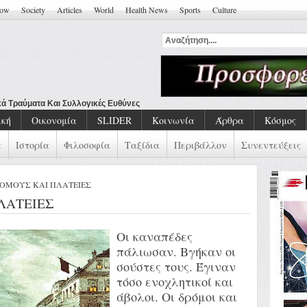
how
Society
Articles
World
Health News
Sports
Culture
ική
Οικονομία
SLIDER
Κοινωνία
Άρθρα
Κόσμος
α
Ιστορία
Φιλοσοφία
Ταξίδια
Περιβάλλον
Συνεντεύξεις
ΔΡΟΜΟΥΣ ΚΑΙ ΠΛΑΤΕΙΕΣ
ΛΑΤΕΙΕΣ
Oι καναπέδες
πάλιωσαν. Βγήκαν οι
σούστες τους. Έγιναν
τόσο ενοχλητικοί και
άβολοι. Οι δρόμοι και