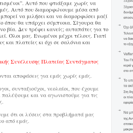
Ξέχα
τισμένοι”. Αυτό που φτιάξαμε χωρίς να
Ξέχασε
ιμές. Αυτό που διαμορφώνουμε μέσα από
δυνάμε
 μπορεί να μιλήσει και να διαμορφώσει μαζί
αποσυν
έο όπου θα υπάρχει σύμπνοια. Σίγουρα θα
Όχι ά
νο βία. Δεν τρέφει κανείς; αυταπάτες για το
Τελευτ
εί. Όλοι μας. Ενωμένοι μέχρι τέλους. Γιατί
να δακ
ς και πλατείες κι όχι σε σαλόνια και
το εξη
Vaffa
ικής Συνέλευσης Πλατείας Συντάγματος
Του Γ
κεριά 
στο σπ
νται αποφάσεις για εμάς χωρίς εμάς.
To υπ
τα ακ
γοι, συνταξιούχοι, νεολαίοι, που έχουμε
Στη δη
α παλέψουμε και να αγωνιστούμε για τις
οι πλε
ς.
εφορία
Να μπο
υμε ότι οι λύσεις στα προβλήματά μας
της Αν
ο από εμάς.
σπιτικ
μακριν