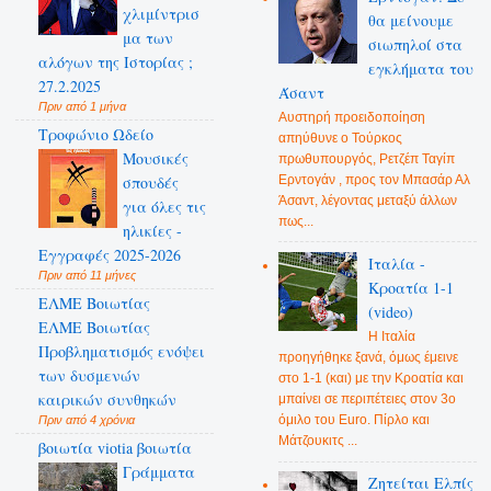
χλιμίντρισ
θα μείνουμε
μα των
σιωπηλοί στα
αλόγων της Ιστορίας ;
εγκλήματα του
27.2.2025
Άσαντ
Πριν από 1 μήνα
Αυστηρή προειδοποίηση
Τροφώνιο Ωδείο
απηύθυνε ο Τούρκος
Mουσικές
πρωθυπουργός, Ρετζέπ Ταγίπ
Ερντογάν , προς τον Μπασάρ Αλ
σπουδές
Άσαντ, λέγοντας μεταξύ άλλων
για όλες τις
πως...
ηλικίες -
Εγγραφές 2025-2026
Ιταλία -
Πριν από 11 μήνες
Κροατία 1-1
ΕΛΜΕ Βοιωτίας
(video)
ΕΛΜΕ Βοιωτίας
Η Ιταλία
Προβληματισμός ενόψει
προηγήθηκε ξανά, όμως έμεινε
των δυσμενών
στο 1-1 (και) με την Κροατία και
καιρικών συνθηκών
μπαίνει σε περιπέτειες στον 3ο
όμιλο του Euro. Πίρλο και
Πριν από 4 χρόνια
Μάτζουκιτς ...
βοιωτία viotia βοιωτία
Γράμματα
Ζητείται Ελπίς