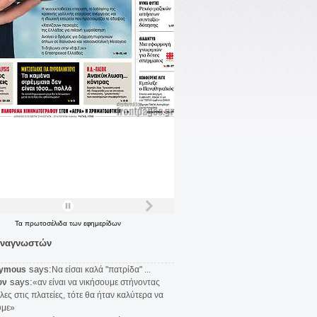
Τα
πρωτοσέλιδα
των
εφημερίδων
αναγνωστών
says:
ymous
Να είσαι καλά "πατρίδα" ...
says:
υν
«αν είναι να νικήσουμε στήνοντας
λες στις πλατείες, τότε θα ήταν καλύτερα να
υμε»