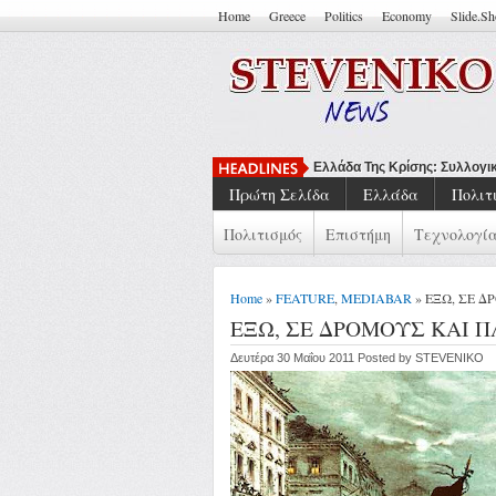
Home
Greece
Politics
Economy
Slide.S
Να Μπορείς Να
Πρώτη Σελίδα
Ελλάδα
Πολιτ
Πολιτισμός
Επιστήμη
Τεχνολογί
Home
»
FEATURE
,
MEDIABAR
» ΕΞΩ, ΣΕ 
ΕΞΩ, ΣΕ ΔΡΟΜΟΥΣ ΚΑΙ Π
Δευτέρα 30 Μαΐου 2011 Posted by STEVENIKO