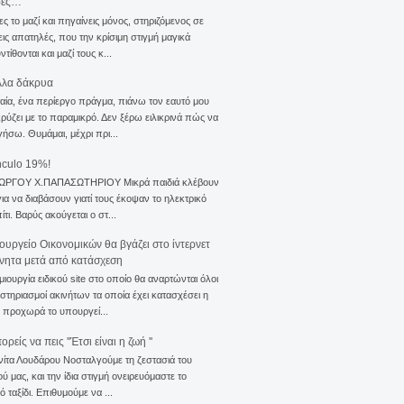
σες…
ς το μαζί και πηγαίνεις μόνος, στηριζόμενος σε
ις απατηλές, που την κρίσιμη στιγμή μαγικά
τίθονται και μαζί τους κ...
λλα δάκρυα
αία, ένα περίεργο πράγμα, πιάνω τον εαυτό μου
ρύζει με το παραμικρό. Δεν ξέρω ειλικρινά πώς να
γήσω. Θυμάμαι, μέχρι πρι...
nculo 19%!
ΙΩΡΓΟΥ Χ.ΠΑΠΑΣΩΤΗΡΙΟΥ Μικρά παιδιά κλέβουν
για να διαβάσουν γιατί τους έκοψαν το ηλεκτρικό
ίτι. Βαρύς ακούγεται ο στ...
ουργείο Οικονομικών θα βγάζει στο ίντερνετ
ίνητα μετά από κατάσχεση
μιουργία ειδικού site στο οποίο θα αναρτώνται όλοι
ιστηριασμοί ακινήτων τα οποία έχει κατασχέσει η
 προχωρά το υπουργεί...
ρείς να πεις ''Έτσι είναι η ζωή ''
νίτα Λουδάρου Νοσταλγούμε τη ζεστασιά του
ού μας, και την ίδια στιγμή ονειρευόμαστε το
ό ταξίδι. Επιθυμούμε να ...