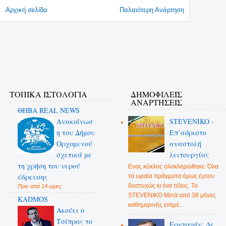
Αρχική σελίδα
Παλαιότερη Ανάρτηση
ΤΟΠΙΚΑ ΙΣΤΟΛΟΓΙΑ
ΔΗΜΟΦΙΛΕΊΣ
ΑΝΑΡΤΉΣΕΙΣ
ΘΗΒΑ REAL NEWS
Ανακοίνωσ
STEVENIKO -
η του Δήμου
Επ’αόριστο
Ορχομενού
αναστολή
σχετικά με
λειτουργίας
τη χρήση του νερού
Ενας κύκλος ολοκληρώθηκε. Όλα
ύδρευσης
τα ωραία πράγματα όμως έχουν
δυστυχώς κι ένα τέλος. Το
Πριν από 14 ώρες
STEVENIKO Μετά από 38 μήνες
KADMOS
καθημερινής ενημέ...
Ακούει ο
Τσίπρας το
Ερντογάν: Δε