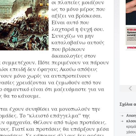
οι πλατείες μοιάζουν
ως το μόνο μέρος που
αξίζει να βρίσκεσαι.
Είναι αυτό που
λαχταρά η ψυχή σου.
Συνεχίζω να μην
καταλαβαίνω αυτούς
που βρίσκουν
δικαιολογίες στον
να συμμετέχουν. Πότε περιμένουν να πάρουν
θώοι επειδή δεν έφαγαν; Aκούω απόψεις
ίνουν μόνο χωρίς να αντιπροτείνουν
γασίες χρειάζονται να ζυμωθούν από τον
 σημαντικό είναι ότι μαζευόμαστε για να
ς θα το κάνουμε.
Σχόλια 
ται έχουν συνηθίσει να μονοπωλούν την
ομάδες. Το “κλειστό επάγγελμα” της
Anon
ουν αμηχανία. Θέλουν από τώρα προτάσεις.
κλοο
κρεμά
τους. Γιατί και προτάσεις θα υπάρξουν μέσα
χάσο
αποφάσεις. Σε κάποιους άλλους δεν αρέσει