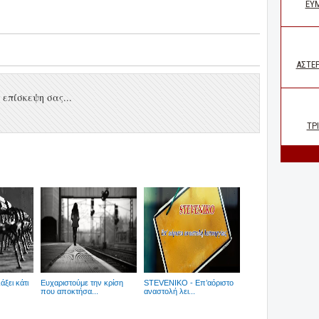
επίσκεψη σας...
ξει κάτι
Ευχαριστούμε την κρίση
STEVENIKO - Επ’αόριστο
που αποκτήσα...
αναστολή λει...