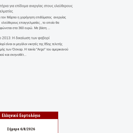
ιτήρια για επίδομα ανεργίας στους ελεύθερους
ελματίες
ι τον Μάρτιο η χορήγηση επιδόματος ανεργίας
ελεύθερους επαγγελματίες , το οποίο θα
φώνεται στα 360 ευρώ. Με βάση ...
 2013: Η δικαίωση των φαβορί
ορί είναι οι μεγάλοι νικητές της 85ης τελετής
ής των Όσκαρ. Η ταινία "Αrgo" του αμερικανού
ού και σκηνοθέτ...