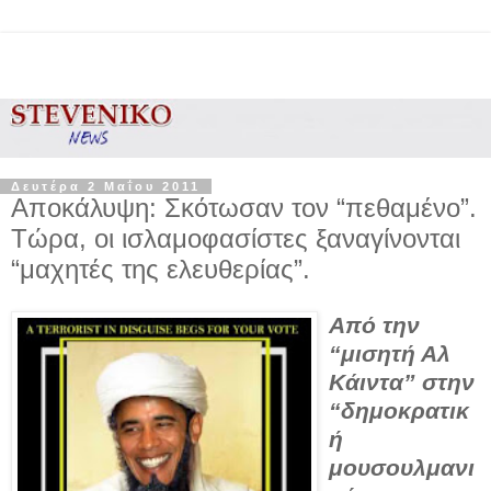
Δευτέρα 2 Μαΐου 2011
Αποκάλυψη: Σκότωσαν τον “πεθαμένο”.
Τώρα, οι ισλαμοφασίστες ξαναγίνονται
“μαχητές της ελευθερίας”.
Από την
“μισητή Αλ
Κάιντα” στην
“δημοκρατικ
ή
μουσουλμανι