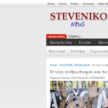
Home
Greece
Politics
Economy
Slide.S
Ξέχασες…
Πρώτη Σελίδα
Ελλάδα
Πολιτ
Πολιτισμός
Επιστήμη
Τεχνολογί
Home
»
FEATURE
,
MEDIABAR
» Ο νέος ανθ
Ο νέος ανθρωπισμός και το
Πέμπτη 9 Ιουνίου 2011 Posted by STEVENIKO