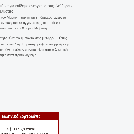
ιτήρια για επίδομα ανεργίας στους ελεύθερους
ελματίες
ι τον Μάρτιο η χορήγηση επιδόματος ανεργίας
ελεύθερους επαγγελματίες , το οποίο θα
φώνεται στα 360 ευρώ. Με βάση ...
ότητα είναι το εμπόδιο στις μεταρρυθμίσεις
cial Times Στην Ευρώπη η λέξη «μεταρρύθμιση»,
 ακούγεται πλέον παντού, είναι παραπλανητική .
ηκε στην προεκλογική ε...