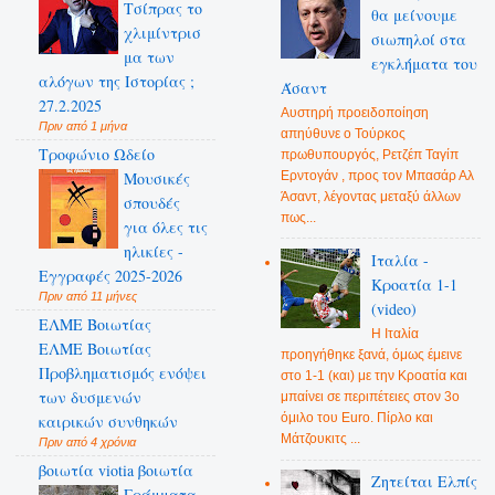
Τσίπρας το
θα μείνουμε
χλιμίντρισ
σιωπηλοί στα
μα των
εγκλήματα του
αλόγων της Ιστορίας ;
Άσαντ
27.2.2025
Αυστηρή προειδοποίηση
Πριν από 1 μήνα
απηύθυνε ο Τούρκος
Τροφώνιο Ωδείο
πρωθυπουργός, Ρετζέπ Ταγίπ
Ερντογάν , προς τον Μπασάρ Αλ
Mουσικές
Άσαντ, λέγοντας μεταξύ άλλων
σπουδές
πως...
για όλες τις
ηλικίες -
Ιταλία -
Εγγραφές 2025-2026
Κροατία 1-1
Πριν από 11 μήνες
(video)
ΕΛΜΕ Βοιωτίας
Η Ιταλία
ΕΛΜΕ Βοιωτίας
προηγήθηκε ξανά, όμως έμεινε
Προβληματισμός ενόψει
στο 1-1 (και) με την Κροατία και
των δυσμενών
μπαίνει σε περιπέτειες στον 3ο
όμιλο του Euro. Πίρλο και
καιρικών συνθηκών
Μάτζουκιτς ...
Πριν από 4 χρόνια
βοιωτία viotia βοιωτία
Ζητείται Ελπίς
Γράμματα