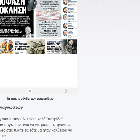
Τα
πρωτοσέλιδα
των
εφημερίδων
αναγνωστών
says:
ymous
Να είσαι καλά "πατρίδα" ...
says:
υν
«αν είναι να νικήσουμε στήνοντας
λες στις πλατείες, τότε θα ήταν καλύτερα να
υμε»