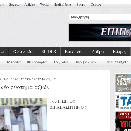
how
Society
Articles
World
Health News
Sports
Culture
ική
Οικονομία
SLIDER
Κοινωνία
Άρθρα
Κόσμος
α
Ιστορία
Φιλοσοφία
Ταξίδια
Περιβάλλον
Συνεντεύξεις
ρωπισμός και το νέο σύστημα αξιών
 νέο σύστημα αξιών
Του ΓΙΩΡΓΟΥ
Χ.ΠΑΠΑΣΩΤΗΡΙΟΥ