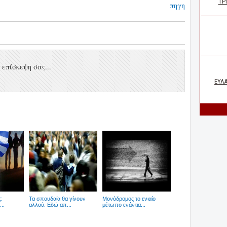
πηγη
επίσκεψη σας...
:
Τα σπουδαία θα γίνουν
Μονόδρομος το ενιαίο
..
αλλού. Εδώ απ...
μέτωπο ενάντια...