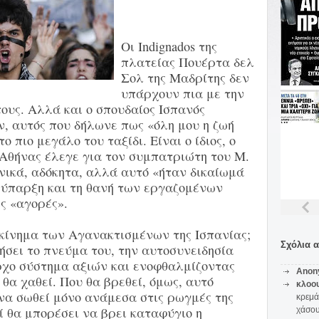
Οι Indignados της
πλατείας Πουέρτα δελ
Σολ της Μαδρίτης δεν
υπάρχουν πια με την
ους. Αλλά και ο σπουδαίος Ισπανός
 αυτός που δήλωνε πως «όλη μου η ζωή
το πιο μεγάλο του ταξίδι. Είναι ο ίδιος, ο
ς Αθήνας έλεγε για τον συμπατριώτη του Μ.
ικά, αδόκητα, αλλά αυτό «ήταν δικαίωμά
ν ύπαρξη και τη θανή των εργαζομένων
ς «αγορές».
κίνημα των Αγανακτισμένων της Ισπανίας;
Σχόλια 
τήσει το πνεύμα του, την αυτοσυνειδησία
ρχο σύστημα αξιών και ενοφθαλμίζοντας
Anon
, θα χαθεί. Που θα βρεθεί, όμως, αυτό
κλοο
να σωθεί μόνο ανάμεσα στις ρωγμές της
κρεμά
ί θα μπορέσει να βρει καταφύγιο η
χάσο