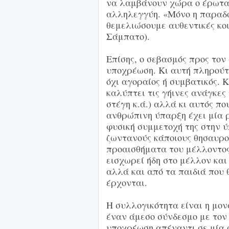
να λαμβάνουν χώρα ο έρωτας,
αλληλεγγύη. «Μόνο η παραδο
θεμελιώσουμε αυθεντικές κοι
Σάμπατο).
Επίσης, ο σεβασμός προς τον
υποχρέωση. Κι αυτή πληρούτ
όχι αγοραίος ή συμβατικός. 
καλύπτει τις γήινες ανάγκες
στέγη κ.ά.) αλλά κι αυτός πο
ανθρώπινη ύπαρξη έχει μία ρ
φυσική συμμετοχή της στην ύ
ζωντανούς κάποιους θησαυρο
προαισθήματα του μέλλοντος.
εισχωρεί ήδη στο μέλλον και
αλλά και από τα παιδιά που 
έρχονται.
Η συλλογικότητα είναι η μο
έναν άμεσο σύνδεσμο με τον 
υποχρέωση απέναντι σε μία 