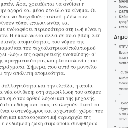
MANI
μπάν. Άρα, χρειάζεται να ανθίσει η
δυσκο
ην αγορά και μέσα στο ίδιο το κίνημα. Οι
OSTR
ρέπει να διαχυθούν παντού, μέσω των
Κλόο
ίνουν τόποι επικοινωνίας και
τροφή
Ofeni
ε ενδιαφέρει περισσότερο στη ζωή είναι η
ύν. Η επικοινωνία αλλά σε ποια βάση; Στη
Δημο
σιανής ατομικότητας, του νόμου της
ισμού και του τεχνολατρικού πολιτισμού
STEVE
εί -λόγω της αφαιρετικής ενοποίησης- σ’
Ενας 
όμως 
ς πραγματικότητας και μία κοινωνία που
Μετά α
πράγματα. Σήμερα, που αυτό το μοντέλο
ι την απόλυτη ατομικότητα.
Ταυτό
Αυτό 
Οδυσσέ
 συλλογικότητα και την ελπίδα, η οποία
πραγμα
α νέα σύνθεση: στη συμφιλίωση του ατόμου
...
τοπισμό του ορθού λόγου και της μηχανής,
 στα εδάφη που τους αναλογούν. Γιατί το
Ξέχα
ίναι ο στενόχωρος και αγχωτικός χώρος του
Ξέχασε
δυνάμε
μένη και καταναγκαστική κυριαρχία της
αποσυν
 η ενδιάμεση ζώνη στην οποία συνηθίζουν