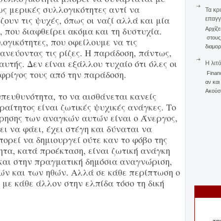
ς μερικές συλλογικότητες αντί να
Τα κρ
ουν τις ψυχές, όπως οι ναζί αλλά και μία
επαγγ
, που διαφθείρει ακόμα και τη δυστυχία.
Αρχίζε
στους 
ογικότητες, που οφείλουμε να τις
διαμορ
νεύοντας τις ρίζες. Η παράδοση, πάντως,
αυτής. Δεν είναι εξάλλου τυχαίο ότι όλες οι
Η λιτ
φρίγος τους από την παράδοση.
Finan
αν και
Ακούστ
υπευθυνότητα, το να αισθάνεται κανείς
αίτητος είναι ζωτικές ψυχικές ανάγκες. Το
ρησης των αναγκών αυτών είναι ο Άνεργος,
ι να φάει, έχει στέγη και δύναται να
μπορεί να δημιουργεί ούτε καν το φόβο της
ητα, κατά προέκταση, είναι ζωτική ανάγκη
 και στην πραγματική δημόσια αναγνώριση,
ν και των ηθών. Αλλά σε κάθε περίπτωση ο
 με κάθε άλλον στην ελπίδα τόσο τη δική