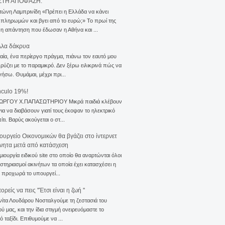
ΣΤΗ ΑΠΟΦΑΣΗ.
τώνη Λαμπρινίδη «Πρέπει η Ελλάδα να κάνει
 πληρωμών και βγει από το ευρώ;» Το πρωί της
 η απάντηση που έδωσαν η Αθήνα και ...
λλα δάκρυα
αία, ένα περίεργο πράγμα, πιάνω τον εαυτό μου
ρύζει με το παραμικρό. Δεν ξέρω ειλικρινά πώς να
γήσω. Θυμάμαι, μέχρι πρι...
nculo 19%!
ΙΩΡΓΟΥ Χ.ΠΑΠΑΣΩΤΗΡΙΟΥ Μικρά παιδιά κλέβουν
για να διαβάσουν γιατί τους έκοψαν το ηλεκτρικό
ίτι. Βαρύς ακούγεται ο στ...
ουργείο Οικονομικών θα βγάζει στο ίντερνετ
ίνητα μετά από κατάσχεση
μιουργία ειδικού site στο οποίο θα αναρτώνται όλοι
ιστηριασμοί ακινήτων τα οποία έχει κατασχέσει η
 προχωρά το υπουργεί...
ρείς να πεις ''Έτσι είναι η ζωή ''
νίτα Λουδάρου Νοσταλγούμε τη ζεστασιά του
ού μας, και την ίδια στιγμή ονειρευόμαστε το
ό ταξίδι. Επιθυμούμε να ...