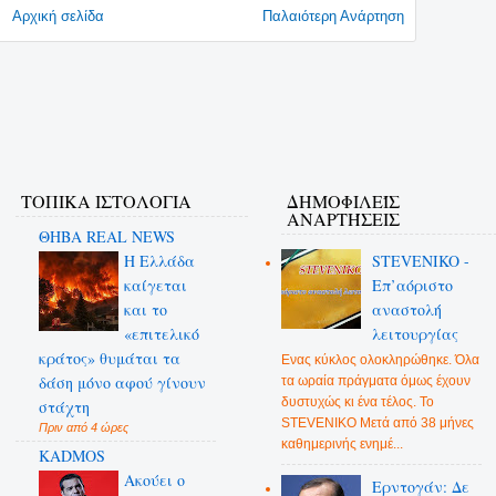
Αρχική σελίδα
Παλαιότερη Ανάρτηση
ΤΟΠΙΚΑ ΙΣΤΟΛΟΓΙΑ
ΔΗΜΟΦΙΛΕΊΣ
ΑΝΑΡΤΉΣΕΙΣ
ΘΗΒΑ REAL NEWS
Η Ελλάδα
STEVENIKO -
καίγεται
Επ’αόριστο
και το
αναστολή
«επιτελικό
λειτουργίας
κράτος» θυμάται τα
Ενας κύκλος ολοκληρώθηκε. Όλα
δάση μόνο αφού γίνουν
τα ωραία πράγματα όμως έχουν
δυστυχώς κι ένα τέλος. Το
στάχτη
STEVENIKO Μετά από 38 μήνες
Πριν από 4 ώρες
καθημερινής ενημέ...
KADMOS
Ακούει ο
Ερντογάν: Δε