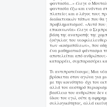
φαντασία...» έλεγε ο Μονταλ
φαντασία έξω και ενάντια στ
πλατείες και ο λόγος τους π
διαδικτυακών τόπων που θα γ
προβληματισμού. «Αυτό που μ
επικοινωνία» έλεγε ο Σεμπρο
βάση της ανατροπής της χομπ
ζούγκλας του νεοφιλελευθερ
των «κοσμοπόλεων», που οδηγ
ένα μαθηματικό φάντασμα τη
αποτελείται από ανθρώπους-
καταρρέει, συμπαρασύρει κα
Τι αντιπροτείνουμε; Μια νέα
βρίσκεται στον αγώνα για μι
με την κοινότητα· όχι τον εκ
αλλά τον αυστηρό περιορισμό
βασίλειο του ανθρώπου δεν ε
ίδιου του εγώ, ούτε η αφηρη
συλλογικότητας, αλλά εκείνη