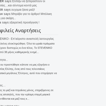
says:
ER
Ελπίζω να ξεπεραστούν οι
λίες....και σύντομα κοντά μας
says:
IA
ευχομαι ξανα μαζι!
says:
υν
Μπράβο για το άρθρο! Μπόλικη
 για σκέψη...
says:
s
εξαιρετική προσέγγιση !
φιλείς Αναρτήσεις
NIKO - Επ’αόριστο αναστολή λειτουργίας
κύκλος ολοκληρώθηκε. Όλα τα ωραία πράγματα
έχουν δυστυχώς κι ένα τέλος. Το STEVENIKO
πό 38 μήνες καθημερινής ενημέ...
τητα...
που προσπάθησε κάποτε να μας εξηγήσει ο
ας Ελύτης, ένας από τους τελευταίους
τικά μεγάλους Έλληνες, αυτό που επιχείρησε να
σες…
ς το μαζί και πηγαίνεις μόνος, στηριζόμενος σε
ις απατηλές, που την κρίσιμη στιγμή μαγικά
τίθονται και μαζί τους κ...