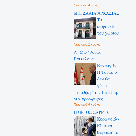
Πριν από 4 μήνες
ΜΥΓΔΑΛΙΑ ΑΡΚΑΔΙΑΣ
Το
καφενείο
του χωριού
Πριν από 1 χρόνια
Ας Μιλήσουμε
Επιτέλους
Ερντογάν:
Η Τουρκία
δεν θα
γίνει η
"αποθήκη" της Ευρώπης
για πρόσφυγες
Πριν από 4 χρόνια
ΓΙΩΡΓΟΣ ΣΑΡΡΗΣ
Κορωνοιός-
Είμαστε
θωρακισμέ