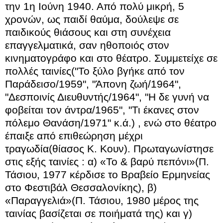
την 1η Ιούνη 1940. Από πολύ μικρή, 5
χρονών, ως παιδί θαύμα, δούλεψε σε
παιδικούς θιάσους και στη συνέχεια
επαγγελματικά, σαν ηθοποιός στον
κινηματογράφο και στο θέατρο. Συμμετείχε σε
πολλές ταινίες("Το ξύλο βγήκε από τον
Παράδεισο/1959", "Άπονη ζωή/1964",
"Δεσποινίς Διευθυντής/1964", "Η δε γυνή να
φοβείται τον άντρα/1965", "Τι έκανες στον
πόλεμο Θανάση/1971" κ.ά.) , ενώ στο θέατρο
έπαιξε από επιθεώρηση μέχρι
τραγωδία(θίασος Κ. Κουν). Πρωταγωνίστησε
στις εξής ταινίες : α) «Το & βαρύ πεπόνι»(Π.
Τάσιου, 1977 κέρδισε το Βραβείο Ερμηνείας
στο Φεστιβάλ Θεσσαλονίκης), β)
«Παραγγελιά»(Π. Τάσιου, 1980 μέρος της
ταινίας βασίζεται σε ποιήματά της) και γ)