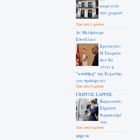
καφενείο
του χωριού
Πριν από 1 χρόνια
Ας Μιλήσουμε
Επιτέλους
Ερντογάν:
Η Τουρκία
δεν θα
γίνει η
"αποθήκη" της Ευρώπης
για πρόσφυγες
Πριν από 4 χρόνια
ΓΙΩΡΓΟΣ ΣΑΡΡΗΣ
Κορωνοιός-
Είμαστε
θωρακισμέ
νοι;
Πριν από 6 χρόνια
ange-ta