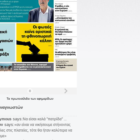
Τα
πρωτοσέλιδα
των
εφημερίδων
αναγνωστών
says:
ymous
Να είσαι καλά "πατρίδα" ...
says:
υν
«αν είναι να νικήσουμε στήνοντας
λες στις πλατείες, τότε θα ήταν καλύτερα να
υμε»