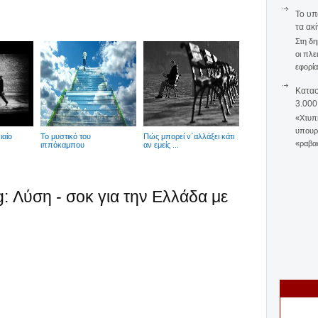
To υπ
τα ακ
Στη δη
οι πλε
εφορία
Κατασ
3.000
«Χτυπή
υπουργ
ιαίο
Το μυστικό του
Πώς μπορεί ν΄αλλάξει κάτι
«ραβασ
ιππόκαμπου
αν εμείς ...
g: Λύση - σοκ για την Ελλάδα με