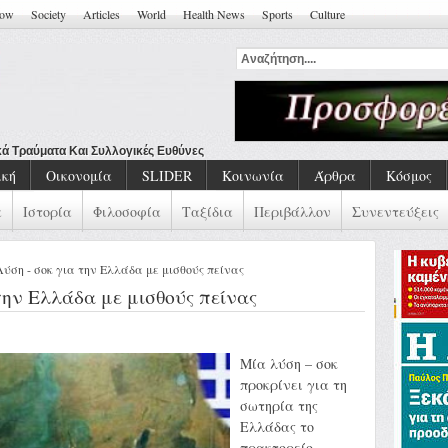
how
Society
Articles
World
Health News
Sports
Culture
ική
Οικονομία
SLIDER
Κοινωνία
Άρθρα
Κόσμος
α
Ιστορία
Φιλοσοφία
Ταξίδια
Περιβάλλον
Συνεντεύξεις
Λύση - σοκ για την Ελλάδα με μισθούς πείνας
την Ελλάδα με μισθούς πείνας
Μία λύση – σοκ
προκρίνει για τη
σωτηρία της
Ελλάδας το
πρακτορείο