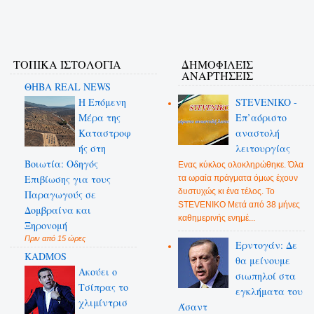
ΤΟΠΙΚΑ ΙΣΤΟΛΟΓΙΑ
ΔΗΜΟΦΙΛΕΊΣ
ΑΝΑΡΤΉΣΕΙΣ
ΘΗΒΑ REAL NEWS
Η Επόμενη
STEVENIKO -
Μέρα της
Επ’αόριστο
Καταστροφ
αναστολή
ής στη
λειτουργίας
Βοιωτία: Οδηγός
Ενας κύκλος ολοκληρώθηκε. Όλα
Επιβίωσης για τους
τα ωραία πράγματα όμως έχουν
δυστυχώς κι ένα τέλος. Το
Παραγωγούς σε
STEVENIKO Μετά από 38 μήνες
Δομβραίνα και
καθημερινής ενημέ...
Ξηρονομή
Πριν από 15 ώρες
Ερντογάν: Δε
KADMOS
θα μείνουμε
Ακούει ο
σιωπηλοί στα
Τσίπρας το
εγκλήματα του
χλιμίντρισ
Άσαντ