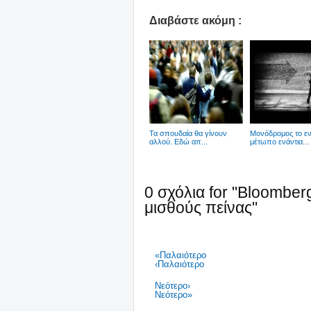
Διαβάστε ακόμη :
Τα σπουδαία θα γίνουν
Μονόδρομος το εν
αλλού. Εδώ απ...
μέτωπο ενάντια...
0 σχόλια for "Bloomber
μισθούς πείνας"
«Παλαιότερο
‹Παλαιότερο
Νεότερο›
Νεότερο»