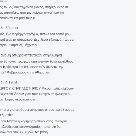
σες…
ς το μαζί και πηγαίνεις μόνος, στηριζόμενος σε
ις απατηλές, που την κρίσιμη στιγμή μαγικά
τίθονται και μαζί τους κ...
λλα δάκρυα
αία, ένα περίεργο πράγμα, πιάνω τον εαυτό μου
ρύζει με το παραμικρό. Δεν ξέρω ειλικρινά πώς να
γήσω. Θυμάμαι, μέχρι πρι...
ιανομή οπωροκηπευτικών στην Αθήνα
ου 20 τόνοι πρώιμων κηπευτικών θα μεταφερθούν
ν Ιεράπετρα και θα μοιραστούν δωρεάν την
η 27 Φεβρουαρίου στην Αθήνα, σε ...
nculo 19%!
ΙΩΡΓΟΥ Χ.ΠΑΠΑΣΩΤΗΡΙΟΥ Μικρά παιδιά κλέβουν
για να διαβάσουν γιατί τους έκοψαν το ηλεκτρικό
ίτι. Βαρύς ακούγεται ο στ...
ιτήρια για επίδομα ανεργίας στους ελεύθερους
ελματίες
ι τον Μάρτιο η χορήγηση επιδόματος ανεργίας
ελεύθερους επαγγελματίες , το οποίο θα
φώνεται στα 360 ευρώ. Με βάση ...