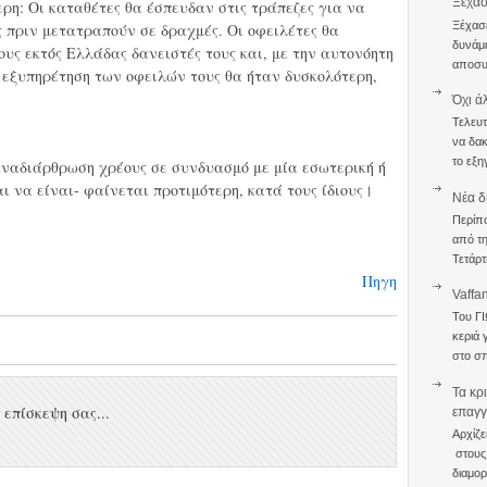
Ξέχα
ρη: Οι καταθέτες θα έσπευδαν στις τράπεζες για να
Ξέχασε
 πριν μετατραπούν σε δραχμές. Οι οφειλέτες θα
δυνάμε
υς εκτός Ελλάδας δανειστές τους και, με την αυτονόητη
αποσυν
η εξυπηρέτηση των οφειλών τους θα ήταν δυσκολότερη,
Όχι ά
Τελευτ
να δακ
το εξη
 αναδιάρθρωση χρέους σε συνδυασμό με μία εσωτερική ή
αι να είναι- φαίνεται προτιμότερη, κατά τους ίδιους।
Νέα δ
Περίπ
από τη
Τετάρτ
Πηγη
Vaffa
Του Γ
κεριά 
στο σπ
Τα κρ
επίσκεψη σας...
επαγγ
Αρχίζε
στους 
διαμορ