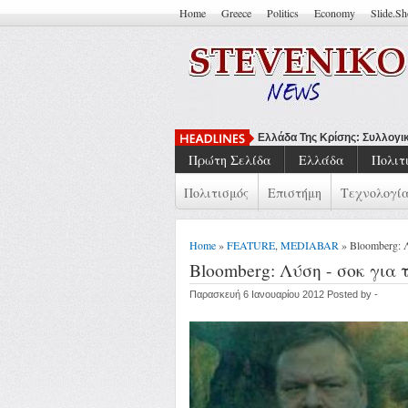
Home
Greece
Politics
Economy
Slide.S
Να Μπορείς
Πρώτη Σελίδα
Ελλάδα
Πολιτ
Πολιτισμός
Επιστήμη
Τεχνολογί
Home
»
FEATURE
,
MEDIABAR
» Bloomberg: 
Bloomberg: Λύση - σοκ για 
Παρασκευή 6 Ιανουαρίου 2012 Posted by -