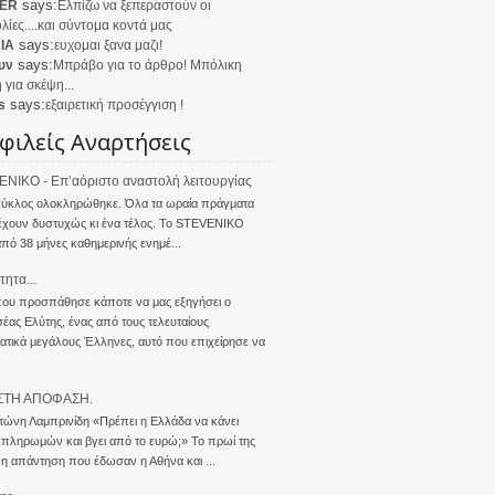
says:
ER
Ελπίζω να ξεπεραστούν οι
λίες....και σύντομα κοντά μας
says:
IA
ευχομαι ξανα μαζι!
says:
υν
Μπράβο για το άρθρο! Μπόλικη
 για σκέψη...
says:
s
εξαιρετική προσέγγιση !
φιλείς Αναρτήσεις
NIKO - Επ’αόριστο αναστολή λειτουργίας
κύκλος ολοκληρώθηκε. Όλα τα ωραία πράγματα
έχουν δυστυχώς κι ένα τέλος. Το STEVENIKO
πό 38 μήνες καθημερινής ενημέ...
τητα...
που προσπάθησε κάποτε να μας εξηγήσει ο
ας Ελύτης, ένας από τους τελευταίους
τικά μεγάλους Έλληνες, αυτό που επιχείρησε να
ΣΤΗ ΑΠΟΦΑΣΗ.
τώνη Λαμπρινίδη «Πρέπει η Ελλάδα να κάνει
 πληρωμών και βγει από το ευρώ;» Το πρωί της
 η απάντηση που έδωσαν η Αθήνα και ...