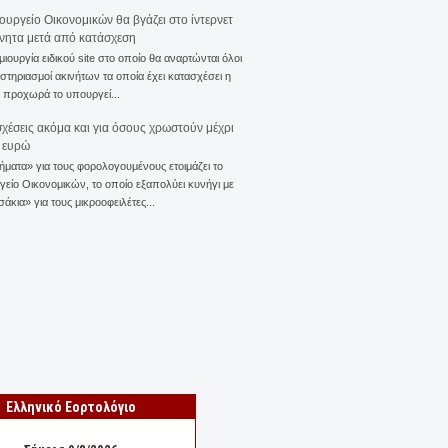
ουργείο Οικονομικών θα βγάζει στο ίντερνετ
ίνητα μετά από κατάσχεση
μιουργία ειδικού site στο οποίο θα αναρτώνται όλοι
ιστηριασμοί ακινήτων τα οποία έχει κατασχέσει η
 προχωρά το υπουργεί...
χέσεις ακόμα και για όσους χρωστούν μέχρι
 ευρώ
ματα» για τους φορολογουμένους ετοιμάζει το
είο Οικονομικών, το οποίο εξαπολύει κυνήγι με
άκια» για τους μικροοφειλέτες...