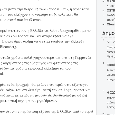
MANI
δυσκο
η και μετά την πληρωμή των «προστίμων», η ανάσταση
OSTR
ηση του ελέγχου της νομισματικής πολιτικής θα
Κλόο
 με αυτά που θα έλυναν.
τροφή
Ofeni
 ευρώ προτείνουν η Ελλάδα να λύσει βραχυπρόθεσμα το
Δημο
ς ή άλλου τρόπου και να σταματήσει να έχει
 έπρεπε όμως ακόμη να αντιμετωπίσει την έλλειψη
STEVE
Bloomberg.
Ενας 
όμως 
Μετά α
ευταία χρόνια πολύ γρηγορότερα απ' ό,τι στη Γερμανία
ς ακριβότερες τις εξαγωγές και φτηνότερες τις
Ταυτό
ιάζονται χρόνια εμπορικά ελλείμματα που
Αυτό 
μό.
Οδυσσέ
πραγμα
μία «νέα δραχμή», θα μείωνε τις τιμές στις εξαγωγές
...
ές. Λόγω του ότι δεν έχει αυτή την επιλογή, πρέπει να
Η ΣΩ
ικότητα: με μειώσεις μισθών σε συνδυασμό με υψηλή
του Αν
γματευτική ισχύς των εργαζόμενων.
στάση
Τρίτης
ουν ότι στην περίπτωση εξόδου της Ελλάδας από το ευρώ