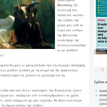
Bloomberg. Σε
ανάλυσή του
τάσσεται «κατά»
της εξόδου της
χώρα μας από το
ευρώ και «υπέρ»
της βάναυσης
ανάκτησης της
ανταγωνιστικότητ
ας με μισθούς
υς!
ορείο θεωρεί ως μόνη διέξοδο την εσωτερική υποτίμηση,
 των μισθών η οποία με τη σειρά της θα προκαλέσει
 αποτέλεσμα να χάσουν οι εργαζόμενοι τη
Σχόλια 
λλάδα όσο και άλλες οικονομίες της Ευρωζώνης έχουν
Anon
σχερειών, ακόμη και εάν αναδιαρθρώσουν το χρέος
κλοο
ερές, ώστε σύμφωνα με μία «σχολή», θα ήταν καλύτερα
κρεμά
χάσο
το άμεσο κόστος της εξόδου.