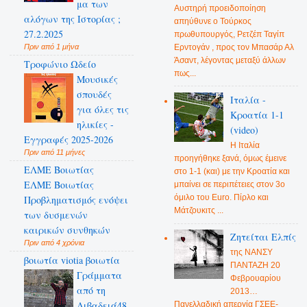
μα των
Αυστηρή προειδοποίηση
αλόγων της Ιστορίας ;
απηύθυνε ο Τούρκος
27.2.2025
πρωθυπουργός, Ρετζέπ Ταγίπ
Ερντογάν , προς τον Μπασάρ Αλ
Πριν από 1 μήνα
Άσαντ, λέγοντας μεταξύ άλλων
Τροφώνιο Ωδείο
πως...
Mουσικές
σπουδές
Ιταλία -
για όλες τις
Κροατία 1-1
ηλικίες -
(video)
Εγγραφές 2025-2026
Η Ιταλία
Πριν από 11 μήνες
προηγήθηκε ξανά, όμως έμεινε
ΕΛΜΕ Βοιωτίας
στο 1-1 (και) με την Κροατία και
ΕΛΜΕ Βοιωτίας
μπαίνει σε περιπέτειες στον 3ο
όμιλο του Euro. Πίρλο και
Προβληματισμός ενόψει
Μάτζουκιτς ...
των δυσμενών
καιρικών συνθηκών
Ζητείται Ελπίς
Πριν από 4 χρόνια
της ΝΑΝΣΥ
βοιωτία viotia βοιωτία
ΠΑΝΤΑΖΗ 20
Γράμματα
Φεβρουαρίου
από τη
2013…
Λιβαδειά48
Πανελλαδική απεργία ΓΣΕΕ-