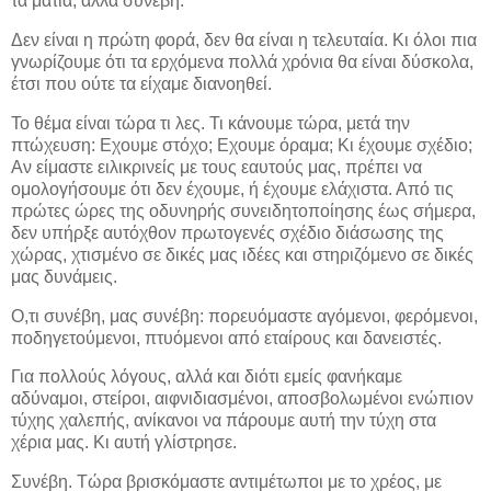
τα μάτια, αλλά συνέβη.
Δεν είναι η πρώτη φορά, δεν θα είναι η τελευταία. Κι όλοι πια
γνωρίζουμε ότι τα ερχόμενα πολλά χρόνια θα είναι δύσκολα,
έτσι που ούτε τα είχαμε διανοηθεί.
Το θέμα είναι τώρα τι λες. Τι κάνουμε τώρα, μετά την
πτώχευση: Εχουμε στόχο; Εχουμε όραμα; Κι έχουμε σχέδιο;
Αν είμαστε ειλικρινείς με τους εαυτούς μας, πρέπει να
ομολογήσουμε ότι δεν έχουμε, ή έχουμε ελάχιστα. Από τις
πρώτες ώρες της οδυνηρής συνειδητοποίησης έως σήμερα,
δεν υπήρξε αυτόχθον πρωτογενές σχέδιο διάσωσης της
χώρας, χτισμένο σε δικές μας ιδέες και στηριζόμενο σε δικές
μας δυνάμεις.
Ο,τι συνέβη, μας συνέβη: πορευόμαστε αγόμενοι, φερόμενοι,
ποδηγετούμενοι, πτυόμενοι από εταίρους και δανειστές.
Για πολλούς λόγους, αλλά και διότι εμείς φανήκαμε
αδύναμοι, στείροι, αιφνιδιασμένοι, αποσβολωμένοι ενώπιον
τύχης χαλεπής, ανίκανοι να πάρουμε αυτή την τύχη στα
χέρια μας. Κι αυτή γλίστρησε.
Συνέβη. Tώρα βρισκόμαστε αντιμέτωποι με το χρέος, με