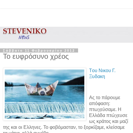
Σάββατο 11 Φεβρουαρίου 2012
Το ευφρόσυνο χρέος
Τoυ Νικου Γ.
Ξυδακη
Ας το πάρουμε
απόφαση:
πτωχεύσαμε. Η
Ελλάδα πτώχευσε
ως κράτος και μαζί
της και οι Ελληνες. Το φοβόμασταν, το ξορκίζαμε, κλείσαμε