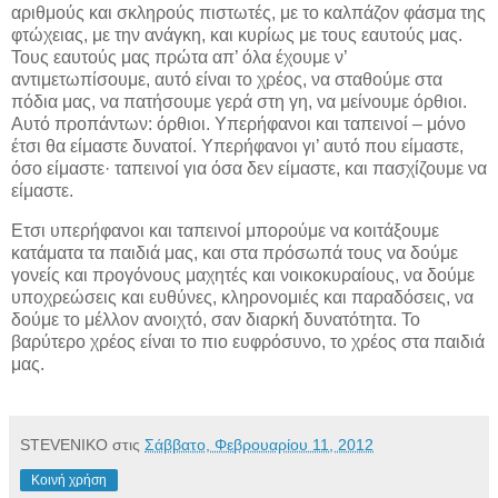
αριθμούς και σκληρούς πιστωτές, με το καλπάζον φάσμα της
φτώχειας, με την ανάγκη, και κυρίως με τους εαυτούς μας.
Τους εαυτούς μας πρώτα απ’ όλα έχουμε ν’
αντιμετωπίσουμε, αυτό είναι το χρέος, να σταθούμε στα
πόδια μας, να πατήσουμε γερά στη γη, να μείνουμε όρθιοι.
Αυτό προπάντων: όρθιοι. Υπερήφανοι και ταπεινοί – μόνο
έτσι θα είμαστε δυνατοί. Υπερήφανοι γι’ αυτό που είμαστε,
όσο είμαστε· ταπεινοί για όσα δεν είμαστε, και πασχίζουμε να
είμαστε.
Ετσι υπερήφανοι και ταπεινοί μπορούμε να κοιτάξουμε
κατάματα τα παιδιά μας, και στα πρόσωπά τους να δούμε
γονείς και προγόνους μαχητές και νοικοκυραίους, να δούμε
υποχρεώσεις και ευθύνες, κληρονομιές και παραδόσεις, να
δούμε το μέλλον ανοιχτό, σαν διαρκή δυνατότητα. Το
βαρύτερο χρέος είναι το πιο ευφρόσυνο, το χρέος στα παιδιά
μας.
STEVENIKO
στις
Σάββατο, Φεβρουαρίου 11, 2012
Κοινή χρήση