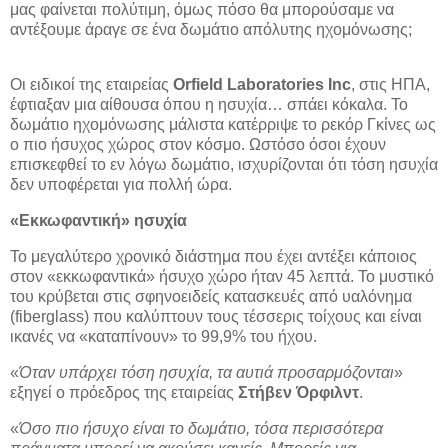
μας φαίνεται πολύτιμη, όμως πόσο θα μπορούσαμε να
αντέξουμε άραγε σε ένα δωμάτιο απόλυτης ηχομόνωσης;
Οι ειδικοί της εταιρείας
Orfield
Laboratories
Inc
, στις ΗΠΑ,
έφτιαξαν μια αίθουσα όπου η ησυχία… σπάει κόκαλα. Το
δωμάτιο ηχομόνωσης μάλιστα κατέρριψε το ρεκόρ Γκίνες ως
ο πιο ήσυχος χώρος στον κόσμο. Ωστόσο όσοι έχουν
επισκεφθεί το εν λόγω δωμάτιο, ισχυρίζονται ότι τόση ησυχία
δεν υποφέρεται για πολλή ώρα.
«Εκκωφαντική» ησυχία
Το μεγαλύτερο χρονικό διάστημα που έχει αντέξει κάποιος
στον «εκκωφαντικά» ήσυχο χώρο ήταν 45 λεπτά. Το μυστικό
του κρύβεται στις σφηνοειδείς κατασκευές από υαλόνημα
(fiberglass) που καλύπτουν τους τέσσερις τοίχους και είναι
ικανές να «καταπίνουν» το 99,9% του ήχου.
«
Όταν υπάρχει τόση ησυχία, τα αυτιά προσαρμόζονται
»
εξηγεί ο πρόεδρος της εταιρείας
Στήβεν Όρφιλντ
.
«
Όσο πιο ήσυχο είναι το δωμάτιο, τόσα περισσότερα