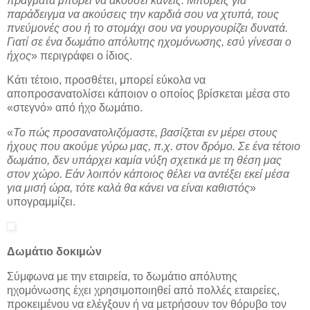
πράγματα μπορεί να ακούσει κανείς. Μπορείς για
παράδειγμα να ακούσεις την καρδιά σου να χτυπά, τους
πνεύμονές σου ή το στομάχι σου να γουργουρίζει δυνατά.
Γιατί σε ένα δωμάτιο απόλυτης ηχομόνωσης, εσύ γίνεσαι ο
ήχος
» περιγράφει ο ίδιος.
Κάτι τέτοιο, προσθέτει, μπορεί εύκολα να
αποπροσανατολίσει κάποιον ο οποίος βρίσκεται μέσα στο
«στεγνό» από ήχο δωμάτιο.
«
Το πώς προσανατολιζόμαστε, βασίζεται εν μέρει στους
ήχους που ακούμε γύρω μας, π.χ. στον δρόμο. Σε ένα τέτοιο
δωμάτιο, δεν υπάρχει καμία νύξη σχετικά με τη θέση μας
στον χώρο. Εάν λοιπόν κάποιος θέλει να αντέξει εκεί μέσα
για μισή ώρα, τότε καλά θα κάνει να είναι καθιστός
»
υπογραμμίζει.
Δωμάτιο δοκιμών
Σύμφωνα με την εταιρεία, το δωμάτιο απόλυτης
ηχομόνωσης έχει χρησιμοποιηθεί από πολλές εταιρείες,
προκειμένου να ελέγξουν ή να μετρήσουν τον θόρυβο τον