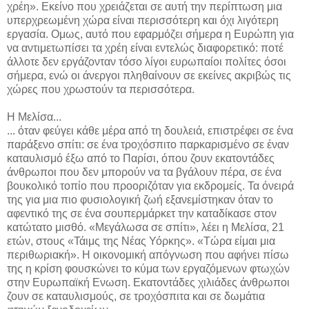
χρέη». Εκείνο που χρειάζεται σε αυτή την περίπτωση μια
υπερχρεωμένη χώρα είναι περισσότερη και όχι λιγότερη
εργασία. Ομως, αυτό που εφαρμόζει σήμερα η Ευρώπη για
να αντιμετωπίσει τα χρέη είναι εντελώς διαφορετικό: ποτέ
άλλοτε δεν εργάζονταν τόσο λίγοι ευρωπαίοι πολίτες όσοι
σήμερα, ενώ οι άνεργοι πληθαίνουν σε εκείνες ακριβώς τις
χώρες που χρωστούν τα περισσότερα.
Η Μελίσα...
... όταν φεύγει κάθε μέρα από τη δουλειά, επιστρέφει σε ένα
παράξενο σπίτι: σε ένα τροχόσπιτο παρκαρισμένο σε έναν
καταυλισμό έξω από το Παρίσι, όπου ζουν εκατοντάδες
άνθρωποι που δεν μπορούν να τα βγάλουν πέρα, σε ένα
βουκολικό τοπίο που προοριζόταν για εκδρομείς. Τα όνειρά
της για μια πιο φυσιολογική ζωή εξανεμίστηκαν όταν το
αφεντικό της σε ένα σουπερμάρκετ την καταδίκασε στον
κατώτατο μισθό. «Μεγάλωσα σε σπίτι», λέει η Μελίσα, 21
ετών, στους «Τάιμς της Νέας Υόρκης». «Τώρα είμαι μια
περιθωριακή». Η οικονομική απόγνωση που αφήνει πίσω
της η κρίση φουσκώνει το κύμα των εργαζόμενων φτωχών
στην Ευρωπαϊκή Ενωση. Εκατοντάδες χιλιάδες άνθρωποι
ζουν σε καταυλισμούς, σε τροχόσπιτα και σε δωμάτια