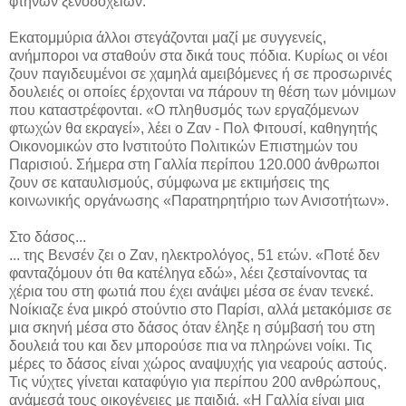
φτηνών ξενοδοχείων.
Εκατομμύρια άλλοι στεγάζονται μαζί με συγγενείς,
ανήμποροι να σταθούν στα δικά τους πόδια. Κυρίως οι νέοι
ζουν παγιδευμένοι σε χαμηλά αμειβόμενες ή σε προσωρινές
δουλειές οι οποίες έρχονται να πάρουν τη θέση των μόνιμων
που καταστρέφονται. «Ο πληθυσμός των εργαζόμενων
φτωχών θα εκραγεί», λέει ο Ζαν - Πολ Φιτουσί, καθηγητής
Οικονομικών στο Ινστιτούτο Πολιτικών Επιστημών του
Παρισιού. Σήμερα στη Γαλλία περίπου 120.000 άνθρωποι
ζουν σε καταυλισμούς, σύμφωνα με εκτιμήσεις της
κοινωνικής οργάνωσης «Παρατηρητήριο των Ανισοτήτων».
Στο δάσος...
... της Βενσέν ζει ο Ζαν, ηλεκτρολόγος, 51 ετών. «Ποτέ δεν
φανταζόμουν ότι θα κατέληγα εδώ», λέει ζεσταίνοντας τα
χέρια του στη φωτιά που έχει ανάψει μέσα σε έναν τενεκέ.
Νοίκιαζε ένα μικρό στούντιο στο Παρίσι, αλλά μετακόμισε σε
μια σκηνή μέσα στο δάσος όταν έληξε η σύμβασή του στη
δουλειά του και δεν μπορούσε πια να πληρώνει νοίκι. Τις
μέρες το δάσος είναι χώρος αναψυχής για νεαρούς αστούς.
Τις νύχτες γίνεται καταφύγιο για περίπου 200 ανθρώπους,
ανάμεσά τους οικογένειες με παιδιά. «Η Γαλλία είναι μια