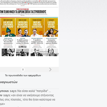
Τα
πρωτοσέλιδα
των
εφημερίδων
αναγνωστών
says:
ymous
Να είσαι καλά "πατρίδα" ...
says:
υν
«αν είναι να νικήσουμε στήνοντας
λες στις πλατείες, τότε θα ήταν καλύτερα να
υμε»