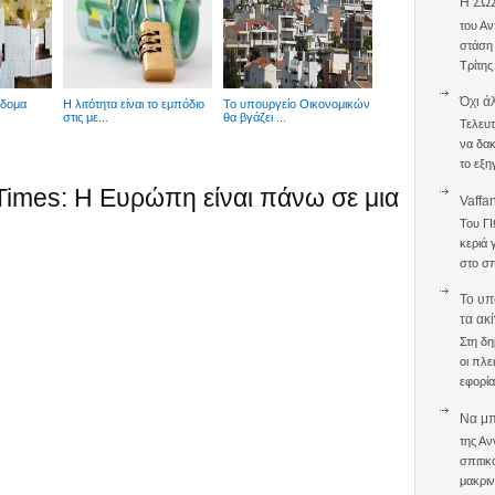
Η ΣΩ
του Αν
στάση
Τρίτης
Όχι ά
ίδομα
Η λιτότητα είναι το εμπόδιο
To υπουργείο Οικονομικών
στις με...
θα βγάζει ...
Τελευτ
να δακ
το εξη
l Times: Η Ευρώπη είναι πάνω σε μια
Vaffa
Του Γ
κεριά 
στο σπ
To υπ
τα ακ
Στη δη
οι πλε
εφορία
Να μπο
της Αν
σπιτικ
μακριν