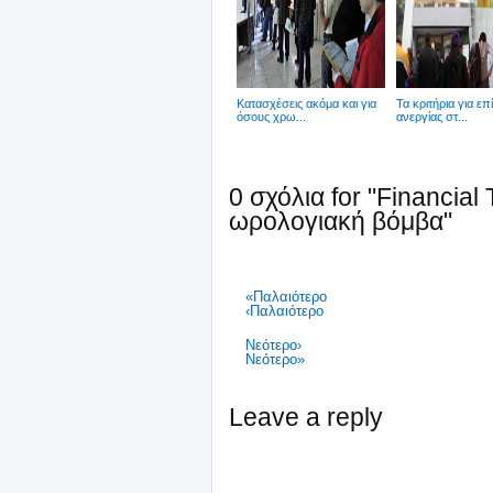
Κατασχέσεις ακόμα και για
Τα κριτήρια για επ
όσους χρω...
ανεργίας στ...
0 σχόλια for "Financia
ωρολογιακή βόμβα"
«Παλαιότερο
‹Παλαιότερο
Νεότερο›
Νεότερο»
Leave a reply