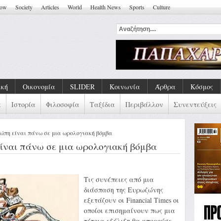
how
Society
Articles
World
Health News
Sports
Culture
ική
Οικονομία
SLIDER
Κοινωνία
Άρθρα
Κόσμος
α
Ιστορία
Φιλοσοφία
Ταξίδια
Περιβάλλον
Συνεντεύξεις
υρώπη είναι πάνω σε μια ωρολογιακή βόμβα
 είναι πάνω σε μια ωρολογιακή βόμβα
Τις συνέπειες από μια
διάσπαση της Ευρωζώνης
εξετάζουν οι Financial Times οι
οποίοι επισημαίνουν πως μια
τέτοια εξέλιξη θα μπορούσε