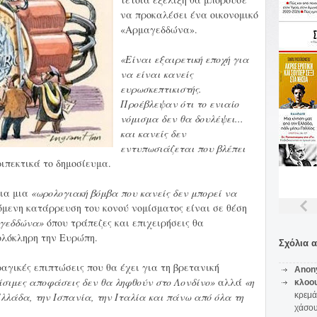
να προκαλέσει ένα οικονομικό
«Αρμαγεδδώνα».
«Είναι εξαιρετική εποχή για
να είναι κανείς
ευρωσκεπτικιστής.
Προέβλεψαν ότι το ενιαίο
νόμισμα δεν θα δουλέψει...
και κανείς δεν
εντυπωσιάζεται που βλέπει
ιπεκτικά το δημοσίευμα.
για μια
«ωρολογιακή βόμβα που κανείς δεν μπορεί να
όμενη κατάρρευση του κονού νομίσματος είναι σε θέση
αγεδδώνα»
όπου τράπεζες και επιχειρήσεις θα
ολόκληρη την Ευρώπη.
Σχόλια 
ραγικές επιπτώσεις που θα έχει για τη βρετανική
Anon
ρίσιμες αποφάσεις δεν θα ληφθούν στο Λονδίνο»
αλλά
«η
κλοο
Ελλάδα, την Ισπανία, την Ιταλία και πάνω από όλα τη
κρεμά
χάσο