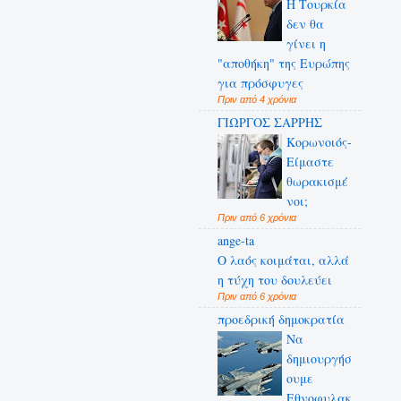
Η Τουρκία
δεν θα
γίνει η
"αποθήκη" της Ευρώπης
για πρόσφυγες
Πριν από 4 χρόνια
ΓΙΩΡΓΟΣ ΣΑΡΡΗΣ
Κορωνοιός-
Είμαστε
θωρακισμέ
νοι;
Πριν από 6 χρόνια
ange-ta
Ο λαός κοιμάται, αλλά
η τύχη του δουλεύει
Πριν από 6 χρόνια
προεδρική δημοκρατία
Να
δημιουργήσ
ουμε
Εθνοφυλακ