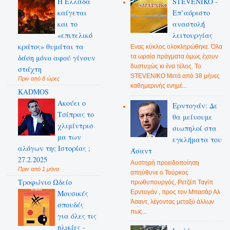
Η Ελλάδα
STEVENIKO -
καίγεται
Επ’αόριστο
και το
αναστολή
«επιτελικό
λειτουργίας
κράτος» θυμάται τα
Ενας κύκλος ολοκληρώθηκε. Όλα
δάση μόνο αφού γίνουν
τα ωραία πράγματα όμως έχουν
δυστυχώς κι ένα τέλος. Το
στάχτη
STEVENIKO Μετά από 38 μήνες
Πριν από 8 ώρες
καθημερινής ενημέ...
KADMOS
Ακούει ο
Ερντογάν: Δε
Τσίπρας το
θα μείνουμε
χλιμίντρισ
σιωπηλοί στα
μα των
εγκλήματα του
αλόγων της Ιστορίας ;
Άσαντ
27.2.2025
Αυστηρή προειδοποίηση
Πριν από 1 μήνα
απηύθυνε ο Τούρκος
Τροφώνιο Ωδείο
πρωθυπουργός, Ρετζέπ Ταγίπ
Ερντογάν , προς τον Μπασάρ Αλ
Mουσικές
Άσαντ, λέγοντας μεταξύ άλλων
σπουδές
πως...
για όλες τις
ηλικίες -