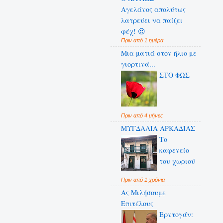
Αγελάνος απολύτως
λατρεύει να παίζει
φέχ! 😍
Πριν από 1 ημέρα
Μια ματιά στον ήλιο με
γιορτινά...
ΣΤΟ ΦΩΣ
Πριν από 4 μήνες
ΜΥΓΔΑΛΙΑ ΑΡΚΑΔΙΑΣ
Το
καφενείο
του χωριού
Πριν από 1 χρόνια
Ας Μιλήσουμε
Επιτέλους
Ερντογάν: