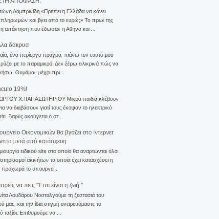
ΣΤΗ ΑΠΟΦΑΣΗ.
τώνη Λαμπρινίδη «Πρέπει η Ελλάδα να κάνει
 πληρωμών και βγει από το ευρώ;» Το πρωί της
 η απάντηση που έδωσαν η Αθήνα και ...
λλα δάκρυα
αία, ένα περίεργο πράγμα, πιάνω τον εαυτό μου
ρύζει με το παραμικρό. Δεν ξέρω ειλικρινά πώς να
γήσω. Θυμάμαι, μέχρι πρι...
nculo 19%!
ΙΩΡΓΟΥ Χ.ΠΑΠΑΣΩΤΗΡΙΟΥ Μικρά παιδιά κλέβουν
για να διαβάσουν γιατί τους έκοψαν το ηλεκτρικό
ίτι. Βαρύς ακούγεται ο στ...
ουργείο Οικονομικών θα βγάζει στο ίντερνετ
ίνητα μετά από κατάσχεση
μιουργία ειδικού site στο οποίο θα αναρτώνται όλοι
ιστηριασμοί ακινήτων τα οποία έχει κατασχέσει η
 προχωρά το υπουργεί...
ρείς να πεις ''Έτσι είναι η ζωή ''
νίτα Λουδάρου Νοσταλγούμε τη ζεστασιά του
ού μας, και την ίδια στιγμή ονειρευόμαστε το
ό ταξίδι. Επιθυμούμε να ...