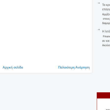
Τα κρ
επαγγ
Αρχίζε
στους 
διαμορ
Η λιτ
Finan
αν και
Ακούστ
Αρχική σελίδα
Παλαιότερη Ανάρτηση