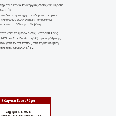
ιτήρια για επίδομα ανεργίας στους ελεύθερους
ελματίες
ι τον Μάρτιο η χορήγηση επιδόματος ανεργίας
ελεύθερους επαγγελματίες , το οποίο θα
φώνεται στα 360 ευρώ. Με βάση ...
ότητα είναι το εμπόδιο στις μεταρρυθμίσεις
cial Times Στην Ευρώπη η λέξη «μεταρρύθμιση»,
 ακούγεται πλέον παντού, είναι παραπλανητική .
ηκε στην προεκλογική ε...