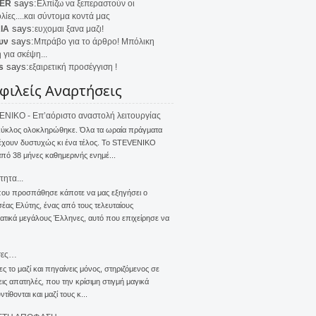
says:
ER
Ελπίζω να ξεπεραστούν οι
λίες....και σύντομα κοντά μας
says:
IA
ευχομαι ξανα μαζι!
says:
υν
Μπράβο για το άρθρο! Μπόλικη
 για σκέψη...
says:
s
εξαιρετική προσέγγιση !
φιλείς Αναρτήσεις
NIKO - Επ’αόριστο αναστολή λειτουργίας
κύκλος ολοκληρώθηκε. Όλα τα ωραία πράγματα
έχουν δυστυχώς κι ένα τέλος. Το STEVENIKO
πό 38 μήνες καθημερινής ενημέ...
τητα...
που προσπάθησε κάποτε να μας εξηγήσει ο
ας Ελύτης, ένας από τους τελευταίους
τικά μεγάλους Έλληνες, αυτό που επιχείρησε να
σες…
ς το μαζί και πηγαίνεις μόνος, στηριζόμενος σε
ις απατηλές, που την κρίσιμη στιγμή μαγικά
τίθονται και μαζί τους κ...