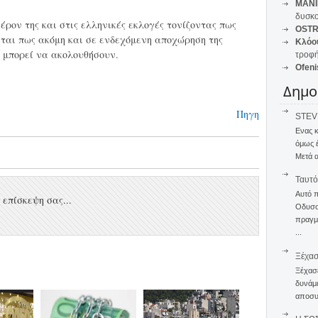
MANI
δυσκο
ρον της και στις ελληνικές εκλογές τονίζοντας πως
OSTR
ται πως ακόμη και σε ενδεχόμενη αποχώρηση της
Κλόο
 μπορεί να ακολουθήσουν.
τροφή
Ofeni
Δημο
Πηγη
STEVE
Ενας 
όμως 
Μετά α
Ταυτό
Αυτό 
επίσκεψη σας...
Οδυσσέ
πραγμα
...
Ξέχα
Ξέχασε
δυνάμε
αποσυν