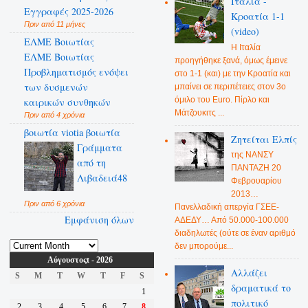
Ιταλία -
Εγγραφές 2025-2026
Κροατία 1-1
Πριν από 11 μήνες
(video)
ΕΛΜΕ Βοιωτίας
Η Ιταλία
ΕΛΜΕ Βοιωτίας
προηγήθηκε ξανά, όμως έμεινε
Προβληματισμός ενόψει
στο 1-1 (και) με την Κροατία και
των δυσμενών
μπαίνει σε περιπέτειες στον 3ο
όμιλο του Euro. Πίρλο και
καιρικών συνθηκών
Μάτζουκιτς ...
Πριν από 4 χρόνια
βοιωτία viotia βοιωτία
Ζητείται Ελπίς
Γράμματα
της ΝΑΝΣΥ
από τη
ΠΑΝΤΑΖΗ 20
Λιβαδειά48
Φεβρουαρίου
2013…
Πριν από 6 χρόνια
Πανελλαδική απεργία ΓΣΕΕ-
Εμφάνιση όλων
ΑΔΕΔΥ… Από 50.000-100.000
διαδηλωτές (ούτε σε έναν αριθμό
δεν μπορούμε...
Αύγουστοςt - 2026
Αλλάζει
S
M
T
W
T
F
S
δραματικά το
1
πολιτικό
2
3
4
5
6
7
8