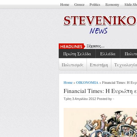
Home
Greece
Politics
Economy
Slide.S
Ξέχασες…
Πρώτη Σελίδα
Ελλάδα
Πολιτ
Πολιτισμός
Επιστήμη
Τεχνολογί
Home
»
ΟΙΚΟΝΟΜΙΑ
» Financial Times: Η Ε
Financial Times: Η Ευρώπη
Τρίτη 3 Απριλίου 2012 Posted by -