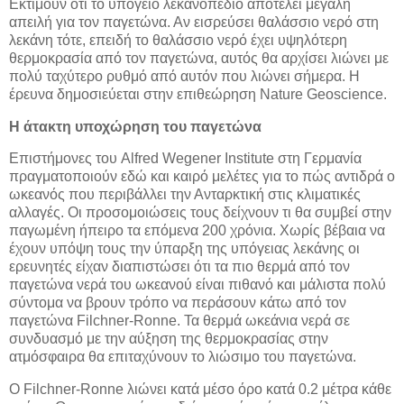
Εκτιμούν ότι το υπόγειο λεκανοπέδιο αποτελεί μεγάλη
απειλή για τον παγετώνα. Αν εισρεύσει θαλάσσιο νερό στη
λεκάνη τότε, επειδή το θαλάσσιο νερό έχει υψηλότερη
θερμοκρασία από τον παγετώνα, αυτός θα αρχίσει λιώνει με
πολύ ταχύτερο ρυθμό από αυτόν που λιώνει σήμερα. Η
έρευνα δημοσιεύεται στην επιθεώρηση Nature Geoscience.
Η άτακτη υποχώρηση του παγετώνα
Επιστήμονες του Alfred Wegener Institute στη Γερμανία
πραγματοποιούν εδώ και καιρό μελέτες για το πώς αντιδρά ο
ωκεανός που περιβάλλει την Ανταρκτική στις κλιματικές
αλλαγές. Οι προσομοιώσεις τους δείχνουν τι θα συμβεί στην
παγωμένη ήπειρο τα επόμενα 200 χρόνια. Χωρίς βέβαια να
έχουν υπόψη τους την ύπαρξη της υπόγειας λεκάνης οι
ερευνητές είχαν διαπιστώσει ότι τα πιο θερμά από τον
παγετώνα νερά του ωκεανού είναι πιθανό και μάλιστα πολύ
σύντομα να βρουν τρόπο να περάσουν κάτω από τον
παγετώνα Filchner-Ronne. Τα θερμά ωκεάνια νερά σε
συνδυασμό με την αύξηση της θερμοκρασίας στην
ατμόσφαιρα θα επιταχύνουν το λιώσιμο του παγετώνα.
Ο Filchner-Ronne λιώνει κατά μέσο όρο κατά 0.2 μέτρα κάθε