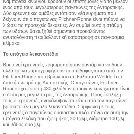
Καμπανάκι κινδύνου κρούουν οι επιστήμονες για το μέλλον
ενός από τους μεγαλύτερους παγετώνες της Ανταρκτικής.
Δύο ερευνητικές ομάδες εντόπισαν νέα ευρήματα που
δείχνουν ότι ο παγετώνας Filchner-Ronne είναι πιθανό να
λιώσει τις προσεχείς δεκαετίες. Αν συμβεί αυτό η στάθμη
των υδάτων θα αυξηθεί σημαντικά προκαλώντας
ανυπολόγιστη περιβαλλοντική καταστροφή σε παγκόσμια
κλίμακα.
Το υπόγειο λεκανοπέδιο
Βρετανοί ερευνητές χρησιμοποίησαν ραντάρ για να δουν
αλλά και να χαρτογραφήσουν το υπέδαφος κάτω από τον
Filchner-Ronne που βρίσκεται στη θάλασσα Weddell στη
δυτική πλευρά της Ανταρκτικής. Ο παγετώνας Filchner-
Ronne έχει έκταση 430 χιλιάδων τετραγωνικών χλμ και είναι
ο δεύτερος μεγαλύτερος της Ανταρκτικής. Προς έκπληξή
τους οι ερευνητές ανακάλυψαν ότι κάτω από τον παγετώνα
βρίσκεται ένα μεγάλο λεκανοπέδιο. Σύμφωνα με τους
ερευνητές ο παγετώνας ουσιαστικά πλέει πάνω σε αυτή την
υπόγεια λεκάνη που έχει μήκος 200 χλμ, διάμετρο 100 χλμ
και βάθος δύο χλμ.