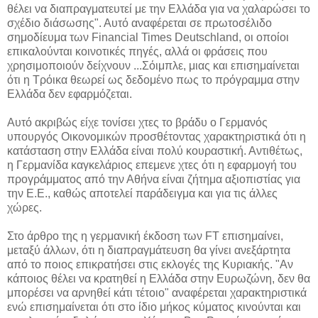
θέλει να διαπραγματευτεί με την Ελλάδα για να χαλαρώσει το
σχέδιο διάσωσης". Αυτό αναφέρεται σε πρωτοσέλιδο
σημοδίευμα των Financial Times Deutschland, οι οποίοι
επικαλούνται κοινοτικές πηγές, αλλά οι φράσεις που
χρησιμοποιούν δείχνουν ...Σόιμπλε, μιας και επισημαίνεται
ότι η Τρόικα θεωρεί ως δεδομένο πως το πρόγραμμα στην
Ελλάδα δεν εφαρμόζεται.
Αυτό ακριβώς είχε τονίσει χτες το βράδυ ο Γερμανός
υπουργός Οικονομικών προσθέτοντας χαρακτηριστικά ότι η
κατάσταση στην Ελλάδα είναι πολύ κουραστική. Αντιθέτως,
η Γερμανίδα καγκελάριος επεμενε χτες ότι η εφαρμογή του
προγράμματος από την Αθήνα είναι ζήτημα αξιοπιστίας για
την Ε.Ε., καθώς αποτελεί παράδειγμα και για τις άλλες
χώρες.
Στο άρθρο της η γερμανική έκδοση των FT επισημαίνει,
μεταξύ άλλων, ότι η διαπραγμάτευση θα γίνει ανεξάρτητα
από το ποιος επικρατήσει στις εκλογές της Κυριακής. "Αν
κάποιος θέλει να κρατηθεί η Ελλάδα στην Ευρωζώνη, δεν θα
μπορέσει να αρνηθεί κάτι τέτοιο" αναφέρεται χαρακτηριστικά
ενώ επισημαίνεται ότι στο ίδιο μήκος κύματος κινούνται και