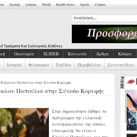
how
Society
Articles
World
Health News
Sports
Culture
να
ική
Οικονομία
SLIDER
Κοινωνία
Άρθρα
Κόσμος
α
Ιστορία
Φιλοσοφία
Ταξίδια
Περιβάλλον
Συνεντεύξεις
υ Κάρολου Παπούλια στην Σύνοδο Κορυφής
ρολου Παπούλια στην Σύνοδο Κορυφής
Στην δημοσιότητα δόθηκε το
πρόγραμμα της ελληνικής
αντιπροσωπείας της οποίας
επικεφαλής θα είναι ο
Κάρολος Παπούλιας, για την