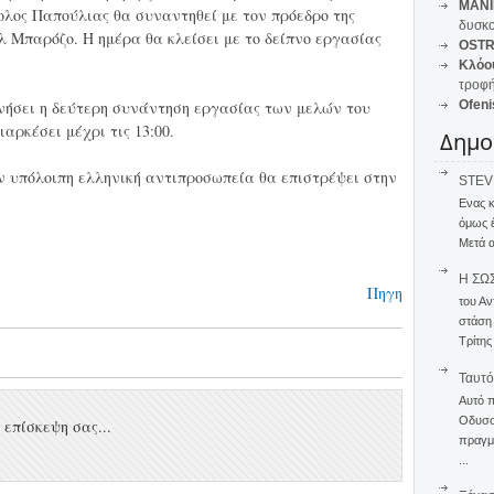
MANI
λος Παπούλιας θα συναντηθεί με τον πρόεδρο της
δυσκο
 Μπαρόζο. Η ημέρα θα κλείσει με το δείπνο εργασίας
OSTR
Κλόο
τροφή
ινήσει η δεύτερη συνάντηση εργασίας των μελών του
Ofeni
αρκέσει μέχρι τις 13:00.
Δημο
ν υπόλοιπη ελληνική αντιπροσωπεία θα επιστρέψει στην
STEVE
Ενας 
όμως 
Μετά α
Η ΣΩ
Πηγη
του Αν
στάση
Τρίτης
Ταυτό
Αυτό 
Οδυσσέ
επίσκεψη σας...
πραγμα
...