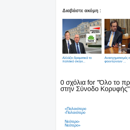
Διαβάστε ακόμη :
Αλλάζει δραματικά το
Ανασχηματισμός ε
πολιτικό σκηνι...
φουντώνουν ...
0 σχόλια for "Όλο το 
στην Σύνοδο Κορυφής"
«Παλαιότερο
‹Παλαιότερο
Νεότερο›
Νεότερο»