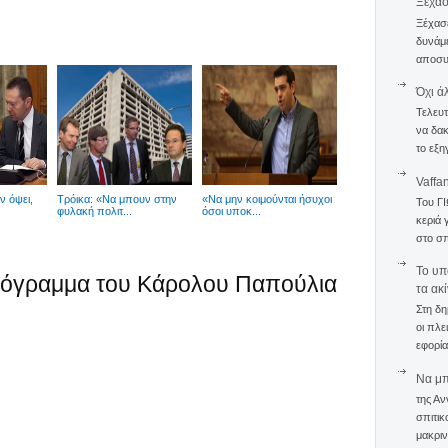
Ξέχα
Ξέχασε
δυνάμε
αποσυν
Όχι ά
Τελευτ
να δακ
το εξη
Vaffa
ν όψει,
Tρόικα: «Να μπουν στην
«Να μην κοιμούνται ήσυχοι
Του Γ
φυλακή πολιτ...
όσοι υποκ...
κεριά 
στο σπ
To υπ
πρόγραμμα του Κάρολου Παπούλια
τα ακ
Στη δη
οι πλε
εφορία
Να μπο
της Αν
σπιτικ
μακριν