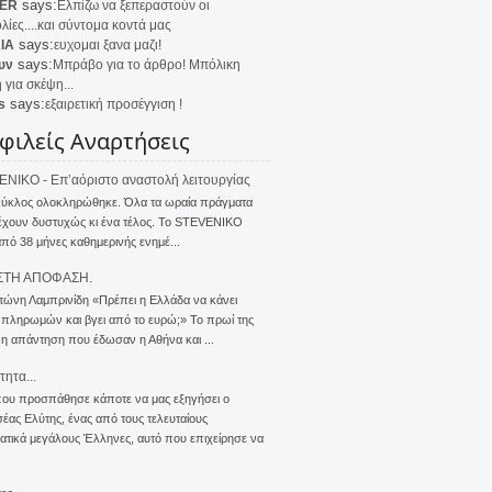
says:
ER
Ελπίζω να ξεπεραστούν οι
λίες....και σύντομα κοντά μας
says:
IA
ευχομαι ξανα μαζι!
says:
υν
Μπράβο για το άρθρο! Μπόλικη
 για σκέψη...
says:
s
εξαιρετική προσέγγιση !
φιλείς Αναρτήσεις
NIKO - Επ’αόριστο αναστολή λειτουργίας
κύκλος ολοκληρώθηκε. Όλα τα ωραία πράγματα
έχουν δυστυχώς κι ένα τέλος. Το STEVENIKO
πό 38 μήνες καθημερινής ενημέ...
ΣΤΗ ΑΠΟΦΑΣΗ.
τώνη Λαμπρινίδη «Πρέπει η Ελλάδα να κάνει
 πληρωμών και βγει από το ευρώ;» Το πρωί της
 η απάντηση που έδωσαν η Αθήνα και ...
τητα...
που προσπάθησε κάποτε να μας εξηγήσει ο
ας Ελύτης, ένας από τους τελευταίους
τικά μεγάλους Έλληνες, αυτό που επιχείρησε να