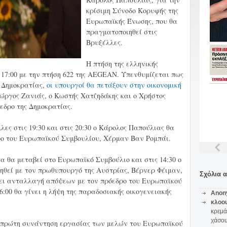
κρίσιμη Σύνοδο Κορυφής της
Ευρωπαϊκής Ένωσης, που θα
πραγματοποιηθεί στις
Βρυξέλλες.
Η πτήση της ελληνικής
17:00 με την πτήση 622 της AEGEAN. Υπενθυμίζεται πως
ς Δημοκρατίας,
οι υπουργοί θα πετάξουν στην οικονομική
ιώργος Ζανιάς, ο Κωστής Χατζηδάκης και ο Χρήστος
εδρο της Δημοκρατίας.
ες στις 19:30 και στις 20:30 ο Κάρολος Παπούλιας θα
ρο του Ευρωπαϊκού Συμβουλίου, Χέρμαν Βαν Ρομπάι.
α θα μεταβεί στο Ευρωπαϊκό Συμβούλιο και στις 14:30 ο
ηθεί με τον πρωθυπουργό της Αυστρίας, Βέρνερ Φέιμαν,
Σχόλια 
έχει ανταλλαγή απόψεων με τον πρόεδρο του Ευρωπαϊκού
6:00 θα γίνει η λήψη της παραδοσιακής οικογενειακής
Anon
κλοο
κρεμά
χάσο
ι η πρώτη συνάντηση εργασίας των μελών του Ευρωπαϊκού