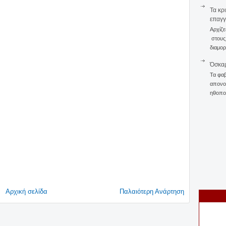
Τα κρ
επαγγ
Αρχίζε
στους 
διαμορ
Όσκαρ
Τα φαβ
απονομ
ηθοποι
Αρχική σελίδα
Παλαιότερη Ανάρτηση