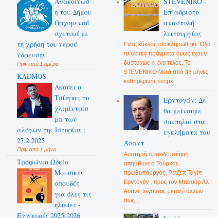
Ανακοίνωσ
STEVENIKO -
η του Δήμου
Επ’αόριστο
Ορχομενού
αναστολή
σχετικά με
λειτουργίας
τη χρήση του νερού
Ενας κύκλος ολοκληρώθηκε. Όλα
ύδρευσης
τα ωραία πράγματα όμως έχουν
δυστυχώς κι ένα τέλος. Το
Πριν από 1 ημέρα
STEVENIKO Μετά από 38 μήνες
KADMOS
καθημερινής ενημέ...
Ακούει ο
Τσίπρας το
Ερντογάν: Δε
χλιμίντρισ
θα μείνουμε
μα των
σιωπηλοί στα
αλόγων της Ιστορίας ;
εγκλήματα του
27.2.2025
Άσαντ
Πριν από 1 μήνα
Αυστηρή προειδοποίηση
Τροφώνιο Ωδείο
απηύθυνε ο Τούρκος
Mουσικές
πρωθυπουργός, Ρετζέπ Ταγίπ
Ερντογάν , προς τον Μπασάρ Αλ
σπουδές
Άσαντ, λέγοντας μεταξύ άλλων
για όλες τις
πως...
ηλικίες -
Εγγραφές 2025-2026