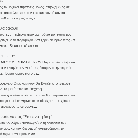
σες…
ς το μαζί και πηγαίνεις μόνος, στηριζόμενος σε
ις απατηλές, που την κρίσιμη στιγμή μαγικά
τίθονται και μαζί τους κ...
λλα δάκρυα
αία, ένα περίεργο πράγμα, πιάνω τον εαυτό μου
ρύζει με το παραμικρό. Δεν ξέρω ειλικρινά πώς να
γήσω. Θυμάμαι, μέχρι πρι...
nculo 19%!
ΙΩΡΓΟΥ Χ.ΠΑΠΑΣΩΤΗΡΙΟΥ Μικρά παιδιά κλέβουν
για να διαβάσουν γιατί τους έκοψαν το ηλεκτρικό
ίτι. Βαρύς ακούγεται ο στ...
ουργείο Οικονομικών θα βγάζει στο ίντερνετ
ίνητα μετά από κατάσχεση
μιουργία ειδικού site στο οποίο θα αναρτώνται όλοι
ιστηριασμοί ακινήτων τα οποία έχει κατασχέσει η
 προχωρά το υπουργεί...
ρείς να πεις ''Έτσι είναι η ζωή ''
νίτα Λουδάρου Νοσταλγούμε τη ζεστασιά του
ού μας, και την ίδια στιγμή ονειρευόμαστε το
ό ταξίδι. Επιθυμούμε να ...