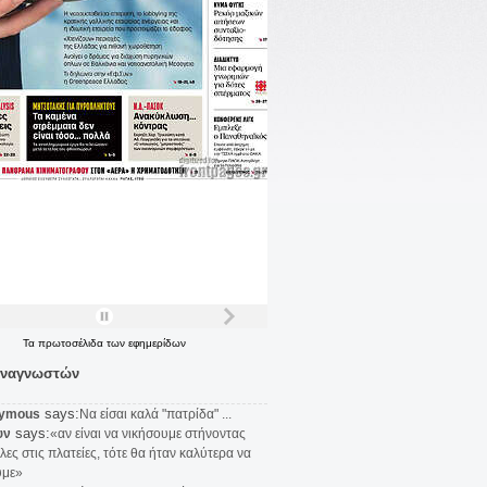
Τα
πρωτοσέλιδα
των
εφημερίδων
αναγνωστών
says:
ymous
Να είσαι καλά "πατρίδα" ...
says:
υν
«αν είναι να νικήσουμε στήνοντας
λες στις πλατείες, τότε θα ήταν καλύτερα να
υμε»