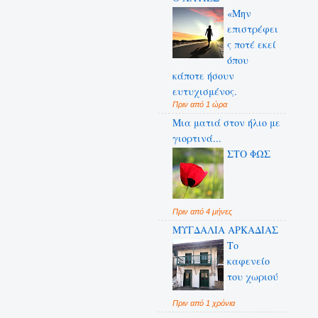
«Μην
επιστρέφει
ς ποτέ εκεί
όπου
κάποτε ήσουν
ευτυχισμένος.
Πριν από 1 ώρα
Μια ματιά στον ήλιο με
γιορτινά...
ΣΤΟ ΦΩΣ
Πριν από 4 μήνες
ΜΥΓΔΑΛΙΑ ΑΡΚΑΔΙΑΣ
Το
καφενείο
του χωριού
Πριν από 1 χρόνια