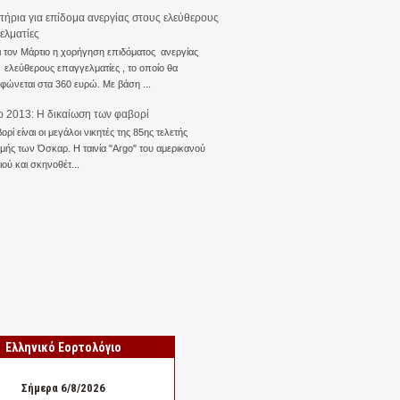
ιτήρια για επίδομα ανεργίας στους ελεύθερους
ελματίες
ι τον Μάρτιο η χορήγηση επιδόματος ανεργίας
ελεύθερους επαγγελματίες , το οποίο θα
φώνεται στα 360 ευρώ. Με βάση ...
 2013: Η δικαίωση των φαβορί
ορί είναι οι μεγάλοι νικητές της 85ης τελετής
ής των Όσκαρ. Η ταινία "Αrgo" του αμερικανού
ού και σκηνοθέτ...