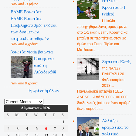
Ιταλία -
Πριν από 11 μήνες
Κροατία 1-1
ΕΛΜΕ Βοιωτίας
(video)
ΕΛΜΕ Βοιωτίας
Η Ιταλία
Προβληματισμός ενόψει
προηγήθηκε ξανά, όμως έμεινε
των δυσμενών
στο 1-1 (και) με την Κροατία και
καιρικών συνθηκών
μπαίνει σε περιπέτειες στον 3ο
όμιλο του Euro. Πίρλο και
Πριν από 4 χρόνια
Μάτζουκιτς ...
βοιωτία viotia βοιωτία
Γράμματα
Ζητείται Ελπίς
από τη
της ΝΑΝΣΥ
Λιβαδειά48
ΠΑΝΤΑΖΗ 20
Φεβρουαρίου
Πριν από 6 χρόνια
2013…
Εμφάνιση όλων
Πανελλαδική απεργία ΓΣΕΕ-
ΑΔΕΔΥ… Από 50.000-100.000
διαδηλωτές (ούτε σε έναν αριθμό
Αύγουστοςt - 2026
δεν μπορούμε...
S
M
T
W
T
F
S
Αλλάζει
1
δραματικά το
2
3
4
5
6
7
8
πολιτικό
9
10
11
12
13
14
15