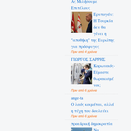
Ας Μιλήσουμε
Επιτέλους
Ερντογάν:
Η Τουρκία
δεν θα
γίνει η
"αποθήκη" της Ευρώπης
για πρόσφυγες
Πριν από 4 χρόνια
ΓΙΩΡΓΟΣ ΣΑΡΡΗΣ
Κορωνοιός-
Είμαστε
θωρακισμέ
νοι;
Πριν από 6 χρόνια
ange-ta
Ο λαός κοιμάται, αλλά
η τύχη του δουλεύει
Πριν από 6 χρόνια
προεδρική δημοκρατία
Να