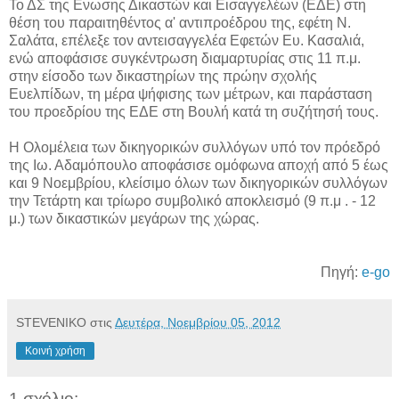
Το ΔΣ της Ενωσης Δικαστών και Εισαγγελέων (ΕΔΕ) στη
θέση του παραιτηθέντος α' αντιπροέδρου της, εφέτη Ν.
Σαλάτα, επέλεξε τον αντεισαγγελέα Εφετών Ευ. Κασαλιά,
ενώ αποφάσισε συγκέντρωση διαμαρτυρίας στις 11 π.μ.
στην είσοδο των δικαστηρίων της πρώην σχολής
Ευελπίδων, τη μέρα ψήφισης των μέτρων, και παράσταση
του προεδρίου της ΕΔΕ στη Βουλή κατά τη συζήτησή τους.
Η Ολομέλεια των δικηγορικών συλλόγων υπό τον πρόεδρό
της Ιω. Αδαμόπουλο αποφάσισε ομόφωνα αποχή από 5 έως
και 9 Νοεμβρίου, κλείσιμο όλων των δικηγορικών συλλόγων
την Τετάρτη και τρίωρο συμβολικό αποκλεισμό (9 π.μ . - 12
μ.) των δικαστικών μεγάρων της χώρας.
Πηγή:
e-go
STEVENIKO
στις
Δευτέρα, Νοεμβρίου 05, 2012
Κοινή χρήση
1 σχόλιο: