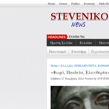
Home
Greece
Politics
Economy
Slide.S
Ελλάδα Της Κρίσης: Συλλογι
Πρώτη Σελίδα
Ελλάδα
Πολιτ
Πολιτισμός
Επιστήμη
Τεχνολογί
Home
»
ΕΛΛΑΔΑ
,
ΕΠΙΚΑΙΡΟΤΗΤΑ
,
ΚΟΙΝΩ
«Ψωμί, Παιδεία, Ελευθερία
Σάββατο 17 Νοεμβρίου 2012 Posted by STEVEN