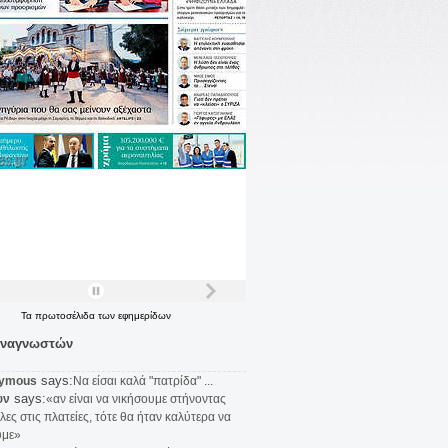
Τα
πρωτοσέλιδα
των
εφημερίδων
αναγνωστών
says:
ymous
Να είσαι καλά "πατρίδα" ...
says:
υν
«αν είναι να νικήσουμε στήνοντας
λες στις πλατείες, τότε θα ήταν καλύτερα να
υμε»