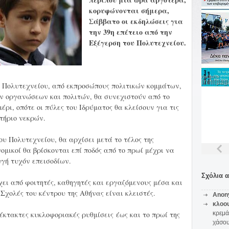
κορυφώνονται σήμερα,
Σάββατο οι εκδηλώσεις για
την 39η επέτειο από την
Εξέγερση του Πολυτεχνείου.
Πολυτεχνείου, από εκπροσώπους πολιτικών κομμάτων,
ν οργανώσεων και πολιτών, θα συνεχιστούν από το
έρι, οπότε οι πύλες του Ιδρύματος θα κλείσουν για τις
τήριο νεκρών.
ου Πολυτεχνείου, θα αρχίσει μετά το τέλος της
ομικοί θα βρίσκονται επί ποδός από το πρωί μέχρι να
υγή τυχόν επεισοδίων.
Σχόλια 
ει από φοιτητές, καθηγητές και εργαζόμενους μέσα και
 Σχολές του κέντρου της Αθήνας είναι κλειστές.
Anon
κλοο
κτακτες κυκλοφοριακές ρυθμίσεις έως και το πρωί της
κρεμά
χάσο