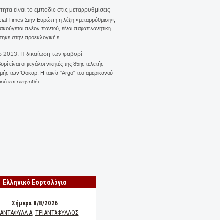
ότητα είναι το εμπόδιο στις μεταρρυθμίσεις
cial Times Στην Ευρώπη η λέξη «μεταρρύθμιση»,
 ακούγεται πλέον παντού, είναι παραπλανητική .
ηκε στην προεκλογική ε...
 2013: Η δικαίωση των φαβορί
ορί είναι οι μεγάλοι νικητές της 85ης τελετής
ής των Όσκαρ. Η ταινία "Αrgo" του αμερικανού
ού και σκηνοθέτ...