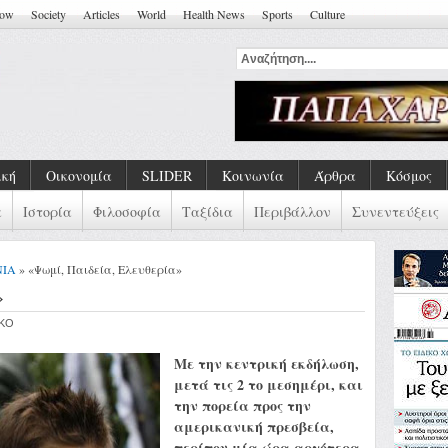
how
Society
Articles
World
Health News
Sports
Culture
κά Τραύματα Και Συλλογι
ική
Οικονομία
SLIDER
Κοινωνία
Άρθρα
Κόσμος
α
Ιστορία
Φιλοσοφία
Ταξίδια
Περιβάλλον
Συνεντεύξεις
ΝΙΑ
» «Ψωμί, Παιδεία, Ελευθερία»
»
IKO
Με την κεντρική εκδήλωση,
μετά τις 2 το μεσημέρι, και
την πορεία προς την
αμερικανική πρεσβεία,
περίπου μία ώρα αργότερα,