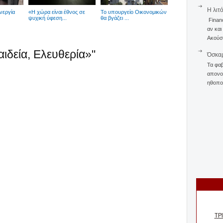
Η λιτ
νεργία
«Η χώρα είναι έθνος σε
To υπουργείο Οικονομικών
ψυχική ύφεση...
θα βγάζει ...
Finan
αν και
Ακούστ
αιδεία, Ελευθερία»"
Όσκαρ
Τα φαβ
απονομ
ηθοποι