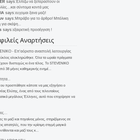
says:
ER
Ελπίζω να ξεπεραστούν οι
λίες....και σύντομα κοντά μας
says:
IA
ευχομαι ξανα μαζι!
says:
υν
Μπράβο για το άρθρο! Μπόλικη
 για σκέψη...
says:
s
εξαιρετική προσέγγιση !
φιλείς Αναρτήσεις
NIKO - Επ’αόριστο αναστολή λειτουργίας
κύκλος ολοκληρώθηκε. Όλα τα ωραία πράγματα
έχουν δυστυχώς κι ένα τέλος. Το STEVENIKO
πό 38 μήνες καθημερινής ενημέ...
τητα...
που προσπάθησε κάποτε να μας εξηγήσει ο
ας Ελύτης, ένας από τους τελευταίους
τικά μεγάλους Έλληνες, αυτό που επιχείρησε να
σες…
ς το μαζί και πηγαίνεις μόνος, στηριζόμενος σε
ις απατηλές, που την κρίσιμη στιγμή μαγικά
τίθονται και μαζί τους κ...