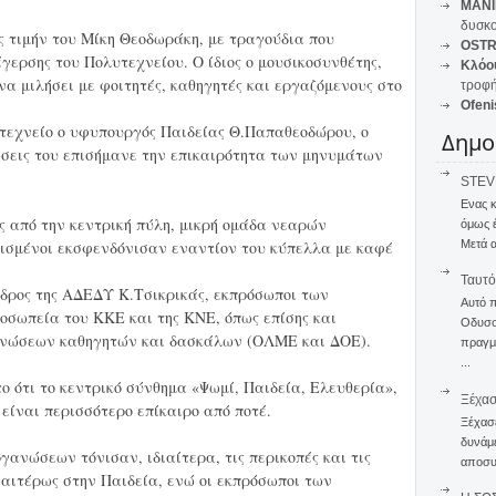
MANI
δυσκο
 τιμήν του Μίκη Θεοδωράκη, με τραγούδια που
OSTR
γερσης του Πολυτεχνείου. Ο ίδιος ο μουσικοσυνθέτης,
Κλόο
να μιλήσει με φοιτητές, καθηγητές και εργαζόμενους στο
τροφή
Ofeni
υτεχνείο ο υφυπουργός Παιδείας Θ.Παπαθεοδώρου, ο
Δημο
ώσεις του επισήμανε την επικαιρότητα των μηνυμάτων
STEVE
Ενας 
 από την κεντρική πύλη, μικρή ομάδα νεαρών
όμως 
Μετά α
ρισμένοι εκσφενδόνισαν εναντίον του κύπελλα με καφέ
Ταυτό
εδρος της ΑΔΕΔΥ Κ.Τσικρικάς, εκπρόσωποι των
Αυτό 
σωπεία του ΚΚΕ και της ΚΝΕ, όπως επίσης και
Οδυσσέ
ανώσεων καθηγητών και δασκάλων (ΟΛΜΕ και ΔΟΕ).
πραγμα
...
ο ότι το κεντρικό σύνθημα «Ψωμί, Παιδεία, Ελευθερία»,
Ξέχα
 είναι περισσότερο επίκαιρο από ποτέ.
Ξέχασε
δυνάμε
ανώσεων τόνισαν, ιδιαίτερα, τις περικοπές και τις
αποσυν
ιαιτέρως στην Παιδεία, ενώ οι εκπρόσωποι των