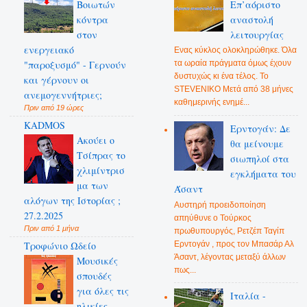
Βοιωτών
Επ’αόριστο
κόντρα
αναστολή
στον
λειτουργίας
ενεργειακό
Ενας κύκλος ολοκληρώθηκε. Όλα
"παροξυσμό" - Γερνούν
τα ωραία πράγματα όμως έχουν
δυστυχώς κι ένα τέλος. Το
και γέρνουν οι
STEVENIKO Μετά από 38 μήνες
ανεμογεννήτριες;
καθημερινής ενημέ...
Πριν από 19 ώρες
KADMOS
Ερντογάν: Δε
Ακούει ο
θα μείνουμε
Τσίπρας το
σιωπηλοί στα
χλιμίντρισ
εγκλήματα του
μα των
Άσαντ
αλόγων της Ιστορίας ;
Αυστηρή προειδοποίηση
27.2.2025
απηύθυνε ο Τούρκος
Πριν από 1 μήνα
πρωθυπουργός, Ρετζέπ Ταγίπ
Ερντογάν , προς τον Μπασάρ Αλ
Τροφώνιο Ωδείο
Άσαντ, λέγοντας μεταξύ άλλων
Mουσικές
πως...
σπουδές
για όλες τις
Ιταλία -
ηλικίες -