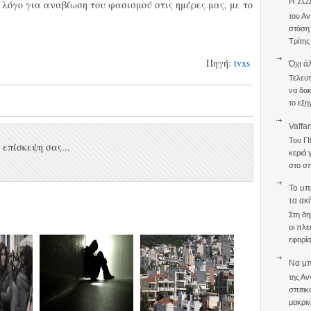
Η ΣΩ
όγο για αναβίωση του φασισμού στις ημέρες μας, με το
του Αν
στάση
Τρίτης
Πηγή:
tvxs
Όχι ά
Τελευτ
να δακ
το εξη
Vaffa
Του Γ
επίσκεψη σας...
κεριά 
στο σπ
To υπ
τα ακ
Στη δη
οι πλε
εφορία
Να μπο
της Αν
σπιτικ
μακριν