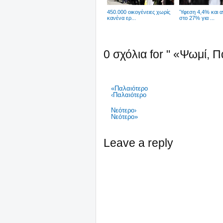
450.000 οικογένειες χωρίς
Ύφεση 4,4% και α
κανένα ερ...
στο 27% για ...
0 σχόλια for " «Ψωμί, Π
«Παλαιότερο
‹Παλαιότερο
Νεότερο›
Νεότερο»
Leave a reply