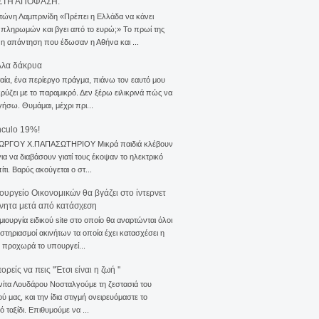
ΣΤΗ ΑΠΟΦΑΣΗ.
τώνη Λαμπρινίδη «Πρέπει η Ελλάδα να κάνει
 πληρωμών και βγει από το ευρώ;» Το πρωί της
 η απάντηση που έδωσαν η Αθήνα και ...
λλα δάκρυα
αία, ένα περίεργο πράγμα, πιάνω τον εαυτό μου
ρύζει με το παραμικρό. Δεν ξέρω ειλικρινά πώς να
γήσω. Θυμάμαι, μέχρι πρι...
nculo 19%!
ΙΩΡΓΟΥ Χ.ΠΑΠΑΣΩΤΗΡΙΟΥ Μικρά παιδιά κλέβουν
για να διαβάσουν γιατί τους έκοψαν το ηλεκτρικό
ίτι. Βαρύς ακούγεται ο στ...
ουργείο Οικονομικών θα βγάζει στο ίντερνετ
ίνητα μετά από κατάσχεση
μιουργία ειδικού site στο οποίο θα αναρτώνται όλοι
ιστηριασμοί ακινήτων τα οποία έχει κατασχέσει η
 προχωρά το υπουργεί...
ρείς να πεις ''Έτσι είναι η ζωή ''
νίτα Λουδάρου Νοσταλγούμε τη ζεστασιά του
ού μας, και την ίδια στιγμή ονειρευόμαστε το
ό ταξίδι. Επιθυμούμε να ...