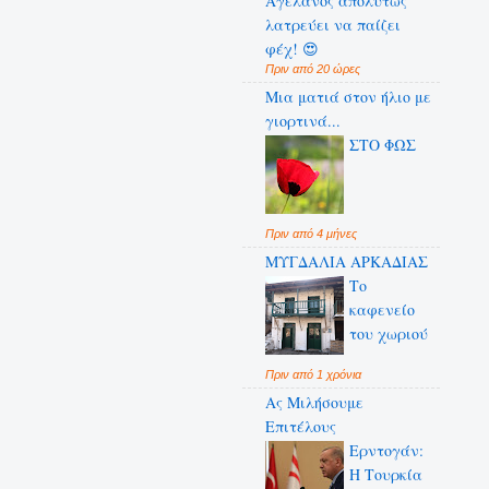
Αγελάνος απολύτως
λατρεύει να παίζει
φέχ! 😍
Πριν από 20 ώρες
Μια ματιά στον ήλιο με
γιορτινά...
ΣΤΟ ΦΩΣ
Πριν από 4 μήνες
ΜΥΓΔΑΛΙΑ ΑΡΚΑΔΙΑΣ
Το
καφενείο
του χωριού
Πριν από 1 χρόνια
Ας Μιλήσουμε
Επιτέλους
Ερντογάν:
Η Τουρκία