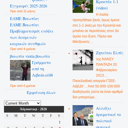
Κροατία 1-1
Εγγραφές 2025-2026
(video)
Πριν από 11 μήνες
Η Ιταλία
ΕΛΜΕ Βοιωτίας
προηγήθηκε ξανά, όμως έμεινε
ΕΛΜΕ Βοιωτίας
στο 1-1 (και) με την Κροατία και
Προβληματισμός ενόψει
μπαίνει σε περιπέτειες στον 3ο
όμιλο του Euro. Πίρλο και
των δυσμενών
Μάτζουκιτς ...
καιρικών συνθηκών
Πριν από 4 χρόνια
Ζητείται Ελπίς
βοιωτία viotia βοιωτία
της ΝΑΝΣΥ
Γράμματα
ΠΑΝΤΑΖΗ 20
από τη
Φεβρουαρίου
Λιβαδειά48
2013…
Πανελλαδική απεργία ΓΣΕΕ-
Πριν από 6 χρόνια
ΑΔΕΔΥ… Από 50.000-100.000
Εμφάνιση όλων
διαδηλωτές (ούτε σε έναν αριθμό
δεν μπορούμε...
Αλλάζει
Αύγουστοςt - 2026
δραματικά το
S
M
T
W
T
F
S
πολιτικό
1
σκηνικό