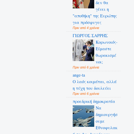
δεν θα
γίνει η
"αποθήκη" της Ευρώπης
για πρόσφυγες
Πριν από 4 χρόνια
ΓΙΩΡΓΟΣ ΣΑΡΡΗΣ
Κορωνοιός-
Είμαστε
θωρακισμέ
νοι;
Πριν από 6 χρόνια
ange-ta
Ο λαός κοιμάται, αλλά
η τύχη του δουλεύει
Πριν από 6 χρόνια
προεδρική δημοκρατία
Να
δημιουργήσ
ουμε
Εθνοφυλακ