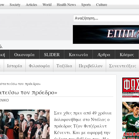
how
Society
Articles
World
Health News
Sports
Culture
ού. Εδώ Απλά Μια Παράσταση
ική
Οικονομία
SLIDER
Κοινωνία
Άρθρα
Κόσμος
α
Ιστορία
Φιλοσοφία
Ταξίδια
Περιβάλλον
Συνεντεύξεις
στατεύσω τον πρόεδρο»
ατεύσω τον πρόεδρο»
VENIKO
Σαν χθες πριν από 49 χρόνια
δολοφονήθηκε στο Ντάλας ο
πρόεδρος Τζον Φιτζέραλντ
Κένεντι. Και με αφορμή την
έκδοση του βιβλίου του «Η κ.