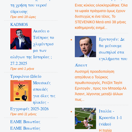
τη χρήση του νερού
Ενας κύκλος ολοκληρώθηκε. Όλα
ύδρευσης
τα ωραία πράγματα όμως έχουν
δυστυχώς κι ένα τέλος. Το
Πριν από 18 ώρες
STEVENIKO Μετά από 38 μήνες
KADMOS
καθημερινής ενημέ...
Ακούει ο
Τσίπρας το
Ερντογάν: Δε
χλιμίντρισ
θα μείνουμε
μα των
σιωπηλοί στα
αλόγων της Ιστορίας ;
εγκλήματα του
27.2.2025
Άσαντ
Πριν από 1 μήνα
Αυστηρή προειδοποίηση
Τροφώνιο Ωδείο
απηύθυνε ο Τούρκος
Mουσικές
πρωθυπουργός, Ρετζέπ Ταγίπ
Ερντογάν , προς τον Μπασάρ Αλ
σπουδές
Άσαντ, λέγοντας μεταξύ άλλων
για όλες τις
πως...
ηλικίες -
Εγγραφές 2025-2026
Ιταλία -
Πριν από 11 μήνες
Κροατία 1-1
ΕΛΜΕ Βοιωτίας
(video)
ΕΛΜΕ Βοιωτίας
Η Ιταλία