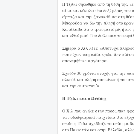
Η Τζάκι σηκώθηκε από τη θέση της, «
αίμα και κόκαλα στο δεξί μέρος του 
άρπαξα και την ξανακάθισα στη θέση
Μπορούσα να δω την πληγή στο κρανί
Κατάλαβα ότι ο τραυματισμός ήταν μ
και «Θεέ μου! Του διέλυσαν το κεφάλ
Σήμερα ο Χιλ λέει: «Απέτυχα πλήρως
που είχαν υπηρεσία εγώ». Δεν πίστεψ
απονεμήθηκε αργότερα.
Σχεδόν 30 χρόνια ενοχής για την «α
αλκοόλ και πλήρη απομόνωσή του από
και την αυτοκτονία.
Η Τζάκι και ο Ωνάσης
Ο Χιλ που ανήκε στην προσωπική φρο
τα ποδοσφαιρικά παιχνίδια στο εξοχι
οποίο η Τζάκι σχεδίαζε τα επίσημα δε
στο Πακιστάν και στην Ελλάδα, αλλ