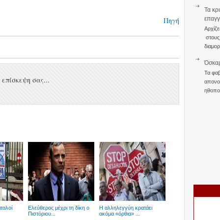
Τα κρ
επαγγ
Πηγή
Αρχίζε
στους 
διαμορ
Όσκαρ
Τα φαβ
επίσκεψη σας...
απονομ
ηθοποι
ιταλοί
Ελεύθερος μέχρι τη δίκη ο
Η αλληλεγγύη κρατάει
Πιστόριου...
ακόμα «όρθια» ...