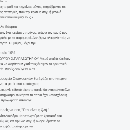
σες…
ς το μαζί και πηγαίνεις μόνος, στηριζόμενος σε
ις απατηλές, που την κρίσιμη στιγμή μαγικά
τίθονται και μαζί τους κ...
λλα δάκρυα
αία, ένα περίεργο πράγμα, πιάνω τον εαυτό μου
ρύζει με το παραμικρό. Δεν ξέρω ειλικρινά πώς να
γήσω. Θυμάμαι, μέχρι πρι...
nculo 19%!
ΙΩΡΓΟΥ Χ.ΠΑΠΑΣΩΤΗΡΙΟΥ Μικρά παιδιά κλέβουν
για να διαβάσουν γιατί τους έκοψαν το ηλεκτρικό
ίτι. Βαρύς ακούγεται ο στ...
ουργείο Οικονομικών θα βγάζει στο ίντερνετ
ίνητα μετά από κατάσχεση
μιουργία ειδικού site στο οποίο θα αναρτώνται όλοι
ιστηριασμοί ακινήτων τα οποία έχει κατασχέσει η
 προχωρά το υπουργεί...
ρείς να πεις ''Έτσι είναι η ζωή ''
νίτα Λουδάρου Νοσταλγούμε τη ζεστασιά του
ού μας, και την ίδια στιγμή ονειρευόμαστε το
ό ταξίδι. Επιθυμούμε να ...