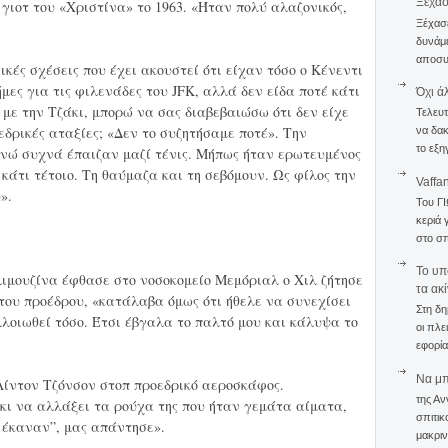
Ξέχα
γιοτ του «Χριστίνα» το 1963. «Ήταν πολύ αλαζονικός,
Ξέχασε
δυνάμε
αποσυν
ικές σχέσεις που έχει ακουστεί ότι είχαν τόσο ο Κένεντι
ήμες για τις φιλενάδες του JFK, αλλά δεν είδα ποτέ κάτι
Όχι ά
 με την Τζάκι, μπορώ να σας διαβεβαιώσω ότι δεν είχε
Τελευτ
οεδρικές αταξίες; «Δεν το συζητήσαμε ποτέ». Την
να δακ
το εξη
ενώ συχνά έπαιζαν μαζί τένις. Μήπως ήταν ερωτευμένος
 κάτι τέτοιο. Τη θαύμαζα και τη σεβόμουν. Ως φίλος την
Vaffa
».
Του Γ
κεριά 
στο σπ
To υπ
λιμουζίνα έφθασε στο νοσοκομείο Μεμόριαλ ο Χιλ ζήτησε
τα ακ
του προέδρου, «κατάλαβα όμως ότι ήθελε να συνεχίσει
Στη δη
λλοιωθεί τόσο. Έτσι έβγαλα το παλτό μου και κάλυψα το
οι πλε
εφορία
Να μπο
Λίντον Τζόνσον στοπ προεδρικό αεροσκάφος.
της Αν
κι να αλλάξει τα ρούχα της που ήταν γεμάτα αίματα,
σπιτικ
ι έκαναν”, μας απάντησε».
μακριν