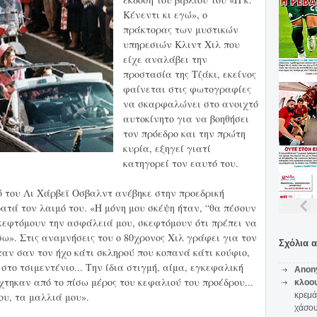
Κένεντι κι εγώ», ο
πράκτορας των μυστικών
υπηρεσιών Κλιντ Χιλ που
είχε αναλάβει την
προστασία της Τζάκι, εκείνος
φαίνεται στις φωτογραφίες
να σκαρφαλώνει στο ανοιχτό
αυτοκίνητο για να βοηθήσει
τον πρόεδρο και την πρώτη
κυρία, εξηγεί γιατί
κατηγορεί τον εαυτό του.
 του Λι Χάρβεϊ Οσβαλντ ανέβηκε στην προεδρική
ρατά τον λαιμό του. «Η μόνη μου σκέψη ήταν, “θα πέσουν
σκεφτόμουν την ασφάλειά μου, σκεφτόμουν ότι πρέπει να
ω». Στις αναμνήσεις του ο 80χρονος Χιλ γράφει για τον
Σχόλια 
ταν σαν τον ήχο κάτι σκληρού που κοπανά κάτι κούφιο,
στο τσιμεντένιο... Την ίδια στιγμή, αίμα, εγκεφαλική
Anon
χτηκαν από το πίσω μέρος του κεφαλιού του προέδρου...
κλοο
ου, τα μαλλιά μου».
κρεμά
χάσο