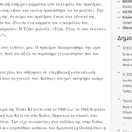
MANI
επειδή υπήρχαν κομμάτια από το κεφάλι του προέδρου,
δυσκο
αυτοκινήτου και εκείνη προσπάθησε να τα μαζέψει. Την
OSTR
 της, το σώμα του προέδρου έπεσε στα γόνατά της.
Κλόο
ο του. Έλειπε ένα κομμάτι του εγκεφάλου του.
τροφή
οιραίος». Η Τζάκι φώναζε: «Τζακ, Τζακ, τι σου έκαναν»
Ofeni
ι!».
Δημο
 στις ευθύνες μου. Ο πρόεδρος δολοφονήθηκε την ώρα
STEVE
ε ποτέ ότι άξιζε το παράσημο γενναιότητας που του
Ενας 
όμως 
Μετά α
ποτυχία» τον οδήγησαν σε υπερβολική κατανάλωση
Η ΣΩ
 τους συγγενείς του. Κάποιες στιγμές σκέφτηκε ακόμα
του Αν
στάση
Τρίτης
Ταυτό
Αυτό 
υρά της Τζάκι Κένεντι από το 1960 έως το 1964 θυμάται
Οδυσσέ
κό των Κένεντι στο Χιάνις Πορτ και το ντοσιέ, στο
πραγμα
ίπνα. Την είχε συνοδεύσει στα ταξίδια της στην Ινδία,
...
ά δεν συμπάθησε καθόλου τον Αριστοτέλη Ωνάση όταν η