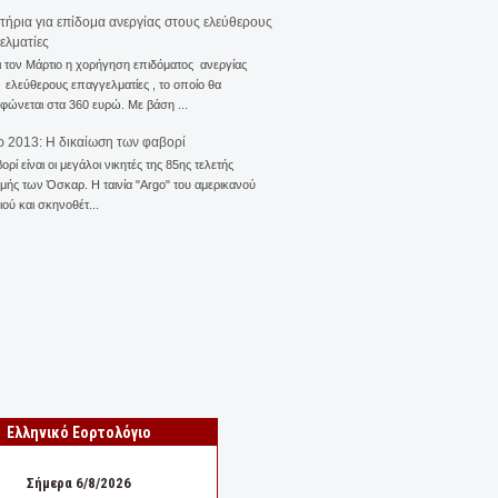
ιτήρια για επίδομα ανεργίας στους ελεύθερους
ελματίες
ι τον Μάρτιο η χορήγηση επιδόματος ανεργίας
ελεύθερους επαγγελματίες , το οποίο θα
φώνεται στα 360 ευρώ. Με βάση ...
 2013: Η δικαίωση των φαβορί
ορί είναι οι μεγάλοι νικητές της 85ης τελετής
ής των Όσκαρ. Η ταινία "Αrgo" του αμερικανού
ού και σκηνοθέτ...