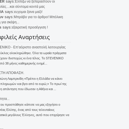
says:
ER
Ελπίζω να ξεπεραστούν οι
λίες....και σύντομα κοντά μας
says:
IA
ευχομαι ξανα μαζι!
says:
υν
Μπράβο για το άρθρο! Μπόλικη
 για σκέψη...
says:
s
εξαιρετική προσέγγιση !
φιλείς Αναρτήσεις
NIKO - Επ’αόριστο αναστολή λειτουργίας
κύκλος ολοκληρώθηκε. Όλα τα ωραία πράγματα
έχουν δυστυχώς κι ένα τέλος. Το STEVENIKO
πό 38 μήνες καθημερινής ενημέ...
ΣΤΗ ΑΠΟΦΑΣΗ.
τώνη Λαμπρινίδη «Πρέπει η Ελλάδα να κάνει
 πληρωμών και βγει από το ευρώ;» Το πρωί της
 η απάντηση που έδωσαν η Αθήνα και ...
τητα...
που προσπάθησε κάποτε να μας εξηγήσει ο
ας Ελύτης, ένας από τους τελευταίους
τικά μεγάλους Έλληνες, αυτό που επιχείρησε να