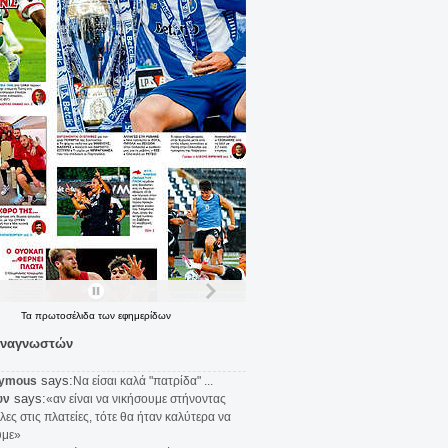
Τα
πρωτοσέλιδα
των
εφημερίδων
αναγνωστών
says:
ymous
Να είσαι καλά "πατρίδα" ...
says:
υν
«αν είναι να νικήσουμε στήνοντας
λες στις πλατείες, τότε θα ήταν καλύτερα να
υμε»