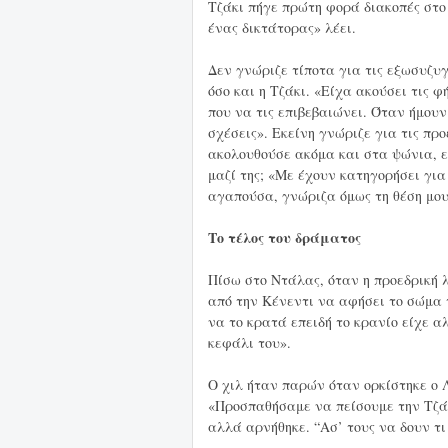
Τζάκι πήγε πρώτη φορά διακοπές στο 
ένας δικτάτορας» λέει.
Δεν γνώριζε τίποτα για τις εξωσυζυγ
όσο και η Τζάκι. «Είχα ακούσει τις φ
που να τις επιβεβαιώνει. Όταν ήμουν
σχέσεις». Εκείνη γνώριζε για τις πρ
ακολουθούσε ακόμα και στα ψώνια, 
μαζί της; «Με έχουν κατηγορήσει για
αγαπούσα, γνώριζα όμως τη θέση μου
Το τέλος του δράματος
Πίσω στο Ντάλας, όταν η προεδρική 
από την Κένεντι να αφήσει το σώμα 
να το κρατά επειδή το κρανίο είχε α
κεφάλι του».
Ο χιλ ήταν παρών όταν ορκίστηκε ο 
«Προσπαθήσαμε να πείσουμε την Τζά
αλλά αρνήθηκε. “Ασ’ τους να δουν τ