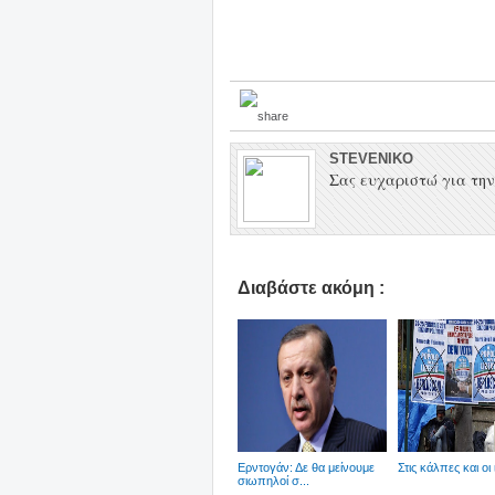
STEVENIKO
Σας ευχαριστώ για την 
Διαβάστε ακόμη :
Ερντογάν: Δε θα μείνουμε
Στις κάλπες και οι 
σιωπηλοί σ...