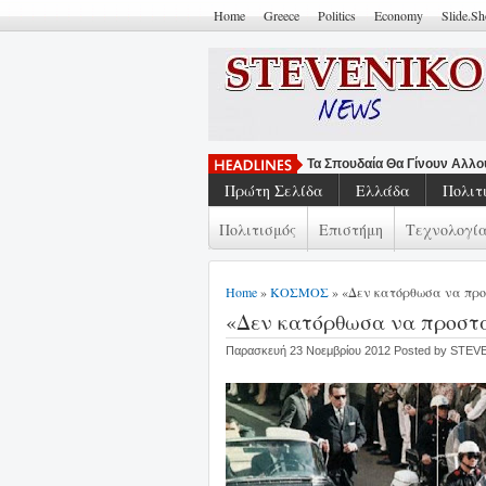
Home
Greece
Politics
Economy
Slide.S
Τα Σπουδαία Θα Γίνουν Αλλ
Πρώτη Σελίδα
Ελλάδα
Πολιτ
Πολιτισμός
Επιστήμη
Τεχνολογί
Home
»
ΚΟΣΜΟΣ
» «Δεν κατόρθωσα να προ
«Δεν κατόρθωσα να προστ
Παρασκευή 23 Νοεμβρίου 2012 Posted by STE