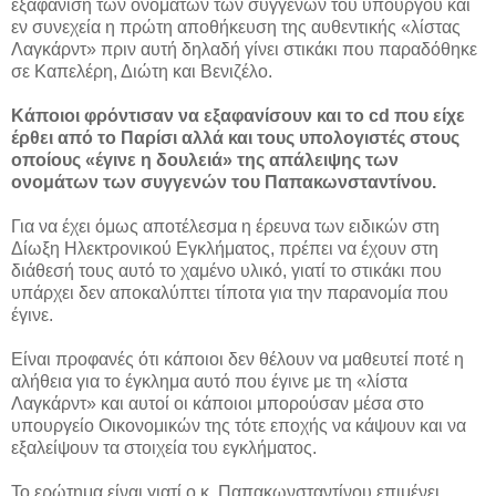
εξαφάνιση των ονομάτων των συγγενών του υπουργού και
εν συνεχεία η πρώτη αποθήκευση της αυθεντικής «λίστας
Λαγκάρντ» πριν αυτή δηλαδή γίνει στικάκι που παραδόθηκε
σε Καπελέρη, Διώτη και Βενιζέλο.
Κάποιοι φρόντισαν να εξαφανίσουν και το cd που είχε
έρθει από το Παρίσι αλλά και τους υπολογιστές στους
οποίους «έγινε η δουλειά» της απάλειψης των
ονομάτων των συγγενών του Παπακωνσταντίνου.
Για να έχει όμως αποτέλεσμα η έρευνα των ειδικών στη
Δίωξη Ηλεκτρονικού Εγκλήματος, πρέπει να έχουν στη
διάθεσή τους αυτό το χαμένο υλικό, γιατί το στικάκι που
υπάρχει δεν αποκαλύπτει τίποτα για την παρανομία που
έγινε.
Είναι προφανές ότι κάποιοι δεν θέλουν να μαθευτεί ποτέ η
αλήθεια για το έγκλημα αυτό που έγινε με τη «λίστα
Λαγκάρντ» και αυτοί οι κάποιοι μπορούσαν μέσα στο
υπουργείο Οικονομικών της τότε εποχής να κάψουν και να
εξαλείψουν τα στοιχεία του εγκλήματος.
Το ερώτημα είναι γιατί ο κ. Παπακωνσταντίνου επιμένει