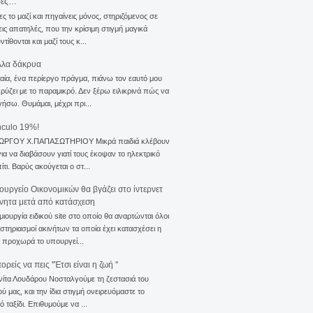
σες…
ς το μαζί και πηγαίνεις μόνος, στηριζόμενος σε
ις απατηλές, που την κρίσιμη στιγμή μαγικά
τίθονται και μαζί τους κ...
λλα δάκρυα
αία, ένα περίεργο πράγμα, πιάνω τον εαυτό μου
ρύζει με το παραμικρό. Δεν ξέρω ειλικρινά πώς να
γήσω. Θυμάμαι, μέχρι πρι...
nculo 19%!
ΙΩΡΓΟΥ Χ.ΠΑΠΑΣΩΤΗΡΙΟΥ Μικρά παιδιά κλέβουν
για να διαβάσουν γιατί τους έκοψαν το ηλεκτρικό
ίτι. Βαρύς ακούγεται ο στ...
ουργείο Οικονομικών θα βγάζει στο ίντερνετ
ίνητα μετά από κατάσχεση
μιουργία ειδικού site στο οποίο θα αναρτώνται όλοι
ιστηριασμοί ακινήτων τα οποία έχει κατασχέσει η
 προχωρά το υπουργεί...
ρείς να πεις ''Έτσι είναι η ζωή ''
νίτα Λουδάρου Νοσταλγούμε τη ζεστασιά του
ού μας, και την ίδια στιγμή ονειρευόμαστε το
ό ταξίδι. Επιθυμούμε να ...