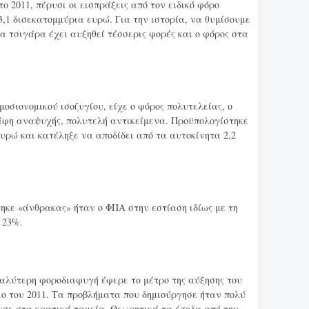
ο 2011, πέρυσι οι εισπράξεις από τον ειδικό φόρο
1 δισεκατομμύρια ευρώ. Για την ιστορία, να θυμίσουμε
τα τσιγάρα έχει αυξηθεί τέσσερις φορές και ο φόρος στα
μοσιονομικού ισοζυγίου, είχε ο φόρος πολυτελείας, ο
κάφη αναψυχής, πολυτελή αντικείμενα. Προϋπολογίστηκε
υρώ και κατέληξε να αποδίδει από τα αυτοκίνητα 2,2
θηκε «άνθρακας» ήταν ο ΦΠΑ στην εστίαση ιδίως με τη
 23%.
αλύτερη φοροδιαφυγή έφερε το μέτρο της αύξησης του
ο του 2011. Τα προβλήματα που δημιούργησε ήταν πολύ
ωσε στα κρατικά ταμεία. Θεωρητικά τα έσοδα από την