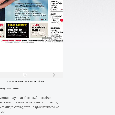
Τα
πρωτοσέλιδα
των
εφημερίδων
αναγνωστών
says:
ymous
Να είσαι καλά "πατρίδα" ...
says:
υν
«αν είναι να νικήσουμε στήνοντας
λες στις πλατείες, τότε θα ήταν καλύτερα να
υμε»