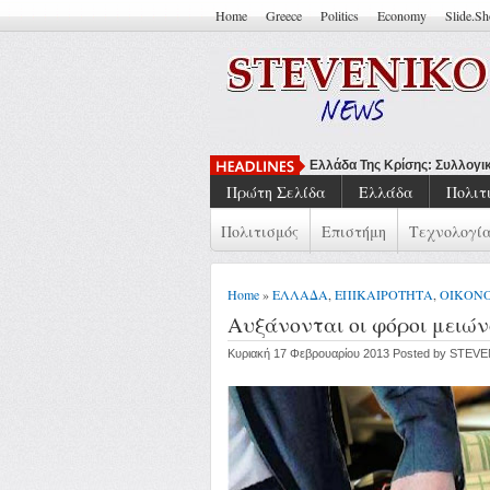
Home
Greece
Politics
Economy
Slide.S
Να Μπορείς Να Π
Πρώτη Σελίδα
Ελλάδα
Πολιτ
Πολιτισμός
Επιστήμη
Τεχνολογί
Home
»
ΕΛΛΑΔΑ
,
ΕΠΙΚΑΙΡΟΤΗΤΑ
,
ΟΙΚΟΝ
Αυξάνονται οι φόροι μειών
Κυριακή 17 Φεβρουαρίου 2013 Posted by STEV