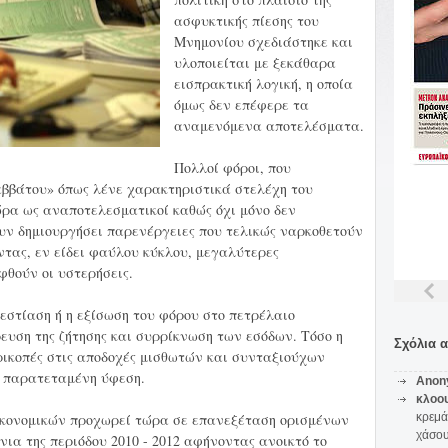
ασφυκτικής πίεσης του
Μνημονίου σχεδιάστηκε και
υλοποιείται με ξεκάθαρα
εισπρακτική λογική, η οποία
όμως δεν επέφερε τα
αναμενόμενα αποτελέσματα.
Πολλοί φόροι, που
ββάτου» όπως λένε χαρακτηριστικά στελέχη του
τώρα ως αναποτελεσματικοί καθώς όχι μόνο δεν
υν δημιουργήσει παρενέργειες που τελικώς ναρκοθετούν
ντας, εν είδει φαύλου κύκλου, μεγαλύτερες
φθούν οι υστερήσεις.
εστίαση ή η εξίσωση του φόρου στο πετρέλαιο
ευση της ζήτησης και συρρίκνωση των εσόδων. Τόσο η
Σχόλια 
ρικοπές στις αποδοχές μισθωτών και συνταξιούχων
ι παρατεταμένη ύφεση.
Anon
κλοο
Οικονομικών προχωρεί τώρα σε επανεξέταση ορισμένων
κρεμά
χάσο
ια της περιόδου 2010 - 2012 αφήνοντας ανοικτό το