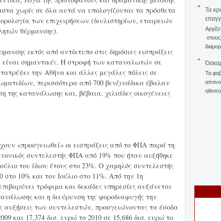
ιστα χωρίς σε όλα αυτά να υπολογίζονται τα πρόσθετα
Τα κρ
επαγγ
φορολογία των επιχειρήσεων (διυλιστηρίων, εταιρειών
Αρχίζε
λητών θέρμανσης).
στους 
διαμορ
ρμανσης εκτός από αντίκτυπο στις δημόσιες εισπράξεις
ς είναι σημαντικές. Η στροφή των καταναλωτών σε
Όσκαρ
ετατρέψει την Αθήνα και άλλες μεγάλες πόλεις σε
Τα φαβ
ωματιδίων, περισσότερα από 700 βενζινάδικα έβαλαν
απονομ
ηθοποι
η της κατανάλωσης και, βέβαια, χιλιάδες οικογένειες
έχουν «προσγειωθεί» οι εισπράξεις από το ΦΠΑ παρά τη
ανονικός συντελεστής ΦΠΑ από 19% που ήταν αυξήθηκε
Ιούλιο του ίδιου έτους στο 23%. Ο χαμηλός συντελεστής
 στο 10% και τον Ιούλιο στο 11%. Από την 1η
επιβαρύνει τρόφιμα και δεκάδες υπηρεσίες αυξάνεται
τανάλωσης και η διεύρυνση της φοροδιαφυγής την
ις αυξήσεις των συντελεστών, προσγειώνοντας τα έσοδα
009 και 17,374 δισ. ευρώ το 2010 σε 15,686 δισ. ευρώ το