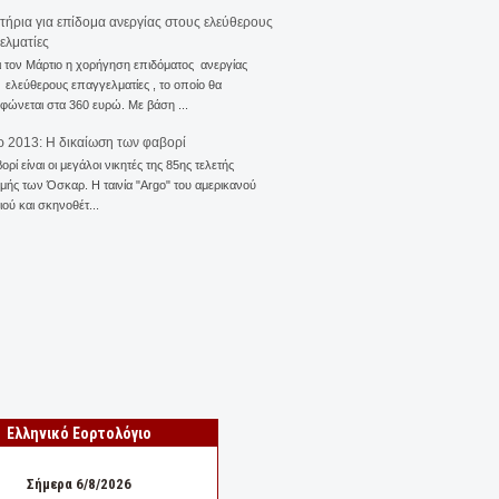
ιτήρια για επίδομα ανεργίας στους ελεύθερους
ελματίες
ι τον Μάρτιο η χορήγηση επιδόματος ανεργίας
ελεύθερους επαγγελματίες , το οποίο θα
φώνεται στα 360 ευρώ. Με βάση ...
 2013: Η δικαίωση των φαβορί
ορί είναι οι μεγάλοι νικητές της 85ης τελετής
ής των Όσκαρ. Η ταινία "Αrgo" του αμερικανού
ού και σκηνοθέτ...