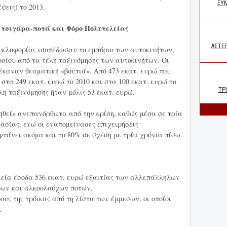
ψεις) το 2013.
 τσιγάρα-ποτά και Φόρο Πολυτελείας
υκλοφορίας ισοπέδωσαν το εμπόριο των αυτοκινήτων,
οσίου από τα τέλη ταξινόμησης των αυτοκινήτων. Οι
 έκαναν θεαματική «βουτιά». Από 473 εκατ. ευρώ που
 στα 249 εκατ. ευρώ το 2010 και στα 100 εκατ. ευρώ το
λη ταξινόμησης ήταν μόλις 53 εκατ. ευρώ.
ηθεί» ανεπανόρθωτα από την κρίση, καθώς μέσα σε τρία
γασίας, ενώ οι εναπομείνασες επιχειρήσεις
τάνει ακόμα και το 80% σε σχέση με τρία χρόνια πίσω.
μεία έσοδα 536 εκατ. ευρώ εξαιτίας των αλλεπάλληλων
ρων και αλκοολούχων ποτών.
υς της τρόικας από τη λίστα των έμμεσων, οι οποίοι
.