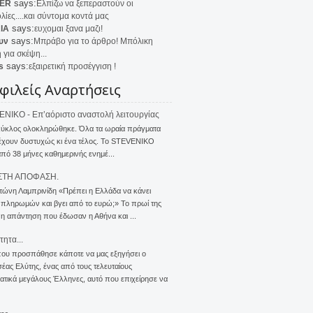
says:
ER
Ελπίζω να ξεπεραστούν οι
λίες....και σύντομα κοντά μας
says:
IA
ευχομαι ξανα μαζι!
says:
υν
Μπράβο για το άρθρο! Μπόλικη
 για σκέψη...
says:
s
εξαιρετική προσέγγιση !
φιλείς Αναρτήσεις
NIKO - Επ’αόριστο αναστολή λειτουργίας
κύκλος ολοκληρώθηκε. Όλα τα ωραία πράγματα
έχουν δυστυχώς κι ένα τέλος. Το STEVENIKO
πό 38 μήνες καθημερινής ενημέ...
ΣΤΗ ΑΠΟΦΑΣΗ.
τώνη Λαμπρινίδη «Πρέπει η Ελλάδα να κάνει
 πληρωμών και βγει από το ευρώ;» Το πρωί της
 η απάντηση που έδωσαν η Αθήνα και ...
τητα...
που προσπάθησε κάποτε να μας εξηγήσει ο
ας Ελύτης, ένας από τους τελευταίους
τικά μεγάλους Έλληνες, αυτό που επιχείρησε να