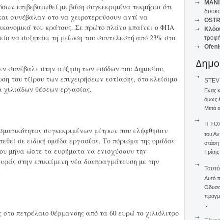
MANI
σων επιβεβαιωθεί με βάση συγκεκριμένα τεκμήρια ότι
δυσκο
και συνέβαλαν στο να χειροτερεύσουν αντί να
OSTR
ικονομικά του κράτους. Σε πρώτο πλάνο μπαίνει ο ΦΠΑ
Κλόο
λείο να συζητάει τη μείωση του συντελεστή από 23% στο
τροφή
Ofeni
Δημο
δεν συνέβαλε στην αύξηση των εσόδων του Δημοσίου,
ση του τζίρου των επιχειρήσεων εστίασης, στο κλείσιμο
STEVE
α χιλιάδων θέσεων εργασίας.
Ενας 
όμως 
Μετά α
Η ΣΩ
λεσματικότητας συγκεκριμένων μέτρων που ελήφθησαν
του Αν
εθεί σε ειδική ομάδα εργασίας. Το πόρισμα της ομάδας
στάση
 του μήνα ώστε τα ευρήματα να ενισχύσουν την
Τρίτης
ευράς στην επικείμενη νέα διαπραγμάτευση με την
Ταυτό
Αυτό 
Οδυσσέ
πραγμα
...
 στο πετρέλαιο θέρμανσης από τα 60 ευρώ το χιλιόλιτρο