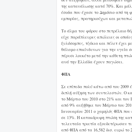
της κατανάλωσης κατά 70%. Και μάλ
έσοδα που έχασε το Δημόσιο από τη 
εμπορίας, πρατηριούχων και μεταπω
Το άλμα του φόρου στο πετρέλαιο θέ
είχε παράπλευρες απώλειες οι οποίε
ξυλόσομπες, τζάκια και πέλετ έχει μ
θάλαμο επικίνδυνων για την υγεία σ
πέρυσι λουκέτο μετά την κάθετη πτώσ
ανά την Ελλάδα έχουν παγώσει.
ΦΠΑ
Σε επίπεδα πολύ κάτω από του 2009 
διπλή αύξηση των συντελεστών. Ο κ
το Μάρτιο του 2010 στο 21% και τον 
από 9% αυξήθηκε τον Μάρτιο του 2010
Ιανουαρίου 2011 ο χαμηλός ΦΠΑ που 
σε 13%. Η κατακόρυφη πτώση της κα
τελευταία τριετία εξουδετέρωσαν τ
από ΦΠΑ από τα 16,582 δισ. ευρώ το 2