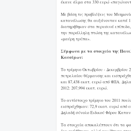
έκανε άλμα στα 330 ευρώ «παγώνοντα
Με βάση τις προβλέψεις του Μνημονίο
κατανάλωσης θα αυξάνονταν κατά 1,1
διατηρήθηκαν στα περυσινά επίπεδα
την παράλληλη πτώση της κατανάλωσ
«μαύρη τρύπα».
Σύμφωνα με τα στοιχεία της Παν
Καυσίμων:
Το τρίμηνο Οκτωβρίου - Δεκεμβρίου 
πετρελαίου θέρμανσης και εισπράχθη
και 87,438 εκατ. ευρώ από ΦΠΑ. Δηλ
2012: 207,994 εκατ. ευρώ.
Το αντίστοιχο τρίμηνο του 2011 πουλ
εισπράχθηκαν: 72,9 εκατ. ευρώ από 
Δηλαδή σύνολο Ειδικού Φόρου Κατανά
Τα στοιχεία αποκαλύπτουν ότι τα φο
δεν αυξήθηκαν, αλλά μειώθηκαν σημ