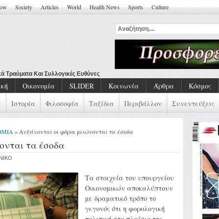
how
Society
Articles
World
Health News
Sports
Culture
ική
Οικονομία
SLIDER
Κοινωνία
Άρθρα
Κόσμος
α
Ιστορία
Φιλοσοφία
Ταξίδια
Περιβάλλον
Συνεντεύξεις
ΟΜΙΑ
» Αυξάνονται οι φόροι μειώνονται τα έσοδα
ονται τα έσοδα
ENIKO
Τα στοιχεία του υπουργείου
Οικονομικών αποκαλύπτουν
με δραματικό τρόπο το
γεγονός ότι η φορολογική
πολιτική στο πλαίσιο της