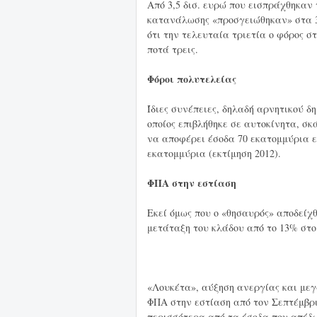
Από 3,5 δισ. ευρώ που εισπράχθηκαν τ
κατανάλωσης «προσγειώθηκαν» στα 3,
ότι την τελευταία τριετία ο φόρος σ
ποτά τρεις.
Φόροι πολυτελείας
Ίδιες συνέπειες, δηλαδή αρνητικού δη
οποίος επιβλήθηκε σε αυτοκίνητα, σ
να αποφέρει έσοδα 70 εκατομμύρια ε
εκατομμύρια (εκτίμηση 2012).
ΦΠΑ στην εστίαση
Εκεί όμως που ο «θησαυρός» αποδείχ
μετάταξη του κλάδου από το 13% στο
«Λουκέτα», αύξηση ανεργίας και μεγ
ΦΠΑ στην εστίαση από τον Σεπτέμβρι
περισσότερα από τα έσοδα που απέδ