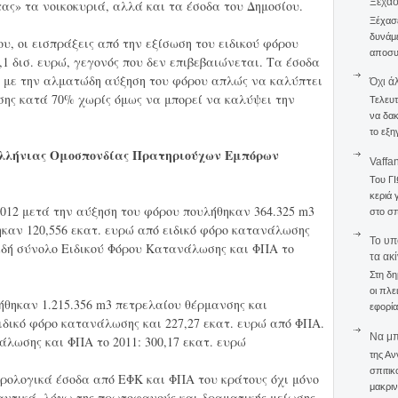
Ξέχα
ς» τα νοικοκυριά, αλλά και τα έσοδα του Δημοσίου.
Ξέχασε
δυνάμε
υ, οι εισπράξεις από την εξίσωση του ειδικού φόρου
αποσυν
 δισ. ευρώ, γεγονός που δεν επιβεβαιώνεται. Τα έσοδα
, με την αλματώδη αύξηση του φόρου απλώς να καλύπτει
Όχι ά
ης κατά 70% χωρίς όμως να μπορεί να καλύψει την
Τελευτ
να δακ
το εξη
ελλήνιας Ομοσπονδίας Πρατηριούχων Εμπόρων
Vaffa
Του Γ
κεριά 
2012 μετά την αύξηση του φόρου πουλήθηκαν 364.325 m3
στο σπ
καν 120,556 εκατ. ευρώ από ειδικό φόρο κατανάλωσης
To υπ
αδή σύνολο Ειδικού Φόρου Κατανάλωσης και ΦΠΑ το
τα ακ
Στη δη
οι πλε
ήθηκαν 1.215.356 m3 πετρελαίου θέρμανσης και
εφορία
ειδικό φόρο κατανάλωσης και 227,27 εκατ. ευρώ από ΦΠΑ.
Να μπο
λωσης και ΦΠΑ το 2011: 300,17 εκατ. ευρώ
της Αν
σπιτικ
ρολογικά έσοδα από ΕΦΚ και ΦΠΑ του κράτους όχι μόνο
μακριν
αντικά, λόγω της πρωτοφανούς και δραματικής μείωσης