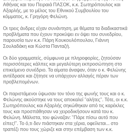
Αθήνας και του Πειραιά ΠΑΣΟΚ, κ.κ. Σωτηρόπουλος και
Αξαρλής, με το μέλος του Εθνικού Συμβουλίου του
κόμματος, κ. Γρηγόρη Φελώνη.
Οι τρεις άνδρες είχαν συνάντηση, με θέματα τα διαδικαστικά
προβλήματα που έχουν προκύψει εν όψει του συνεδρίου,
παρουσία των κ.κ. Πάρη Κουκουλόπουλου, Γιάννη
Σουλαδάκη και Κώστα Πανταζή.
Οι δύο γραμματείς, σύμφωνα με πληροφορίες, ζητούσαν
περισσότερες κάλπες και μεγαλύτερη εκπροσώπηση στο
επικείμενο συνέδριο. Τα αίματα άναψαν, όταν ο κ. Φελώνης
αντέδρασε και ζήτησε να υπάρχουν αλλαγές πέραν των
προβλεπομένων.
Οι παριστάμενοι ύψωσαν τον τόνο της φωνής τους και ο κ.
Φελώνης ακούστηκε να τους αποκαλεί "αλήτες". Τότε, οι κ.κ.
Σωτηρόπουλος και Αξαρλής σηκώθηκαν από τις καρέκλες
τους και προσπάθησαν να χειροδικήσουν κατά του κ.
Φελώνη. Μάλιστα, του φώναζαν: "Πάρε πίσω αυτό που
είπες!". Το ό,τι δεν πιάστηκαν στα χέρια, οφείλεται... στο
τραπέζι που τους χώριζε και στην επέμβαση των κ.κ.