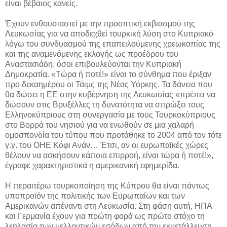
είναι βέβαιος κανείς.
Έχουν ενθουσιαστεί με την προοπτική εκβιασμού της
Λευκωσίας για να αποδεχθεί τουρκική λύση στο Κυπριακό
λόγω του συνδυασμού της επαπειλούμενης χρεωκοπίας της
και της αναμενόμενης εκλογής ως προέδρου του
Αναστασιάδη, όσοι επιβουλεύονται την Κυπριακή
Δημοκρατία. «Τώρα ή ποτέ!» είναι το σύνθημα που έριξαν
προ δεκαημέρου οι Τάιμς της Νέας Υόρκης. Τα δάνεια που
θα δώσει η ΕΕ στην κυβέρνηση της Λευκωσίας «πρέπει να
δώσουν στις Βρυξέλλες τη δυνατότητα να σπρώξει τους
Ελληνοκύπριους στη συνεργασία με τους Τουρκοκύπριους
στο Βορρά του νησιού για να ενωθούν σε μια χαλαρή
ομοσπονδία του τύπου που προτάθηκε το 2004 από τον τότε
γ.γ. του ΟΗΕ Κόφι Ανάν… Έτσι, αν οι ευρωπαϊκές χώρες
θέλουν να ασκήσουν κάποια επιρροή, είναι τώρα ή ποτέ!»,
έγραφε χαρακτηριστικά η αμερικανική εφημερίδα.
Η περαιτέρω τουρκοποίηση της Κύπρου θα είναι πάντως
υποπροϊόν της πολιτικής των Ευρωπαίων και των
Αμερικανών απέναντι στη Λευκωσία. Στη φάση αυτή, ΗΠΑ
και Γερμανία έχουν για πρώτη φορά ως πρώτο στόχο τη
λεηλασία των μελλοντικών εσόδων από την εκμετάλλευση