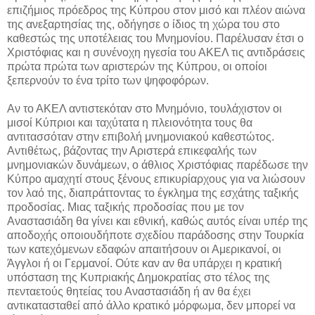
επιζήμιος πρόεδρος της Κύπρου στον μισό και πλέον αιώνα
της ανεξαρτησίας της, οδήγησε ο ίδιος τη χώρα του στο
καθεστώς της υποτέλειας του Μνημονίου. Παρέλυσαν έτσι ο
Χριστόφιας και η συνένοχη ηγεσία του ΑΚΕΛ τις αντιδράσεις
πρώτα πρώτα των αριστερών της Κύπρου, οι οποίοι
ξεπερνούν το ένα τρίτο των ψηφοφόρων.
Αν το ΑΚΕΛ αντιστεκόταν στο Μνημόνιο, τουλάχιστον οι
μισοί Κύπριοι και ταχύτατα η πλειονότητα τους θα
αντιτασσόταν στην επιβολή μνημονιακού καθεστώτος.
Αντιθέτως, βάζοντας την Αριστερά επικεφαλής των
μνημονιακών δυνάμεων, ο άθλιος Χριστόφιας παρέδωσε την
Κύπρο αμαχητί στους ξένους επικυρίαρχους για να λιώσουν
τον λαό της, διαπράττοντας το έγκλημα της εσχάτης ταξικής
προδοσίας. Μιας ταξικής προδοσίας που με τον
Αναστασιάδη θα γίνει και εθνική, καθώς αυτός είναι υπέρ της
αποδοχής οποιουδήποτε σχεδίου παράδοσης στην Τουρκία
των κατεχόμενων εδαφών απαιτήσουν οι Αμερικανοί, οι
Άγγλοι ή οι Γερμανοί. Ούτε καν αν θα υπάρχει η κρατική
υπόσταση της Κυπριακής Δημοκρατίας στο τέλος της
πενταετούς θητείας του Αναστασιάδη ή αν θα έχει
αντικατασταθεί από άλλο κρατικό μόρφωμα, δεν μπορεί να