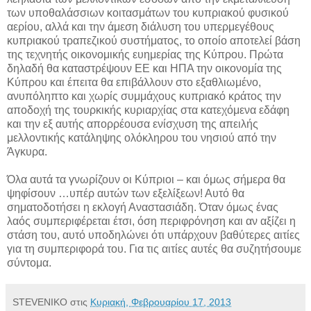
των υποθαλάσσιων κοιτασμάτων του κυπριακού φυσικού
αερίου, αλλά και την άμεση διάλυση του υπερμεγέθους
κυπριακού τραπεζικού συστήματος, το οποίο αποτελεί βάση
της τεχνητής οικονομικής ευημερίας της Κύπρου. Πρώτα
δηλαδή θα καταστρέψουν ΕΕ και ΗΠΑ την οικονομία της
Κύπρου και έπειτα θα επιβάλλουν στο εξαθλιωμένο,
ανυπόληπτο και χωρίς συμμάχους κυπριακό κράτος την
αποδοχή της τουρκικής κυριαρχίας στα κατεχόμενα εδάφη
και την εξ αυτής απορρέουσα ενίσχυση της απειλής
μελλοντικής κατάληψης ολόκληρου του νησιού από την
Άγκυρα.
Όλα αυτά τα γνωρίζουν οι Κύπριοι – και όμως σήμερα θα
ψηφίσουν …υπέρ αυτών των εξελίξεων! Αυτό θα
σηματοδοτήσει η εκλογή Αναστασιάδη. Όταν όμως ένας
λαός συμπεριφέρεται έτσι, όση περιφρόνηση και αν αξίζει η
στάση του, αυτό υποδηλώνει ότι υπάρχουν βαθύτερες αιτίες
για τη συμπεριφορά του. Για τις αιτίες αυτές θα συζητήσουμε
σύντομα.
STEVENIKO
στις
Κυριακή, Φεβρουαρίου 17, 2013