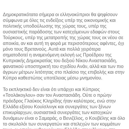
Δημοκρατικότατα σήμερα οι ελληνοκύπριοι θα ψηφίσουν
σύμφωνα με όλες τις ενδείξεις υπέρ της οικονομικής και
πολιτικής υποδούλωσης της χώρας τους, υπέρ της
ουσιαστικής παράδοσης των κατεχόμενων εδαφών στους
Τούρκους, υπέρ της μετατροπής της χώρας τους εκ νέου σε
αποικία, αν και αυτή τη φορά με περισσότερους αφέντες, όχι
μόνο τους Βρετανούς. Αυτά και πολλά χειρότερα
σηματοδοτεί η αναμενόμενη εκλογή ως Προέδρου της
Κυπριακής Δημοκρατίας του δεξιού Νίκου Αναστασιάδη,
φανατικού υποστηρικτή του σχεδίου Ανάν, αλλά και των πιο
άγριων μέτρων λιτότητας στο πλαίσιο της επιβολής και στην
Κύπρο καθεστώτος υποτέλειας μέσω μνημονίου.
Το εκπληκτικό δεν είναι ότι υπάρχει και Κύπριος
«Τσολάκογλου» σαν τον Αναστασιάδη. Ούτε ο πρώην
πρόεδρος Γλαύκος Κληρίδης ήταν καλύτερος, ενώ στην
Ελλάδα εξίσου Κουίσλινγκ και συνεργάτες των ξένων
επικυρίαρχων, ουσιαστικά συνεργάτες των κατοχικών
δυνάμεων είναι ο Σαμαράς, ο Βενιζέλος, ο Κουβέλης και όλο
το σκυλολόι των συνεργατών και στελεχών των κομμάτων