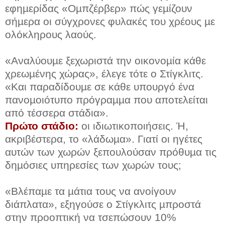
εφηµερίδας «Οµπζέρβερ» πώς γεµίζουν
σήµερα οι σύγχρονες φυλακές του χρέους µε
ολόκληρους λαούς.
«Αναλύουµε ξεχωριστά την οικονοµία κάθε
χρεωµένης χώρας», έλεγε τότε ο Στίγκλιτς.
«Και παραδίδουµε σε κάθε υπουργό ένα
πανοµοιότυπο πρόγραµµα που αποτελείται
από τέσσερα στάδια».
Πρώτο στάδιο:
οι ιδιωτικοποιήσεις. Ή,
ακριβέστερα, το «λάδωµα». Γιατί οι ηγέτες
αυτών των χωρών ξεπουλούσαν πρόθυµα τις
δηµόσιες υπηρεσίες των χωρών τους;
«Βλέπαµε τα µάτια τους να ανοίγουν
διάπλατα», εξηγούσε ο Στίγκλιτς µπροστά
στην προοπτική να τσεπώσουν 10%