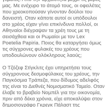
µας. Με ενέχυρο το άτοµό τους, οι οφειλέτες
που χρεοκοπούσαν γίνονταν δούλοι του
δανειστή. Οταν κάποτε αυτοί οι υπόδουλοι
στο χρέος είχαν γίνει επικίνδυνα πολλοί, οι
Αθηναίοι διέγραψαν τα χρέη τους µε τη
σεισάχθεια και οι Ρωµαίοι µε τον Lex
Poetelia Papiria. Ποιος θα καταργήσει όµως
τις σύγχρονες φυλακές του χρέους που
υποδουλώνουν ολόκληρους λαούς;
Ο Τζόζεφ Στίγκλιτς έχει υπηρετήσει τους
σύγχρονους δεσµοφύλακες του χρέους, την
Παγκόσµια Τράπεζα, που δίδυµος αδελφός
της είναι το Διεθνές Νοµισµατικό Ταµείο. Οταν
έλαβε το βραβείο Νοµπέλ για την οικονοµία,
πριν από δέκα χρόνια, είχε αποκαλύψει στον
δηµοσιογράφο Γκρεγκ Πάλαστ της