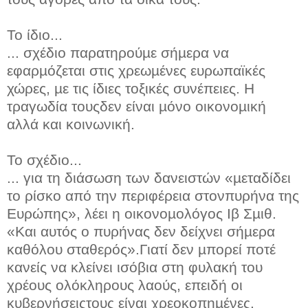
Το ίδιο...
... σχέδιο παρατηρούµε σήµερα να
εφαρµόζεται στις χρεωµένες ευρωπαϊκές
χώρες, µε τις ίδιες τοξικές συνέπειες. Η
τραγωδία τουςδεν είναι µόνο οικονοµική
αλλά και κοινωνική.
Το σχέδιο...
... για τη διάσωση των δανειστών «µεταδίδει
το ρίσκο από την περιφέρεια στονπυρήνα της
Ευρώπης», λέει η οικονοµολόγος Ιβ Σµιθ.
«Και αυτός ο πυρήνας δεν δείχνει σήµερα
καθόλου σταθερός».Γιατί δεν µπορεί ποτέ
κανείς να κλείνει ισόβια στη φυλακή του
χρέους ολόκληρους λαούς, επειδή οι
κυβερνήσειςτους είναι χρεοκοπηµένες.