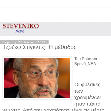
Πέμπτη 26 Μαΐου 2011
Τζόζεφ Στίγκλιτς: Η μέθοδος
Του Ρούσσου
Βρανά, ΝΕΑ
Οι φυλακές.
των
χρεωµένων
ήταν πάντα
γεµάτες. Από την αρχαιότητα µέχρι τις µέρες