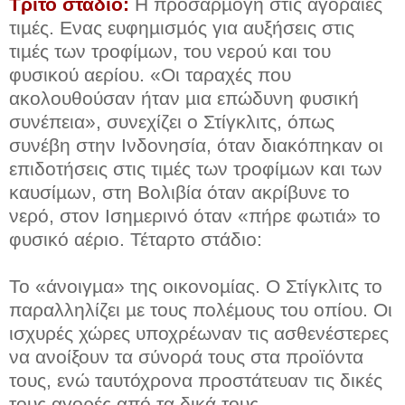
Τρίτο στάδιο:
Η προσαρµογή στις αγοραίες
τιµές. Ενας ευφηµισµός για αυξήσεις στις
τιµές των τροφίµων, του νερού και του
φυσικού αερίου. «Οι ταραχές που
ακολουθούσαν ήταν µια επώδυνη φυσική
συνέπεια», συνεχίζει ο Στίγκλιτς, όπως
συνέβη στην Ινδονησία, όταν διακόπηκαν οι
επιδοτήσεις στις τιµές των τροφίµων και των
καυσίµων, στη Βολιβία όταν ακρίβυνε το
νερό, στον Ισηµερινό όταν «πήρε φωτιά» το
φυσικό αέριο. Τέταρτο στάδιο:
Το «άνοιγµα» της οικονοµίας. Ο Στίγκλιτς το
παραλληλίζει µε τους πολέµους του οπίου. Οι
ισχυρές χώρες υποχρέωναν τις ασθενέστερες
να ανοίξουν τα σύνορά τους στα προϊόντα
τους, ενώ ταυτόχρονα προστάτευαν τις δικές
τους αγορές από τα δικά τους.