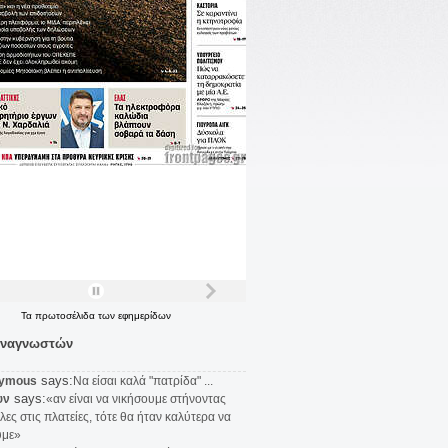
Τα
πρωτοσέλιδα
των
εφημερίδων
αναγνωστών
says:
ymous
Να είσαι καλά "πατρίδα" ...
says:
υν
«αν είναι να νικήσουμε στήνοντας
λες στις πλατείες, τότε θα ήταν καλύτερα να
υμε»