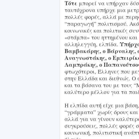
Τότε
μπορεί να υπήρχαν δύσ
ταυτόχρονα
υπήρχε μια μετρ
πολλές φορές, αλλά με περηφ
“παραγωγή” πολιτισμού. Ακόμ
κοινωνικές και πολιτικές συν
«στάμπα» του ηττημένου και 
Υπήρχα
αλληλεγγύη, ελπίδα.
Βαμβακάρης, ο Βάρναλης, ο 
Αναγνωστάκης, ο Εμπειρίκο
Λαμπράκης, ο Παπανούτσος
φτωχότεροι, Έλληνες που με
στην Ελλάδα και διεθνώς. Ο
και τα βάσανα του με τους “Μ
καλύτερο μέλλον για τα παιδ
Η ελπίδα αυτή είχε μια βάση
“γράμματα” χωρίς όρους και 
αλλά για να γίνουν καλύτερ
συγκρούσεις, πολλές φορές σ
κοινωνική, πολιτιστική ανάπ