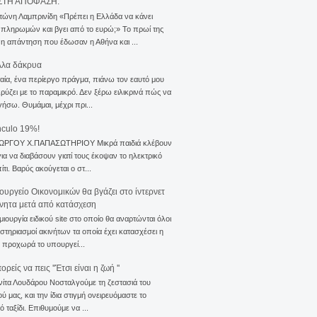
ΣΤΗ ΑΠΟΦΑΣΗ.
τώνη Λαμπρινίδη «Πρέπει η Ελλάδα να κάνει
 πληρωμών και βγει από το ευρώ;» Το πρωί της
 η απάντηση που έδωσαν η Αθήνα και ...
λλα δάκρυα
αία, ένα περίεργο πράγμα, πιάνω τον εαυτό μου
ρύζει με το παραμικρό. Δεν ξέρω ειλικρινά πώς να
γήσω. Θυμάμαι, μέχρι πρι...
nculo 19%!
ΙΩΡΓΟΥ Χ.ΠΑΠΑΣΩΤΗΡΙΟΥ Μικρά παιδιά κλέβουν
για να διαβάσουν γιατί τους έκοψαν το ηλεκτρικό
ίτι. Βαρύς ακούγεται ο στ...
ουργείο Οικονομικών θα βγάζει στο ίντερνετ
ίνητα μετά από κατάσχεση
μιουργία ειδικού site στο οποίο θα αναρτώνται όλοι
ιστηριασμοί ακινήτων τα οποία έχει κατασχέσει η
 προχωρά το υπουργεί...
ρείς να πεις ''Έτσι είναι η ζωή ''
νίτα Λουδάρου Νοσταλγούμε τη ζεστασιά του
ού μας, και την ίδια στιγμή ονειρευόμαστε το
ό ταξίδι. Επιθυμούμε να ...