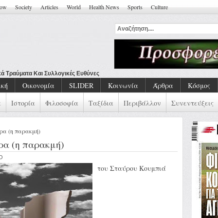
how
Society
Articles
World
Health News
Sports
Culture
κά Τραύματα Και Συλλογικές Ευθύνες
ική
Οικονομία
SLIDER
Κοινωνία
Άρθρα
Κόσμος
α
Ιστορία
Φιλοσοφία
Ταξίδια
Περιβάλλον
Συνεντεύξεις
ώρα (η παρακμή)
ώρα (η παρακμή)
KO
του Σταύρου Κουμπιά