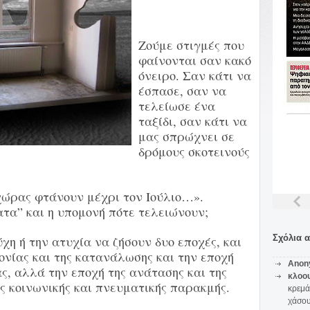
Ζούμε στιγμές που
φαίνονται σαν κακό
όνειρο. Σαν κάτι να
έσπασε, σαν να
τελείωσε ένα
ταξίδι, σαν κάτι να
μας σπρώχνει σε
δρόμους σκοτεινούς
χώρας φτάνουν μέχρι τον Ιούλιο…».
τα” και η υπομονή πότε τελειώνουν;
Σχόλια 
χη ή την ατυχία να ζήσουν δυο εποχές, και
ονίας και της κατανάλωσης και την εποχή
Anon
ας, αλλά την εποχή της ανάτασης και της
κλοο
ης κοινωνικής και πνευματικής παρακμής.
κρεμά
χάσο