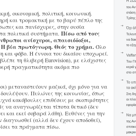
Η ΣΩ
του Αν
κμή, οικονομική, πολιτική, κοινωνική.
στάση
Τρίτης
ηρή και τρομακτική με το βαρύ πέπλο της
σωπες και πανίσχυρες, στην ουσία
Όχι ά
Πίσω από τους
τα πολιτικά συστήματα.
Τελευτ
άνθρωποι ανίσχυροι, απαισιόδοξοι,
να δακ
 Η βία πρωτόγνωρη. Θεός το χρήμα.
Όλο
το εξη
η και φόβο. Η έννοια του δικαίου υποχωρεί.
Vaffa
λέπε τη θλιβερή Eurovision), με ελάχιστες
Του Γ
οφερή πραγματικότητα ακόμα πιο
κεριά 
στο σπ
To υπ
τοι) μεταναστεύουν μαζικά, όχι μόνο για να
τα ακ
 δουλέψουν. Πυλώνες της κοινωνίας, όπως
Στη δη
συχνά κακόβουλες επιθέσεις με σκοπιμότητες
οι πλε
ρίς να αναγνωρίζεται τίποτα θετικό (δεν
εφορία
ει και εκεί σοβαρά λάθη). Ευθύνες για την
Να μπο
 διαγνωσθεί (αλλά δεν έχουν αποδοθεί),
της Αν
ρίσει τα πράγματα πίσω.
σπιτικ
μακριν