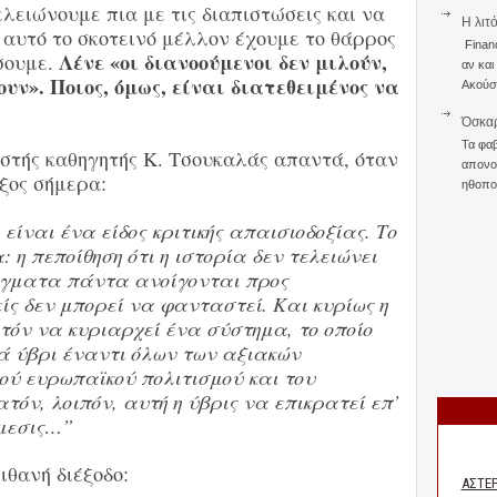
ελειώνουμε πια με τις διαπιστώσεις και να
Η λιτ
 αυτό το σκοτεινό μέλλον έχουμε το θάρρος
Finan
Λένε «οι διανοούμενοι δεν μιλούν,
σουμε.
αν και
υν». Ποιος, όμως, είναι διατεθειμένος να
Ακούστ
Όσκαρ
Τα φαβ
στής καθηγητής Κ. Τσουκαλάς απαντά, όταν
απονομ
ξος σήμερα:
ηθοποι
 είναι ένα είδος κριτικής απαισιοδοξίας. Το
: η πεποίθηση ότι η ιστορία δεν τελειώνει
ράγματα πάντα ανοίγονται προς
είς δεν μπορεί να φανταστεί. Και κυρίως η
ατόν να κυριαρχεί ένα σύστημα, το οποίο
ά ύβρι έναντι όλων των αξιακών
ύ ευρωπαϊκού πολιτισμού και του
τόν, λοιπόν, αυτή η ύβρις να επικρατεί επ’
έμεσις…”
ιθανή διέξοδο: