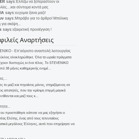
says:
ER
Ελπίζω να ξεπεραστούν οι
λίες....και σύντομα κοντά μας
says:
IA
ευχομαι ξανα μαζι!
says:
υν
Μπράβο για το άρθρο! Μπόλικη
 για σκέψη...
says:
s
εξαιρετική προσέγγιση !
φιλείς Αναρτήσεις
NIKO - Επ’αόριστο αναστολή λειτουργίας
κύκλος ολοκληρώθηκε. Όλα τα ωραία πράγματα
έχουν δυστυχώς κι ένα τέλος. Το STEVENIKO
πό 38 μήνες καθημερινής ενημέ...
σες…
ς το μαζί και πηγαίνεις μόνος, στηριζόμενος σε
ις απατηλές, που την κρίσιμη στιγμή μαγικά
τίθονται και μαζί τους κ...
τητα...
που προσπάθησε κάποτε να μας εξηγήσει ο
ας Ελύτης, ένας από τους τελευταίους
τικά μεγάλους Έλληνες, αυτό που επιχείρησε να