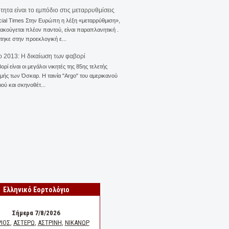
ότητα είναι το εμπόδιο στις μεταρρυθμίσεις
cial Times Στην Ευρώπη η λέξη «μεταρρύθμιση»,
 ακούγεται πλέον παντού, είναι παραπλανητική .
ηκε στην προεκλογική ε...
 2013: Η δικαίωση των φαβορί
ορί είναι οι μεγάλοι νικητές της 85ης τελετής
ής των Όσκαρ. Η ταινία "Αrgo" του αμερικανού
ού και σκηνοθέτ...