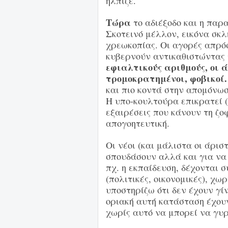
ήλπιζε.
Τώρα
το αδιέξοδο και η παρα
Σκοτεινό μέλλον, εικόνα σκλ
χρεωκοπίας. Οι αγορές απρό
κυβερνούν αντικαθιστώντας 
εφιαλτικούς αριθμούς, οι 
τρομοκρατημένοι, φοβικοί.
και πιο κοντά στην απομόνωσ
Η υπο-κουλτούρα επικρατεί (β
εξαιρέσεις που κάνουν τη ζ
απογοητευτική.
Οι νέοι (και μάλιστα οι άρισ
σπουδάσουν αλλά και για να
πχ. η εκπαίδευση, δέχονται 
(πολιτικές, οικονομικές), χω
υποστηρίζω ότι δεν έχουν γίν
οριακή αυτή κατάσταση έχουν
χωρίς αυτό να μπορεί να γυ