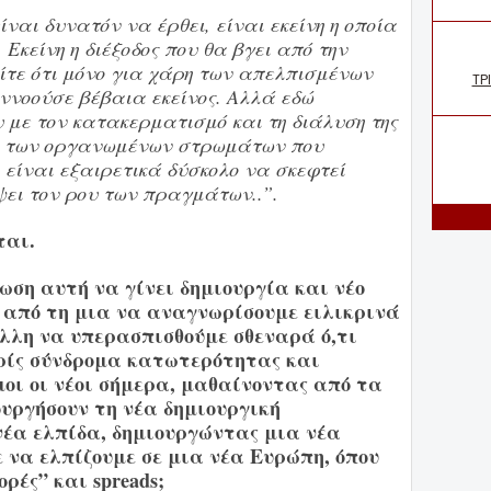
ίναι δυνατόν να έρθει, είναι εκείνη η οποία
Εκείνη η διέξοδος που θα βγει από την
ίτε ότι μόνο για χάρη των απελπισμένων
εννοούσε βέβαια εκείνος. Αλλά εδώ
 με τον κατακερματισμό και τη διάλυση της
ας των οργανωμένων στρωμάτων που
, είναι εξαιρετικά δύσκολο να σκεφτεί
ψει τον ρου των πραγμάτων..”.
ται.
ωση αυτή να γίνει δημιουργία και νέο
ι από τη μια να αναγνωρίσουμε ειλικρινά
λλη να υπερασπισθούμε σθεναρά ό,τι
ωρίς σύνδρομα κατωτερότητας και
οι οι νέοι σήμερα, μαθαίνοντας από τα
ουργήσουν τη νέα δημιουργική
νέα ελπίδα, δημιουργώντας μια νέα
 να ελπίζουμε σε μια νέα Ευρώπη, όπου
ορές” και
spreads
;