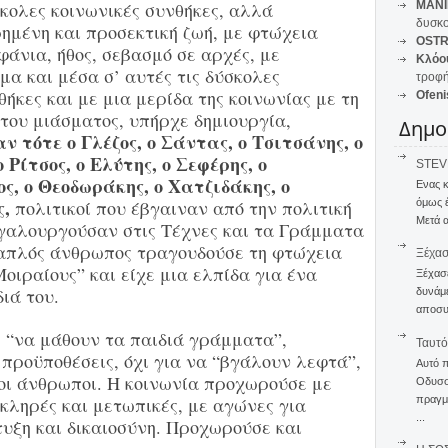
κολες κοινωνικές συνθήκες, αλλά
MANI
δυσκο
ημένη και προσεκτική ζωή, με φτώχεια
OSTR
άνια, ήθος, σεβασμό σε αρχές, με
Κλόο
α και μέσα σ’ αυτές τις δύσκολες
τροφή
θήκες και με μια μερίδα της κοινωνίας με τη
Ofeni
του μιάσματος, υπήρχε δημιουργία,
Δημο
ν τότε ο Γλέζος, ο Σάντας, ο Τσιτσάνης, ο
Ρίτσος, ο Ελύτης, ο Σεφέρης, ο
STEVE
ς, ο Θεοδωράκης, ο Χατζιδάκης, ο
Ενας 
,
όμως 
πολιτικοί που έβγαιναν από την πολιτική
Μετά α
γαλουργούσαν στις Τέχνες και τα Γράμματα
 απλός άνθρωπος τραγουδούσε τη φτώχεια
Ξέχα
οιραίους” και είχε μια ελπίδα για ένα
Ξέχασε
ιά του.
δυνάμε
αποσυν
, “να μάθουν τα παιδιά γράμματα”,
Ταυτό
προϋποθέσεις, όχι για να “βγάλουν λεφτά”,
Αυτό 
οι άνθρωποι. Η κοινωνία προχωρούσε με
Οδυσσέ
κληρές και μετωπικές, με αγώνες για
πραγμα
...
τυξη και δικαιοσύνη. Προχωρούσε και