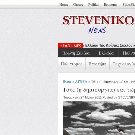
Home
Greece
Politics
Economy
Slide.S
Ελλάδα Της Κρίσης: Συλλογι
Πρώτη Σελίδα
Ελλάδα
Πολιτ
Πολιτισμός
Επιστήμη
Τεχνολογί
Home
»
ΑΡΘΡΑ
» Τότε (η δημιουργία) και τ
Τότε (η δημιουργία) και τ
Παρασκευή 27 Μαΐου 2011 Posted by STEVENI