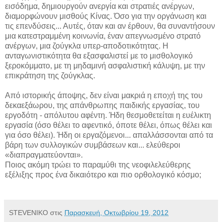
εισόδημα, δημιουργούν ανεργία και στρατιές ανέργων,
διαμορφώνουν μισθούς Κίνας. Όσο για την οργάνωση και
τις επενδύσεις... Αυτές, όταν και αν έρθουν, θα συναντήσουν
μια κατεστραμμένη κοινωνία, έναν απεγνωσμένο στρατό
ανέργων, μια ζούγκλα υπερ-αποδοτικότητας. Η
ανταγωνιστικότητα θα εξασφαλιστεί με το μισθολογικό
ξεροκόμματο, με τη μηδαμινή ασφαλιστική κάλυψη, με την
επικράτηση της ζούγκλας.
Από ιστορικής άποψης, δεν είναι μακριά η εποχή της του
δεκαεξάωρου, της απάνθρωπης παιδικής εργασίας, του
εργοδότη - απόλυτου αφέντη. Ήδη θεσμοθετείται η ευέλικτη
εργασία (όσο θέλει το αφεντικό, όποτε θέλει, όπως θέλει και
για όσο θέλει). Ήδη οι εργαζόμενοι... απαλλάσσονται από τα
βάρη των συλλογικών συμβάσεων και... ελεύθεροι
«διαπραγματεύονται».
Ποιος ακόμη τρώει το παραμύθι της νεοφιλελεύθερης
εξέλιξης προς ένα δικαιότερο και πιο ορθολογικό κόσμο;
STEVENIKO
στις
Παρασκευή, Οκτωβρίου 19, 2012