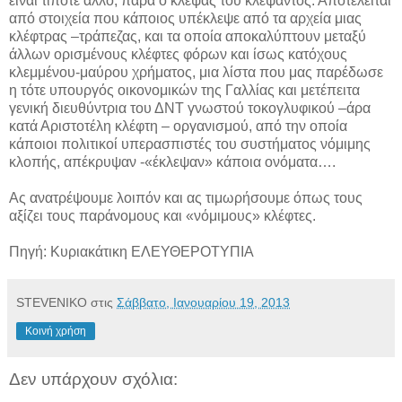
είναι τίποτε άλλο, παρά ο κλέψας του κλέψαντος. Αποτελείται
από στοιχεία που κάποιος υπέκλεψε από τα αρχεία μιας
κλέφτρας –τράπεζας, και τα οποία αποκαλύπτουν μεταξύ
άλλων ορισμένους κλέφτες φόρων και ίσως κατόχους
κλεμμένου-μαύρου χρήματος, μια λίστα που μας παρέδωσε
η τότε υπουργός οικονομικών της Γαλλίας και μετέπειτα
γενική διευθύντρια του ΔΝΤ γνωστού τοκογλυφικού –άρα
κατά Αριστοτέλη κλέφτη – οργανισμού, από την οποία
κάποιοι πολιτικοί υπερασπιστές του συστήματος νόμιμης
κλοπής, απέκρυψαν -«έκλεψαν» κάποια ονόματα….
Ας ανατρέψουμε λοιπόν και ας τιμωρήσουμε όπως τους
αξίζει τους παράνομους και «νόμιμους» κλέφτες.
Πηγή: Κυριακάτικη ΕΛΕΥΘΕΡΟΤΥΠΙΑ
STEVENIKO
στις
Σάββατο, Ιανουαρίου 19, 2013
Κοινή χρήση
Δεν υπάρχουν σχόλια: