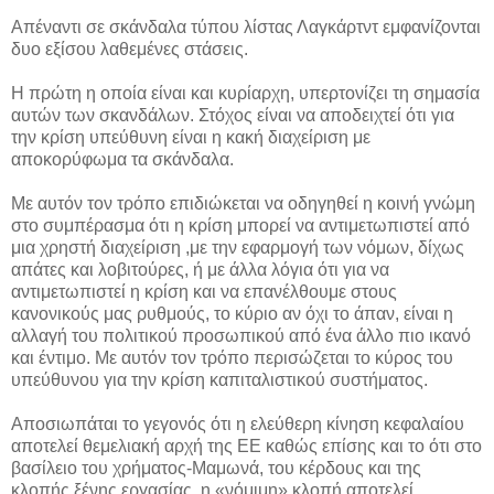
Απέναντι σε σκάνδαλα τύπου λίστας Λαγκάρτντ εμφανίζονται
δυο εξίσου λαθεμένες στάσεις.
Η πρώτη η οποία είναι και κυρίαρχη, υπερτονίζει τη σημασία
αυτών των σκανδάλων. Στόχος είναι να αποδειχτεί ότι για
την κρίση υπεύθυνη είναι η κακή διαχείριση με
αποκορύφωμα τα σκάνδαλα.
Με αυτόν τον τρόπο επιδιώκεται να οδηγηθεί η κοινή γνώμη
στο συμπέρασμα ότι η κρίση μπορεί να αντιμετωπιστεί από
μια χρηστή διαχείριση ,με την εφαρμογή των νόμων, δίχως
απάτες και λοβιτούρες, ή με άλλα λόγια ότι για να
αντιμετωπιστεί η κρίση και να επανέλθουμε στους
κανονικούς μας ρυθμούς, το κύριο αν όχι το άπαν, είναι η
αλλαγή του πολιτικού προσωπικού από ένα άλλο πιο ικανό
και έντιμο. Με αυτόν τον τρόπο περισώζεται το κύρος του
υπεύθυνου για την κρίση καπιταλιστικού συστήματος.
Αποσιωπάται το γεγονός ότι η ελεύθερη κίνηση κεφαλαίου
αποτελεί θεμελιακή αρχή της ΕΕ καθώς επίσης και το ότι στο
βασίλειο του χρήματος-Μαμωνά, του κέρδους και της
κλοπής ξένης εργασίας, η «νόμιμη» κλοπή αποτελεί