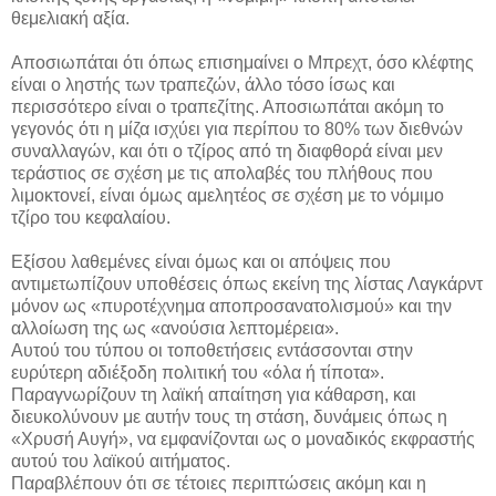
θεμελιακή αξία.
Αποσιωπάται ότι όπως επισημαίνει ο Μπρεχτ, όσο κλέφτης
είναι ο ληστής των τραπεζών, άλλο τόσο ίσως και
περισσότερο είναι ο τραπεζίτης. Αποσιωπάται ακόμη το
γεγονός ότι η μίζα ισχύει για περίπου το 80% των διεθνών
συναλλαγών, και ότι ο τζίρος από τη διαφθορά είναι μεν
τεράστιος σε σχέση με τις απολαβές του πλήθους που
λιμοκτονεί, είναι όμως αμελητέος σε σχέση με το νόμιμο
τζίρο του κεφαλαίου.
Εξίσου λαθεμένες είναι όμως και οι απόψεις που
αντιμετωπίζουν υποθέσεις όπως εκείνη της λίστας Λαγκάρντ
μόνον ως «πυροτέχνημα αποπροσανατολισμού» και την
αλλοίωση της ως «ανούσια λεπτομέρεια».
Αυτού του τύπου οι τοποθετήσεις εντάσσονται στην
ευρύτερη αδιέξοδη πολιτική του «όλα ή τίποτα».
Παραγνωρίζουν τη λαϊκή απαίτηση για κάθαρση, και
διευκολύνουν με αυτήν τους τη στάση, δυνάμεις όπως η
«Χρυσή Αυγή», να εμφανίζονται ως ο μοναδικός εκφραστής
αυτού του λαϊκού αιτήματος.
Παραβλέπουν ότι σε τέτοιες περιπτώσεις ακόμη και η