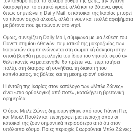
τον καθαρό αέρα, το χαλαρό ρυθμό της ζωής, την υγιεινή
διατροφή και το σπιτικό κρασί, αλλά και τα βότανα, αφού
όπως σημειώνει η Daily Mail, οι κάτοικοι της Ικαρίας μπορεί
να πίνουν συχνά αλκοόλ, αλλά πίνουν και πολλά αφεψήματα
με βότανα που φυτρώνουν στο νησί.
Ομως, συνεχίζει η Daily Mail, σύμφωνα με μια έκθεση του
Πανεπιστημίου Αθηνών, τα μυστικά της μακροζωίας των
Ικαριωτών συμπηκνώνονται στη σωματική άσκηση (στην
οποιά βοηθά η μορφολογία του ίδιου του νησιού, αφού αν
θέλει κανείς να μετακινηθεί θα πρέπει να... περπατήσει
πολύ), στη διατροφική συνήθεια, τη διακοπή του
καπνίσματος, τις βόλτες και τη μεσημεριανή σιέστα.
Η ένταξη της Ικαρίας στον κατάλογο των «Μπλε Ζώνες»
είναι «πιο ορθολογική από ποτέ», καταλήγει η βρετανική
εφημερίδα.
Ο όρος Μπλε Ζώνες δημιουργήθηκε από τους Γιάννη Πες
και Μισέλ Πουλέν και περιγράφει μια περιοχή όπου οι
κάτοικοί της ζουν σημαντικά περισσότερο από ότι στον
υπόλοιπο κόσμο. Ποιες περιοχές θεωρούνται Μπλε Ζώνες: