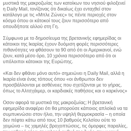
μυστικά της μακροζωίας των κατοίκων του νησιού φιλοξενεί
η Daily Mail, τονίζονας ότι δικαίως έχει ενταχθεί στον
κατάλογο με τις «Μπλε Ζώνες» τις πέντε περιοχές στον
κόσμο όπου οι κάτοκοί τους ζουν περισσότερο από
οπουδήποτε αλλού στη Γη.
Σύμφωνα με το δημοσίευμα της βρετανικής εφημερίδας οι
κάτοικοι της Ικαρίας έχουν δυόμιση φορές περισσότερες
πιθανότητες να φθάσουν τα 90 από ότι οι Αμερικανοί, ενώ
ζουν, κατά μέσο όρο, 10 χρόνια περισσότερο από ότι οι
υπόλοιποι κάτοικοι της Ευρώπης.
«Και δεν φθάνει μόνο αυτό» σημειώνει η Daily Mail, αλλά η
Ικαρία είναι ένας τόπους όπου «οι άνθρωποι δεν
προσβάλλονται με ασθένειες που σχετίζονται με το γήρας,
όπως το Αλτσχάιμερ, οι καρδιακές παθήσεις και ο καρκίνος»
Οσον αφορά τα μυστικά της μακροζωίας; Η βρετανική
εφημερίδα αναφέρει ότι θα μπορούσε κάποιος απλοϊκά να τα
συμπυκνώσει στον ήλιο, την υψηλή θερμοκρασία – η οποία
δεν πέφτει κάτω από τους 10 βαθμούς Κελσίου ούτε το
χειμώνα – τις χαμηλές βροχοπτώσεις, τις όμορφες παραλίες,