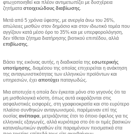
φτωχοποιηθεί και πλέον αντιμετωπίζει με δυσχέρεια
ζητήματα
στοιχειώδους διαβίωσης
.
Μετά από 5 χρόνια ύφεσης, με ανεργία άνω του 26%,
απώλειες μισθών στον δημόσιο και στον ιδιωτικό τομέα που
αγγίζουν κατά μέσο όρο το 35% και με υπερφορολόγηση,
δεν τίθεται ζήτημα διατήρησης βιοτικού επιπέδου, αλλά
επιβίωσης
.
Βάσει της εικόνας αυτής, η διαδικασία της
εσωτερικής
υποτίμησης
, διαμέσου της οποίας επιχειρείται η ανάκτηση
της ανταγωνιστικότητας των ελληνικών προϊόντων και
υπηρεσιών, έχει
αποτύχει
παταγωδώς.
Μια αποτυχία η οποία δεν έγκειται μόνο στο γεγονός ότι τα
μη μισθολογικά κόστη, όπως αυτά εκφράζονται στις
ασφαλιστικές εισφορές, στη γραφειοκρατία και στο ευρύτερο
πλαίσιο συνθηκών ανταγωνισμού, παρέμειναν επί της
ουσίας
ανέπαφα
, μετριάζοντας έτσι το όποιο όφελος για τις
ελληνικές εξαγωγές, αλλά κυριότερα στο ότι οι τιμές βασικών
καταναλωτικών αγαθών είτε παραμένουν πεισματικά στα
προ τριετίας επίπεδά τους είτε ακριβαίνουν.