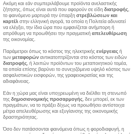
Ακόμη και εάν συμπεριλάβουμε προϊόντα ανελαστικής
ζήτησης, όπως είναι αυτά που αφορούν σε είδη
διατροφής
,
το φαινόμενο μαρτυρά την ύπαρξη
στρεβλώσεων και
καρτέλ
στην ελληνική αγορά, τα οποία η Πολιτεία αδυνατεί
να ελέγξει, την ίδια ώρα που εμφανίζεται ανήμπορη ή
απρόθυμη να προωθήσει την πραγματική
απελευθέρωση
της οικονομίας.
Παράμετροι όπως το κόστος της ηλεκτρικής
ενέργειας
ή
των
μεταφορών
αντικατοπτρίζονται στο κόστος των ειδών
διατροφής
, ή λοιπών προϊόντων του μεταποιητικού τομέα,
τα οποία επίσης βαρύνει το συνεχιζόμενα υψηλό κόστος των
ασφαλιστικών εισφορών, της γραφειοκρατίας και της
αδιαφάνειας.
Εάν η χώρα μας είναι υποχρεωμένη να διέλθει τη στενωπό
της
δημοσιονομικής προσαρμογής
, δεν μπορεί, εκ των
πραγμάτων, να το πράξει δίχως να προωθήσει αντίστοιχα
μέτρα απελευθέρωσης και εξυγίανσης της οικονομικής
δραστηριότητας.
Όσο δεν πατάσσονται φαινόμενα όπως η φοροδιαφυγή, η