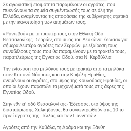
Σε αγωνιστική ετοιμότητα παραμένουν οι αγρότες, που
πυκνώνουν τα σημεία συγκέντρωσής τους σε όλη την
Ελλάδα, αναμένοντας τις αποφάσεις της κυβέρνησης σχετικά
με την ικανοποίηση των αιτημάτων τους.
«Ραντεβού» με τα τρακτέρ τους στην Εθνική Οδό
Θεσσαλονίκης- Σερρών, στο ύψος του Λευκώνα, έδωσαν για
σήμερα Δευτέρα αγρότες των Σερρών, με εξαίρεση τους
συναδέλφους τους που θα παραμείνουν με τα τρακτέρ τους,
παραπλεύρως της Εγνατίας Οδού, στα Ν. Κερδύλλια.
Την ενίσχυση του μπλόκου τους με τρακτέρ από τα μπλόκα
στον Κοπανό Νάουσας και στην Κυψέλη Ημαθίας,
αναμένουν οι αγρότες, στο ύψος της Κουλούρας Ημαθίας, οι
οποίοι έχουν παρατάξει τα μηχανήματά τους στις άκρες της
Εγνατίας Οδού.
Στην εθνική οδό Θεσσαλονίκης- Έδεσσας, στο ύψος της
διασταύρωσης Χαλκηδόνας, θα συγκεντρωθούν στις 10 το
πρωί αγρότες της Πέλλας και των Γιαννιτσών.
Αγρότες από την Καβάλα, τη Δράμα και την Ξάνθη