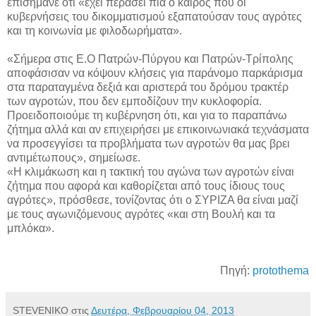
επισήμανε ότι «έχει περάσει πια ο καιρός που οι
κυβερνήσεις του δικομματισμού εξαπατούσαν τους αγρότες
και τη κοινωνία με φιλοδωρήματα».
«Σήμερα στις Ε.Ο Πατρών-Πύργου και Πατρών-Τρίπολης
αποφάσισαν να κόψουν κλήσεις για παράνομο παρκάρισμα
στα παραταγμένα δεξιά και αριστερά του δρόμου τρακτέρ
των αγροτών, που δεν εμποδίζουν την κυκλοφορία.
Προειδοποιούμε τη κυβέρνηση ότι, και για το παραπάνω
ζήτημα αλλά και αν επιχειρήσει με επικοινωνιακά τεχνάσματα
να προσεγγίσει τα προβλήματα των αγροτών θα μας βρει
αντιμέτωπους», σημείωσε.
«Η κλιμάκωση και η τακτική του αγώνα των αγροτών είναι
ζήτημα που αφορά και καθορίζεται από τους ίδιους τους
αγρότες», πρόσθεσε, τονίζοντας ότι ο ΣΥΡΙΖΑ θα είναι μαζί
με τους αγωνιζόμενους αγρότες «και στη Βουλή και τα
μπλόκα».
Πηγή:
protothema
STEVENIKO
στις
Δευτέρα, Φεβρουαρίου 04, 2013