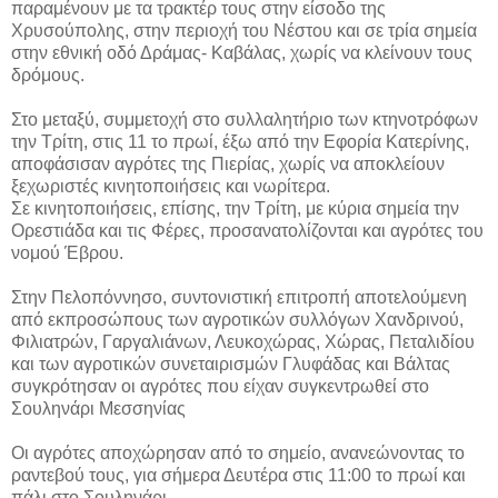
παραμένουν με τα τρακτέρ τους στην είσοδο της
Χρυσούπολης, στην περιοχή του Νέστου και σε τρία σημεία
στην εθνική οδό Δράμας- Καβάλας, χωρίς να κλείνουν τους
δρόμους.
Στο μεταξύ, συμμετοχή στο συλλαλητήριο των κτηνοτρόφων
την Τρίτη, στις 11 το πρωί, έξω από την Εφορία Κατερίνης,
αποφάσισαν αγρότες της Πιερίας, χωρίς να αποκλείουν
ξεχωριστές κινητοποιήσεις και νωρίτερα.
Σε κινητοποιήσεις, επίσης, την Τρίτη, με κύρια σημεία την
Ορεστιάδα και τις Φέρες, προσανατολίζονται και αγρότες του
νομού Έβρου.
Στην Πελοπόννησο, συντονιστική επιτροπή αποτελούμενη
από εκπροσώπους των αγροτικών συλλόγων Χανδρινού,
Φιλιατρών, Γαργαλιάνων, Λευκοχώρας, Χώρας, Πεταλιδίου
και των αγροτικών συνεταιρισμών Γλυφάδας και Βάλτας
συγκρότησαν οι αγρότες που είχαν συγκεντρωθεί στο
Σουληνάρι Μεσσηνίας
Οι αγρότες αποχώρησαν από το σημείο, ανανεώνοντας το
ραντεβού τους, για σήμερα Δευτέρα στις 11:00 το πρωί και
πάλι στο Σουληνάρι.