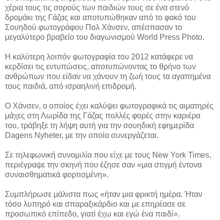
χέρια τους τις σορούς των παιδιών τους σε ένα στενό
δρομάκι της Γάζας και αποτυπώθηκαν από το φακό του
Σουηδού φωτογράφου Πολ Χάνσεν, απέσπασαν το
μεγαλύτερο βραβείο του διαγωνισμού World Press Photo.
Η καλύτερη λοιπόν φωτογραφία του 2012 κατάφερε να
κερδίσει τις εντυπώσεις, αποτυπώνοντας το θρήνο των
ανθρώπων που είδαν να χάνουν τη ζωή τους τα αγαπημένα
τους παιδιά, από ισραηλινή επιδρομή.
Ο Χάνσεν, ο οποίος έχει καλύψει φωτογραφικά τις αιματηρές
μάχες στη Λωρίδα της Γάζας πολλές φορές στην καριέρα
του, τράβηξε τη λήψη αυτή για την σουηδική εφημερίδα
Dagens Nyheter, με την οποία συνεργάζεται.
Σε τηλεφωνική συνομιλία που είχε με τους New York Times,
περιέγραψε την σκηνή που έζησε σαν «μια στιγμή έντονα
συναισθηματικά φορτισμένη».
Συμπλήρωσε μάλιστα πως «ήταν μια φρικτή ημέρα. Ήταν
τόσο λυπηρό και σπαραξικάρδιο και με επηρέασε σε
προσωπικό επίπεδο, γιατί έχω και εγώ ένα παιδί».