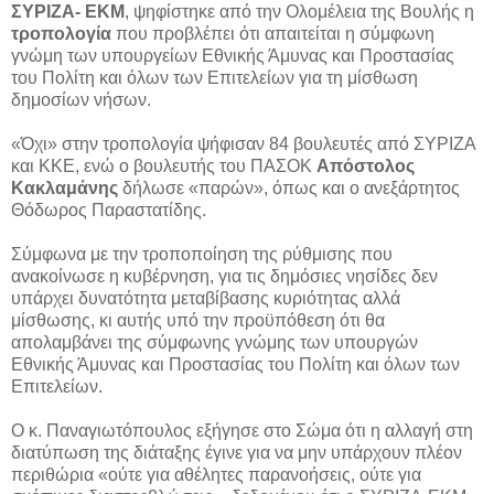
ΣΥΡΙΖΑ- EKM
, ψηφίστηκε από την Ολομέλεια της Βουλής η
τροπολογία
που προβλέπει ότι απαιτείται η σύμφωνη
γνώμη των υπουργείων Εθνικής Άμυνας και Προστασίας
του Πολίτη και όλων των Επιτελείων για τη μίσθωση
δημοσίων νήσων.
«Όχι» στην τροπολογία ψήφισαν 84 βουλευτές από ΣΥΡΙΖΑ
και ΚΚΕ, ενώ ο βουλευτής του ΠΑΣΟΚ
Απόστολος
Κακλαμάνης
δήλωσε «παρών», όπως και ο ανεξάρτητος
Θόδωρος Παραστατίδης.
Σύμφωνα με την τροποποίηση της ρύθμισης που
ανακοίνωσε η κυβέρνηση, για τις δημόσιες νησίδες δεν
υπάρχει δυνατότητα μεταβίβασης κυριότητας αλλά
μίσθωσης, κι αυτής υπό την προϋπόθεση ότι θα
απολαμβάνει της σύμφωνης γνώμης των υπουργών
Εθνικής Άμυνας και Προστασίας του Πολίτη και όλων των
Επιτελείων.
Ο κ. Παναγιωτόπουλος εξήγησε στο Σώμα ότι η αλλαγή στη
διατύπωση της διάταξης έγινε για να μην υπάρχουν πλέον
περιθώρια «ούτε για αθέλητες παρανοήσεις, ούτε για