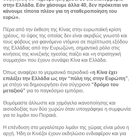
στην Ελλάδα. Εάν χάσουμε άλλα 40, δεν πρόκειται να
κάνουμε τίποτα πλέον για τη σταθεροποίηση του
ευρώ».
Πέρα από την έκθεση της Κίνας στην ευρωπαϊκή κρίση
χρέους, το ύψος της οποίας δεν είναι ακριβώς γνωστό και
τους φόβους για φαινόμενο ντόμινο σε περίπτωση εξόδου
της Ελλάδας από την Ευρωζώνη, σημαντικό ρόλο στις
κινήσεις της κινεζικής ηγεσίας παίζει και «η στρατηγική
συμμαχία» που έχουν συνάψει Κίνα και Ελλάδα.
Όπως αναφέρει το γερμανικό περιοδικό «
η Κίνα έχει
επιλέξει την Ελλάδα ως την “πύλη της στην Ευρώπη”
,
με στόχο να δημιουργήσει ένα σύγχρονο
“δρόμο του
μεταξιού”
για το παγκόσμιο εμπόριο.
Θυμόμαστε άλλωστε και χαμόγελα ικανοποίησης και
αισιοδοξίας των δύο χωρών όταν υπογράφηκε η συμφωνία
για το λιμάνι του Πειραιά.
Η επένδυση στο μεγαλύτερο λιμάνι της χώρας είναι μόνο η
αρχή. Ήδη οι Κινέζοι έχουν εκδηλώσει ενδιαφέρον και για