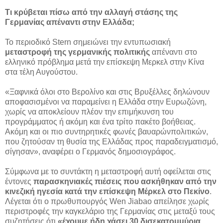
Τι κρύβεται πίσω από την αλλαγή στάσης της
Γερμανίας απέναντι στην Ελλάδα;
Το περιοδικό Stern σημειώνει την εντυπωσιακή
μεταστροφή της γερμανικής πολιτικής
απέναντι στο
ελληνικό πρόβλημα μετά την επίσκεψη Μερκελ στην Κίνα
στα τέλη Αυγούστου.
«Ξαφνικά όλοι στο Βερολίνο και στις Βρυξέλλες δηλώνουν
αποφασισμένοι να παραμείνει η Ελλάδα στην Ευρωζώνη,
χωρίς να αποκλείουν πλέον την επιμήκυνση του
προγράμματος ή ακόμη και ένα τρίτο πακέτο βοήθειας.
Ακόμη και οι πιο συντηρητικές φωνές βαυαρώνπολιτικών,
που ζητούσαν τη θυσία της Ελλάδας προς παραδειγματισμό,
σίγησαν», αναφέρει ο Γερμανός δημοσιογράφος.
Σύμφωνα με το συντάκτη η μεταστροφή αυτή οφείλεται στις
έντονες
παρασκηνιακές πιέσεις που ασκήθηκαν από την
κινεζική ηγεσία κατά την επίσκεψη Μέρκελ στο Πεκίνο
.
Λέγεται ότι ο πρωθυπουργός Wen Jiabao απείλησε χωρίς
περιστροφές την καγκελάριο της Γερμανίας στις μεταξύ τους
συζητήσεις ότι
«έχουμε ήδη χάσει 30 δισεκατομμύρια