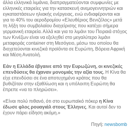
άλλα ελληνικά λιμάνια, διαπραγματεύονται συμφωνίες με
ελληνικές εταιρείες για την κατασκευή ανεμογεννητριών και
εγκαταστάσεων ηλιακής ενέργειας, ενώ ενδιαφέρονται και
για το 40% του αεροδρομίου «Ελευθέριος Βενιζέλος» μετά
τη λήξη του συμβολαίου διαχείρισης που κατέχει σήμερα
γερμανική εταιρεία. Αλλά και για το λιμάνι του Πειραιά στόχος
των Κινέζων είναι να εξελιχθεί στο μεγαλύτερο λιμάνι
μεταφοράς container στη Μεσόγειο, μέσω του οποίου θα
διοχετεύονται κινεζικά προϊόντα σε Ευρώπη, Βόρεια Αφρική
και Μέση Ανατολή.
Εάν η Ελλάδα έβγαινε από την Ευρωζώνη, οι κινεζικές
επενδύσεις θα έχαναν μονομιάς την αξία τους.
Η Κίνα θα
είχε επενδύσει σε ένα αποτυχημένο κράτος που θα
βυθιζόταν στην εξαθλίωση και η υπόλοιπη Ευρώπη θα
έπρεπε «να το πληρώσει».
«Είναι πολύ πιθανό, ότι στο ευρωπαϊκό πόκερ
η Κίνα
έδωσε φλος ρουαγιάλ στους Έλληνες
. Και αυτοί δεν το
έχουν πάρει είδηση ακόμη.»
Πηγή:
newsbomb