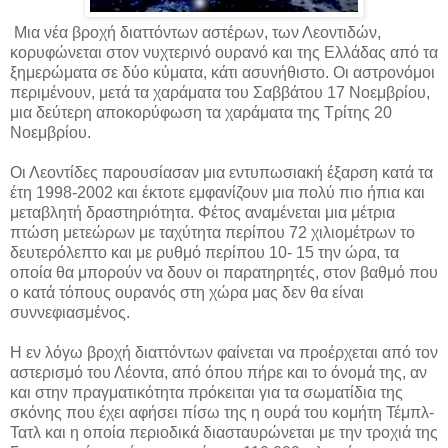
Μια νέα βροχή διαττόντων αστέρων, των Λεοντιδών,
κορυφώνεται στον νυχτερινό ουρανό και της Ελλάδας από τα
ξημερώματα σε δύο κύματα, κάτι ασυνήθιστο. Οι αστρονόμοι
περιμένουν, μετά τα χαράματα του Σαββάτου 17 Νοεμβρίου,
μια δεύτερη αποκορύφωση τα χαράματα της Τρίτης 20
Νοεμβρίου.
Οι Λεοντίδες παρουσίασαν μια εντυπωσιακή έξαρση κατά τα
έτη 1998-2002 και έκτοτε εμφανίζουν μια πολύ πιο ήπια και
μεταβλητή δραστηριότητα. Φέτος αναμένεται μια μέτρια
πτώση μετεώρων με ταχύτητα περίπου 72 χιλιομέτρων το
δευτερόλεπτο και με ρυθμό περίπου 10- 15 την ώρα, τα
οποία θα μπορούν να δουν οι παρατηρητές, στον βαθμό που
ο κατά τόπους ουρανός στη χώρα μας δεν θα είναι
συννεφιασμένος.
Η εν λόγω βροχή διαττόντων φαίνεται να προέρχεται από τον
αστερισμό του Λέοντα, από όπου πήρε και το όνομά της, αν
και στην πραγματικότητα πρόκειται για τα σωματίδια της
σκόνης που έχει αφήσει πίσω της η ουρά του κομήτη Τέμπλ-
Τατλ και η οποία περιοδικά διασταυρώνεται με την τροχιά της