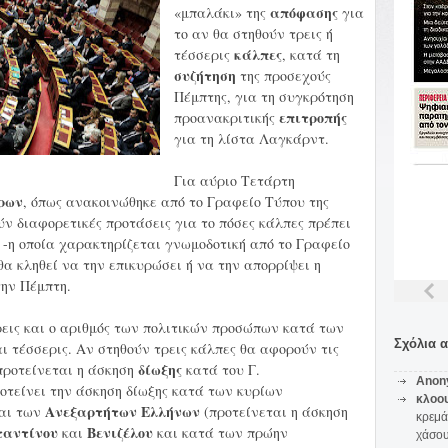
απόφασης
«μπαλάκι» της
για
το αν θα στηθούν τρεις ή
κάλπες
τέσσερις
, κατά τη
συζήτηση
της προσεχούς
Πέμπτης, για τη συγκρότηση
επιτροπής
προανακριτικής
για τη λίστα Λαγκάρντ.
Για αύριο Τετάρτη
ρων
, όπως ανακοινώθηκε από το Γραφείο Τύπου της
ύν διαφορετικές προτάσεις για το πόσες κάλπες πρέπει
 -η οποία χαρακτηρίζεται γνωμοδοτική από το Γραφείο
θα κληθεί να την επικυρώσει ή να την απορρίψει η
την Πέμπτη.
εις και ο αριθμός των πολιτικών προσώπων κατά των
Σχόλια 
ι τέσσερις. Αν στηθούν τρεις κάλπες θα αφορούν τις
δίωξης
προτείνεται η άσκηση
κατά του Γ.
Anon
οτείνει την άσκηση δίωξης κατά των κυρίων
κλοο
Ανεξαρτήτων
Ελλήνων
και των
(προτείνεται η άσκηση
κρεμά
αντίνου
Βενιζέλου
και
και κατά των πρώην
χάσο