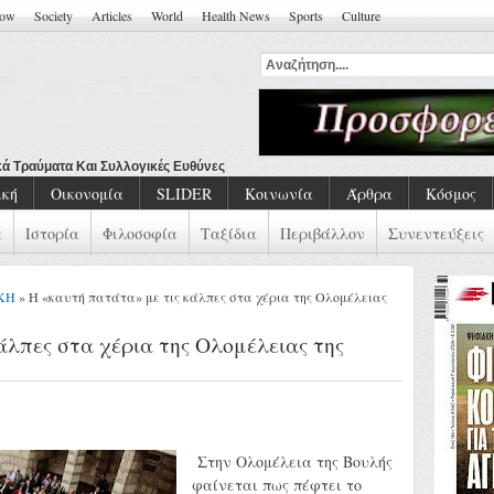
how
Society
Articles
World
Health News
Sports
Culture
ική
Οικονομία
SLIDER
Κοινωνία
Άρθρα
Κόσμος
α
Ιστορία
Φιλοσοφία
Ταξίδια
Περιβάλλον
Συνεντεύξεις
ΚΗ
» Η «καυτή πατάτα» με τις κάλπες στα χέρια της Ολομέλειας
άλπες στα χέρια της Ολομέλειας της
Στην Ολομέλεια της Βουλής
φαίνεται πως πέφτει το