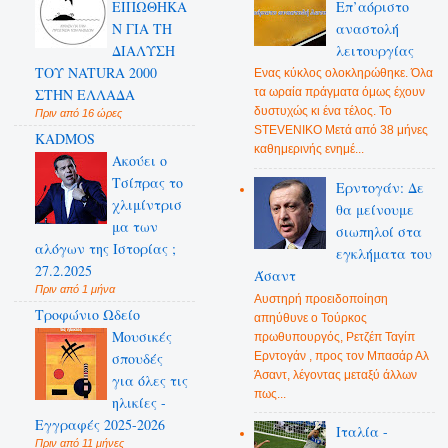
ΕΙΠΩΘΗΚΑ
Επ’αόριστο
Ν ΓΙΑ ΤΗ
αναστολή
ΔΙΑΛΥΣΗ
λειτουργίας
ΤΟΥ NATURA 2000
Ενας κύκλος ολοκληρώθηκε. Όλα
ΣΤΗΝ ΕΛΛΑΔΑ
τα ωραία πράγματα όμως έχουν
δυστυχώς κι ένα τέλος. Το
Πριν από 16 ώρες
STEVENIKO Μετά από 38 μήνες
KADMOS
καθημερινής ενημέ...
Ακούει ο
Τσίπρας το
Ερντογάν: Δε
χλιμίντρισ
θα μείνουμε
μα των
σιωπηλοί στα
αλόγων της Ιστορίας ;
εγκλήματα του
27.2.2025
Άσαντ
Πριν από 1 μήνα
Αυστηρή προειδοποίηση
Τροφώνιο Ωδείο
απηύθυνε ο Τούρκος
Mουσικές
πρωθυπουργός, Ρετζέπ Ταγίπ
Ερντογάν , προς τον Μπασάρ Αλ
σπουδές
Άσαντ, λέγοντας μεταξύ άλλων
για όλες τις
πως...
ηλικίες -
Εγγραφές 2025-2026
Ιταλία -
Πριν από 11 μήνες