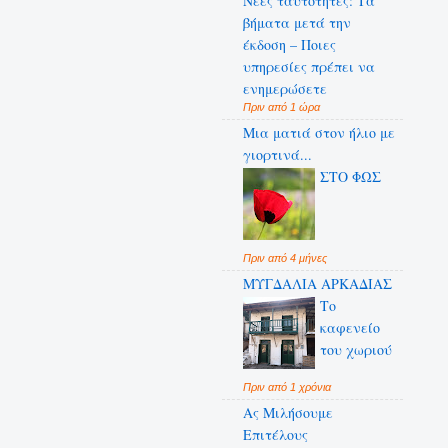
Νέες ταυτότητες: Τα
βήματα μετά την
έκδοση – Ποιες
υπηρεσίες πρέπει να
ενημερώσετε
Πριν από 1 ώρα
Μια ματιά στον ήλιο με
γιορτινά...
ΣΤΟ ΦΩΣ
Πριν από 4 μήνες
ΜΥΓΔΑΛΙΑ ΑΡΚΑΔΙΑΣ
Το
καφενείο
του χωριού
Πριν από 1 χρόνια
Ας Μιλήσουμε
Επιτέλους