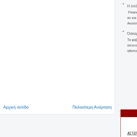
Η λιτ
Finan
αν και
Ακούστ
Όσκαρ
Τα φαβ
απονομ
ηθοποι
Αρχική σελίδα
Παλαιότερη Ανάρτηση