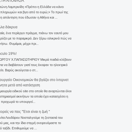
ΣΤΗ ΑΠΟΦΑΣΗ.
τώνη Λαμπρινίδη «Πρέπει η Ελλάδα να κάνει
 πληρωμών και βγει από το ευρώ;» Το πρωί της
 η απάντηση που έδωσαν η Αθήνα και ...
λλα δάκρυα
αία, ένα περίεργο πράγμα, πιάνω τον εαυτό μου
ρύζει με το παραμικρό. Δεν ξέρω ειλικρινά πώς να
γήσω. Θυμάμαι, μέχρι πρι...
nculo 19%!
ΙΩΡΓΟΥ Χ.ΠΑΠΑΣΩΤΗΡΙΟΥ Μικρά παιδιά κλέβουν
για να διαβάσουν γιατί τους έκοψαν το ηλεκτρικό
ίτι. Βαρύς ακούγεται ο στ...
ουργείο Οικονομικών θα βγάζει στο ίντερνετ
ίνητα μετά από κατάσχεση
μιουργία ειδικού site στο οποίο θα αναρτώνται όλοι
ιστηριασμοί ακινήτων τα οποία έχει κατασχέσει η
 προχωρά το υπουργεί...
ρείς να πεις ''Έτσι είναι η ζωή ''
νίτα Λουδάρου Νοσταλγούμε τη ζεστασιά του
ού μας, και την ίδια στιγμή ονειρευόμαστε το
ό ταξίδι. Επιθυμούμε να ...