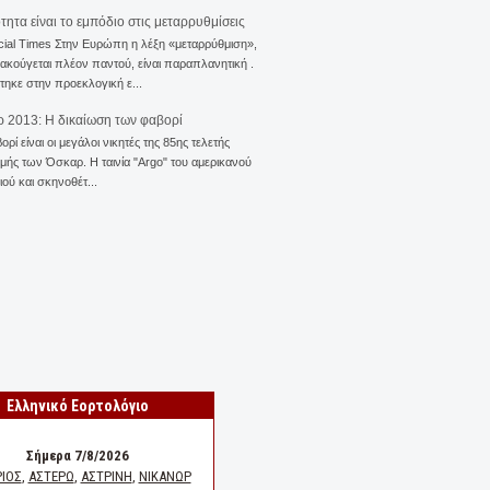
ότητα είναι το εμπόδιο στις μεταρρυθμίσεις
cial Times Στην Ευρώπη η λέξη «μεταρρύθμιση»,
 ακούγεται πλέον παντού, είναι παραπλανητική .
ηκε στην προεκλογική ε...
 2013: Η δικαίωση των φαβορί
ορί είναι οι μεγάλοι νικητές της 85ης τελετής
ής των Όσκαρ. Η ταινία "Αrgo" του αμερικανού
ού και σκηνοθέτ...