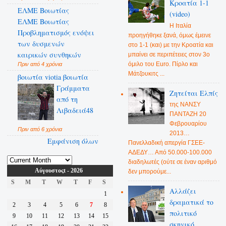
Κροατία 1-1
ΕΛΜΕ Βοιωτίας
(video)
ΕΛΜΕ Βοιωτίας
Η Ιταλία
Προβληματισμός ενόψει
προηγήθηκε ξανά, όμως έμεινε
των δυσμενών
στο 1-1 (και) με την Κροατία και
καιρικών συνθηκών
μπαίνει σε περιπέτειες στον 3ο
όμιλο του Euro. Πίρλο και
Πριν από 4 χρόνια
Μάτζουκιτς ...
βοιωτία viotia βοιωτία
Γράμματα
Ζητείται Ελπίς
από τη
της ΝΑΝΣΥ
Λιβαδειά48
ΠΑΝΤΑΖΗ 20
Φεβρουαρίου
Πριν από 6 χρόνια
2013…
Εμφάνιση όλων
Πανελλαδική απεργία ΓΣΕΕ-
ΑΔΕΔΥ… Από 50.000-100.000
διαδηλωτές (ούτε σε έναν αριθμό
Αύγουστοςt - 2026
δεν μπορούμε...
S
M
T
W
T
F
S
Αλλάζει
1
δραματικά το
2
3
4
5
6
7
8
πολιτικό
9
10
11
12
13
14
15
σκηνικό