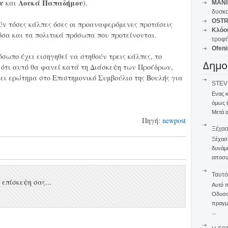
υ
Λουκά
Παπαδήμου
και
).
MANI
δυσκο
OSTR
ούν τόσες κάλπες όσες οι προαναφερόμενες προτάσεις
Κλόο
όσα και τα πολιτικά πρόσωπα που προτείνονται.
τροφή
Ofeni
όσωπο έχει εισηγηθεί να στηθούν τρεις κάλπες, το
Δημο
 ότι αυτό θα φανεί κατά τη Διάσκεψη των Προέδρων,
νει ερώτημα στο Επιστημονικό Συμβούλιο της Βουλής για
STEVE
Ενας 
όμως 
Μετά α
Πηγή:
newpost
Ξέχα
Ξέχασε
δυνάμε
αποσυν
Ταυτό
επίσκεψη σας...
Αυτό 
Οδυσσέ
πραγμα
...