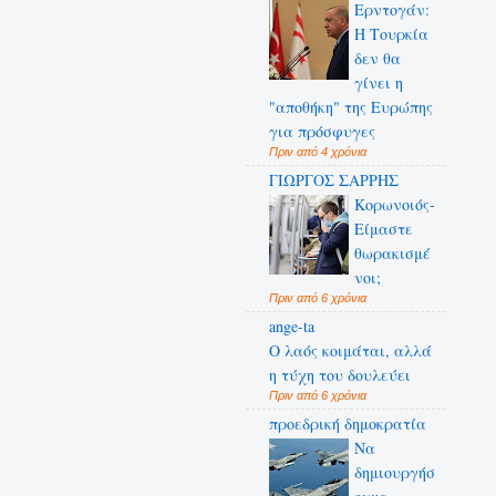
Ερντογάν:
Η Τουρκία
δεν θα
γίνει η
"αποθήκη" της Ευρώπης
για πρόσφυγες
Πριν από 4 χρόνια
ΓΙΩΡΓΟΣ ΣΑΡΡΗΣ
Κορωνοιός-
Είμαστε
θωρακισμέ
νοι;
Πριν από 6 χρόνια
ange-ta
Ο λαός κοιμάται, αλλά
η τύχη του δουλεύει
Πριν από 6 χρόνια
προεδρική δημοκρατία
Να
δημιουργήσ