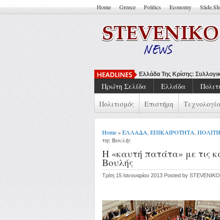
Home
Greece
Politics
Economy
Slide.S
Να Μπορείς Να
Πρώτη Σελίδα
Ελλάδα
Πολιτ
Πολιτισμός
Επιστήμη
Τεχνολογί
Home
»
ΕΛΛΑΔΑ
,
ΕΠΙΚΑΙΡΟΤΗΤΑ
,
ΠΟΛΙΤΙ
της Βουλής
Η «καυτή πατάτα» με τις κ
Βουλής
Τρίτη 15 Ιανουαρίου 2013 Posted by STEVENIKO