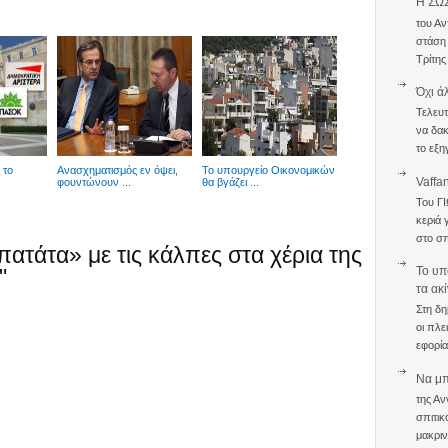
Η ΣΩ
του Αν
στάση
Τρίτης
Όχι ά
Τελευτ
να δακ
το εξη
 το
Ανασχηματισμός εν όψει,
To υπουργείο Οικονομικών
Vaffa
φουντώνουν ...
θα βγάζει ...
Του Γ
κεριά 
στο σπ
πατάτα» με τις κάλπες στα χέρια της
"
To υπ
τα ακ
Στη δη
οι πλε
εφορία
Να μπο
της Αν
σπιτικ
μακριν