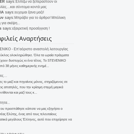
says:
ER
Ελπίζω να ξεπεραστούν οι
λίες....και σύντομα κοντά μας
says:
IA
ευχομαι ξανα μαζι!
says:
υν
Μπράβο για το άρθρο! Μπόλικη
 για σκέψη...
says:
s
εξαιρετική προσέγγιση !
φιλείς Αναρτήσεις
NIKO - Επ’αόριστο αναστολή λειτουργίας
κύκλος ολοκληρώθηκε. Όλα τα ωραία πράγματα
έχουν δυστυχώς κι ένα τέλος. Το STEVENIKO
πό 38 μήνες καθημερινής ενημέ...
σες…
ς το μαζί και πηγαίνεις μόνος, στηριζόμενος σε
ις απατηλές, που την κρίσιμη στιγμή μαγικά
τίθονται και μαζί τους κ...
τητα...
που προσπάθησε κάποτε να μας εξηγήσει ο
ας Ελύτης, ένας από τους τελευταίους
τικά μεγάλους Έλληνες, αυτό που επιχείρησε να