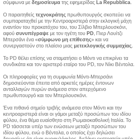
σύμφωνα με
δημοσίευμα
της εφημερίδας
La Repubblica
.
O παραιτηθείς
τεχνοκράτης
πρωθυπουργός σκοπεύει να
συμπαραταχθεί με την Kεντροαριστερά στην εκλογική μάχη
εναντίον του προκατόχου του, του Σίλβιο Μπερλουσκόνι,
αφού
συνυπέγραψε
με τον ηγέτη του
PD
, Πιερ Λουίτζι
Μπερσάνι ένα «
σύμφωνο
μη
επίθεσης
» και να
συνεργαστούν στο πλαίσιο μιας
μετεκλογικής
συμμαχίας
.
Το PD θέλει επίσης να σταματήσει ο Μόντι να επικρίνει τα
συνδικάτα και τον αριστερό εταίρο του PD, τον Νίκι Βέντολα.
Οι πληροφορίες για τη συμφωνία Μόντι-Μπερσάνι
δημοσιεύονται έπειτα από αρκετές ημέρες έντονων
ανταλλαγών πυρών ανάμεσα στον απερχόμενο
πρωθυπουργό και τον Μπερλουσκόνι.
Ένα πιθανό σημείο τριβής ανάμεσα στον Μόντι και την
κεντροαριστερά είναι οι γάμοι μεταξύ προσώπων του ιδίου
φύλου, ένα θέμα ευαίσθητο στη Ρωμαιοκαθολική Ιταλία. Το
PD τάσσεται υπέρ των ενώσεων μεταξύ προσώπων του
ιδίου φύλου, ενώ ο Βέντολα, ο οποίος έχει δηλώσει
δημοσίως ότι είναι ομοφυλόφιλος, διεξάγει εκστρατεία υπέρ