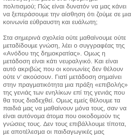
πολιτισµού; Πώς είναι δυνατόν να µας κάνει
να ξεπεράσουµε την αίσθηση ότι ζούµε σε µια
κοινωνία εύθραυστη και ευάλωτη;
Στα σηµερινά σχολεία ούτε µαθαίνουµε ούτε
µεταδίδουµε γνώση, λέει ο συγγραφέας της
«Ανόδου της δηµοκρατίας». Οµως η
µετάδοση είναι κάτι νευραλγικό. Και είναι
αυτό ακριβώς που οι κοινωνίες δεν θέλουν
ούτε ν’ ακούσουν. Γιατί µετάδοση σηµαίνει
στην πραγµατικότητα µια πράξη «επιβολής»
της γενιάς των ενηλίκων επί της γενιάς που
θα τους διαδεχθεί. Οµως εµείς θέλουµε τα
παιδιά µας να µαθαίνουν µόνα τους, σαν να
είναι αυτόνοµα άτοµα που οικοδοµούν τις
γνώσεις τους. ∆εν τους επιβάλλουµε τίποτα,
µε αποτέλεσµα οι παιδαγωγικές µας