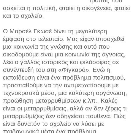
τρόπος που
ασκείται η πολιτική, φταίει η οικογένεια, φταίει
και το σχολείο.
O Μαρσέλ Γκωσέ δίνει τη µεγαλύτερη
έµφαση στο τελευταίο. Μας είχαν υποσχεθεί
µια κοινωνία της γνώσης και αυτό που
οικοδοµούµε είναι µια κοινωνία της άγνοιας,
λέει ο γάλλος ιστορικός και φιλόσοφος σε
συνέντευξή του στη «Φιγκαρό». Ενώ η
εκπαίδευση είναι ένα πρόβληµα πολιτισµού,
προσπαθούµε να την αντιµετωπίσουµε µε
τεχνοκρατικά µέσα, µια καλύτερη οργάνωση,
προώθηση µεταρρυθµίσεων κ.λπ.. Καλές
είναι οι µεταρρυθµίσεις, αλλά αν δεν ξέρεις τι
µεταρρυθµίζεις δεν οδηγείσαι πουθενά. Πώς
είναι δυνατόν το σχολείο να λύσει µε
παιδαγωγικά µέσα ένα πρόβληµα