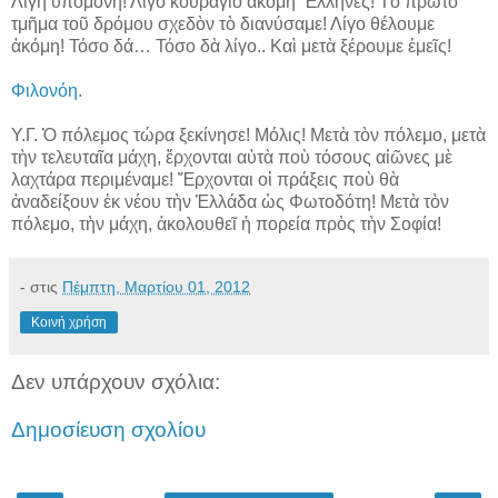
Λίγη ὑπομονή! Λίγο κουράγιο ἀκόμη Ἕλληνες! Τὸ πρῶτο
τμῆμα τοῦ δρόμου σχεδὸν τὸ διανύσαμε! Λίγο θέλουμε
ἀκόμη! Τόσο δά… Τόσο δὰ λίγο.. Καὶ μετὰ ξέρουμε ἐμεῖς!
Φιλονόη.
Υ.Γ. Ὁ πόλεμος τώρα ξεκίνησε! Μόλις! Μετὰ τὸν πόλεμο, μετὰ
τὴν τελευταῖα μάχη, ἔρχονται αὐτὰ ποὺ τόσους αἰῶνες μὲ
λαχτάρα περιμέναμε! Ἔρχονται οἱ πράξεις ποὺ θὰ
ἀναδείξουν ἐκ νέου τὴν Ἑλλάδα ὡς Φωτοδότη! Μετὰ τὸν
πόλεμο, τὴν μάχη, ἀκολουθεῖ ἡ πορεία πρὸς τὴν Σοφία!
-
στις
Πέμπτη, Μαρτίου 01, 2012
Κοινή χρήση
Δεν υπάρχουν σχόλια:
Δημοσίευση σχολίου