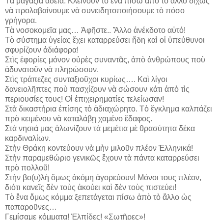
Τὰ μαγαζιὰ ἄδεια. Κλείνουν τὸ ἔνα πίσω ἀπὸ τὸ ἄλλο δίχως
νὰ προλαβαίνουμε νὰ συνειδητοποιήσουμε τὸ πόσο
γρήγορα.
Τὰ νοσοκομεῖα μας… Ἀφῆστε.. Ἄλλο ἀνέκδοτο αὐτό!
Τὸ σύστημα ὑγείας ἔχει καταρρεύσει ἤδη καὶ οἱ ὑπεύθυνοι
σφυρίζουν ἀδιάφορα!
Στὶς ἐφορίες μόνον οὐρὲς συναντᾶς, ἀπὸ ἀνθρώπους ποὺ
ἀδυνατοῦν νὰ πληρώσουν.
Στὶς τράπεζες συνταξιοῦχοι κυρίως…. Καὶ λίγοι
δανειολῆπτες ποὺ πασχίζουν νὰ σώσουν κάτι ἀπὸ τὶς
περιουσίες τους! Οἱ ἐπιχειρηματίες τελείωσαν!
Στὰ δικαστήρια ἐπίσης τὸ ἀδιαχώρητο. Τὸ ἔγκλημα καλπάζει
πρὸ κειμένου νὰ καταλάβῃ χαμένο ἔδαφος.
Στὰ νησιά μας ἁλωνίζουν τὰ μεμέτια μὲ θρασύτητα δέκα
καρδιναλίων.
Στὴν Θράκη κοντεύουν νὰ μὴν μιλοῦν πλέον Ἑλληνικά!
Στὴν παραμεθώριο γενικῶς ἔχουν τὰ πάντα καταρρεύσει
πρὸ πολλοῦ!
Στὴν βο(υ)λὴ ὅμως ἀκόμη ἀγορεύουν! Μόνοι τους πλέον,
διότι κανεῖς δὲν τοὺς ἀκούει καὶ δὲν τοὺς πιστεύει!
Τὸ ἕνα ὅμως κόμμα ξεπετάγεται πίσω ἀπὸ τὸ ἄλλο ὡς
παπαροῦνες…
Γεμίσαμε κόμματα! Ἐλπίδες! «Σωτῆρες»!