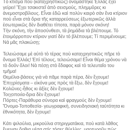
Τὸ κτίσμα ποὺ (καταχρηστικῶς) ὀνομάστηκε Ἑλλὰς ἔχει
γείρει! Ἔχει τσακιστεῖ ἀπὸ σεισμούς, πλημμῦρες κι
ἀνεμοστροβίλους. Εἶναι ἐδῶ καὶ πολὺν καιρὸ σὰν ἕνα κτίριον
ποὺ εἶναι στὰ ὅρια τῆς καταρρεύσεως ἐξωτερικῶς ἀλλὰ
ἐσωτερικῶς δὲν διαθέτει τίποτα, παρὰ μόνον σκόνη!
Τὴν σκόνη, τὴν ἀποσύνθεσι, τὰ ῥημάδια τὰ βλέπουμε. Τό
ἑτοιμόρροπον κτίριον γιατί δέν τό βλέπουμε; Τί περιμένουμε;
Νά μᾶς πλακώσῃ;
Τελειώσαμε μὲ αὐτὸ τὸ τέρας ποὺ καταχρηστικῶς πῆρε τὸ
ὄνομα Ἑλλάς! Ἐπὶ τέλους, τελειώσαμε! Εἶναι θέμα χρόνου νὰ
τὸ δοῦν ὅλοι! Νὰ πέσῃ στὸ ἔδαφος καὶ τὸ τελευταῖο του
τμῆμα!
Θεμέλια-βάσεις γιὰ νὰ πᾶμε παρὰ πέρα, δὲν ἔχουμε!
Ἐπιχρίσματα – εἰκόνα μας πρὸς τὰ ἔξω, δὲν ἔχουμε!
Κολῶνες-ἦθος κι ἀξίες δὲν ἔχουμε!
Τοιχοποιία-ὅρια δὲν ἔχουμε!
Πόρτες-Παράθυρα σύνορα καὶ φραγμούς δὲν ἔχουμε!
Ὄνομα-Τοποθεσία- γεωγραφικὴ, συνειδησιακή ταὐτότητα κι
ἐθνικότητα, δὲν ἔχουμε!
Κάτι ψιλούλια, μικρούλια στηριγματάκια, ποὺ κατὰ λᾶθος
ἔμειναν ὄρθια μέσα στὶς τόσες θύελλες, μαρτυροῦν πὼς