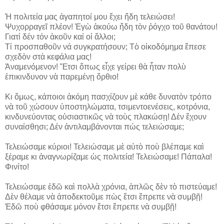
Ἡ πολιτεία μας ἀγαπητοί μου ἔχει ἤδη τελειώσει!
Ψυχορραγεῖ πλέον! Ἐγὼ ἀκούω ἤδη τὸν ῥόγχο τοῦ θανάτου!
Γιατί δέν τόν ἀκοῦν καί οἱ ἄλλοι;
Τί προσπαθοῦν νά συγκρατήσουν; Τὸ οἰκοδόμημα ἔπεσε
σχεδὸν στὰ κεφάλια μας!
Ἀναμενόμενον! Ἔτσι ὅπως εἶχε γείρει θὰ ἦταν πολὺ
ἐπικινδυνον νὰ παρεμένῃ ὄρθιο!
Κι ὅμως, κάποιοι ἀκόμη πασχίζουν μὲ κάθε δυνατὸν τρόπο
νὰ τοῦ χώσουν ὑποστηλώματα, τσιμεντοενέσεις, κοτρόνια,
κινδυνεύοντας οὐσιαστικῶς νὰ τοὺς πλακώσῃ! Δέν ἔχουν
συναίσθησι; Δέν ἀντιλαμβάνονται πώς τελειώσαμε;
Τελειώσαμε κύριοι! Τελειώσαμε μὲ αὐτὸ ποὺ βλέπαμε καὶ
ξέραμε κι ἀναγνωρίζαμε ὡς πολιτεία! Τελειώσαμε! Πάπαλα!
Φινίτο!
Τελειώσαμε ἐδῶ καὶ πολλὰ χρόνια, ἁπλῶς δὲν τὸ πιστεύαμε!
Δὲν θέλαμε νὰ ἀποδεκτοῦμε πὼς ἔτσι ἔπρεπε νὰ συμβῇ!
Ἐδῶ ποὺ φθάσαμε μόνον ἔτσι ἔπρεπε νὰ συμβῇ!