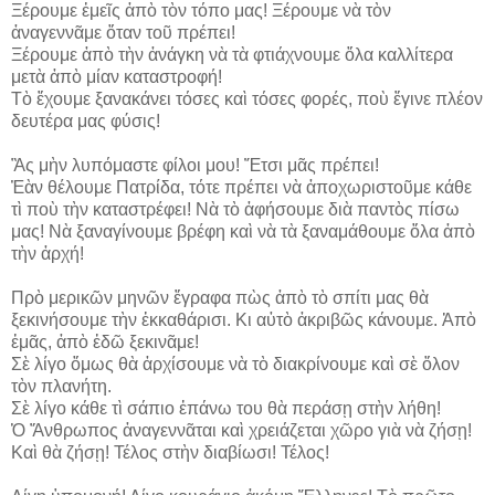
Ξέρουμε ἐμεῖς ἀπὸ τὸν τόπο μας! Ξέρουμε νὰ τὸν
ἀναγεννᾶμε ὅταν τοῦ πρέπει!
Ξέρουμε ἀπὸ τὴν ἀνάγκη νὰ τὰ φτιάχνουμε ὅλα καλλίτερα
μετὰ ἀπὸ μίαν καταστροφή!
Τὸ ἔχουμε ξανακάνει τόσες καὶ τόσες φορές, ποὺ ἔγινε πλέον
δευτέρα μας φύσις!
Ἂς μὴν λυπόμαστε φίλοι μου! Ἔτσι μᾶς πρέπει!
Ἐὰν θέλουμε Πατρίδα, τότε πρέπει νὰ ἀποχωριστοῦμε κάθε
τὶ ποὺ τὴν καταστρέφει! Νὰ τὸ ἀφήσουμε διὰ παντὸς πίσω
μας! Νὰ ξαναγίνουμε βρέφη καὶ νὰ τὰ ξαναμάθουμε ὅλα ἀπὸ
τὴν ἀρχή!
Πρὸ μερικῶν μηνῶν ἔγραφα πὼς ἀπὸ τὸ σπίτι μας θὰ
ξεκινήσουμε τὴν ἐκκαθάρισι. Κι αὐτὸ ἀκριβῶς κάνουμε. Ἀπὸ
ἐμᾶς, ἀπὸ ἐδῶ ξεκινᾶμε!
Σὲ λίγο ὅμως θὰ ἀρχίσουμε νὰ τὸ διακρίνουμε καὶ σὲ ὅλον
τὸν πλανήτη.
Σὲ λίγο κάθε τὶ σάπιο ἐπάνω του θὰ περάσῃ στὴν λήθη!
Ὁ Ἄνθρωπος ἀναγεννᾶται καὶ χρειάζεται χῶρο γιὰ νὰ ζήσῃ!
Καὶ θὰ ζήσῃ! Τέλος στὴν διαβίωσι! Τέλος!