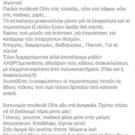
λέγονται!
Παιδιὰ ποὐθενά! Οὔτε στὶς πλατεῖες, οὔτε στὰ πᾶρκα, οὔτε
στὶς παιδικὲς χαρές…
Τὰ αὐτοκίνητα μετακινοῦνται μόνον γιὰ τὰ ἀπαραίτητα καὶ τὰ
περισσότερα ἐξ αὐτῶν ἔχουν ἀράξει διὰ παντός.
Ἀφίσες ποὺ μιλοῦν γιὰ ἀντίστασι, γιὰ ἐπανάστασι, γιὰ
κατάρριψι τῶν ὑπαρχόντων θεσμῶν.
Ἀπεργίες, διαμαρτυρίες, διαδηλώσεις.. Παντοῦ.. Γιὰ τὰ
πάντα!
Ὅλοι διαμαρτύρονται ἀλλὰ ἀποτέλεσμα μηδέν!
ΛΑΘΡΟμετανᾶστες ἀδειάζουν τοὺς κάδους ἀνακυκλώσεως
μὲ κλεμμένα καρότσια ἀπὸ πολυκαταστήματα. (Πάει καὶ ἡ
ἀνακύκλωσις!!!)
Λωποδῦτες («νεοφώτιστοι» οἱ περισσότεροι) πετοῦν τὶς
ἄδειες τσᾶντες ποὺ πρὸ ὁλίγου ἅρπαξαν ἀπὸ κάποιαν
γιαγιά.
Ἀστυνομία πουθενά! Οὔτε κἂν στὰ ἀναγκαῖα. Πρέπει πλέον
νὰ τὰ βγάλουμε πέρα μόνοι μας!
Γείτονες, γνωστοί, παιδικοὶ φίλοι μέσα στὴν μαύρη
ἀπογοήτευσι. Κατάθλιψις λέγεται αὐτό!
Στὴν ἀγορὰ δὲν κινεῖται τίποτα. Νέκρα κι ἐκεῖ.