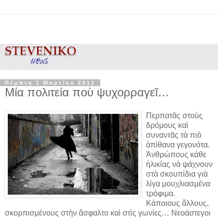
Πέμπτη 1 Μαρτίου 2012
Μία πολιτεία ποὺ ψυχορραγεῖ…
Περπατᾶς στοὺς
δρόμους καὶ
συναντᾶς τὰ πιὸ
ἀπίθανα γεγονότα.
Ἀνθρώπους κάθε
ἡλικίας νὰ ψάχνουν
στὰ σκουπίδια γιὰ
λίγα μουχλιασμένα
τρόφιμα.
Κάποιους ἄλλους,
σκορπισμένους στὴν ἄσφαλτο καὶ στὶς γωνίες… Νεοάστεγοι