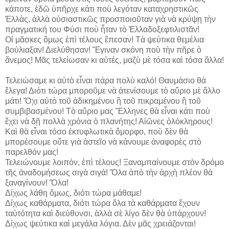
κάποτε, ἐδῶ ὑπῆρχε κάτι ποὺ λεγόταν καταχρηστικῶς
Ἑλλὰς, ἀλλὰ οὐσιαστικῶς προσποιοῦταν γιὰ νὰ κρύψῃ τὴν
πραγματική του Φύσι ποὺ ἦταν τὸ Ἑλλαδοξεφτιλιστᾶν!
Οἱ μᾶσκες ὅμως ἐπὶ τέλους ἔπεσαν! Τὰ ψεύτικα θεμέλια
βούλιαξαν! Διελύθησαν! Ἔγιναν σκόνη ποὺ τὴν πῆρε ὁ
ἄνεμος! Μᾶς τελείωσαν κι αὐτές, μαζὺ μὲ τόσα καὶ τόσα ἄλλα!
Τελειώσαμε κι αὐτὸ εἶναι πάρα πολὺ καλό! Θαυμάσιο θὰ
ἔλεγα! Διότι τώρα μποροῦμε νὰ ἀτενίσουμε τὸ αὔριο μὲ ἄλλο
μάτι! Ὄχι αὐτὸ τοῦ ἀδικημένου ἢ τοῦ πικραμένου ἢ τοῦ
συμβιβασμένου! Τὸ αὔριο μας Ἕλληνες θὰ εἶναι κάτι ποὺ
ἔχει νὰ δῇ πολλὰ χρόνια ὁ πλανήτης! Αἰῶνες ὀλόκληρους!
Καὶ θὰ εἶναι τόσο ἐκτυφλωτικὰ ὄμορφο, ποὺ δὲν θὰ
μπορέσουμε οὔτε γιὰ ἀστεῖο νὰ κάνουμε ἀναφορὲς στὸ
παρελθόν μας!
Τελειώνουμε λοιπόν, ἐπὶ τέλους! Ξαναμπαίνουμε στὸν δρόμο
τῆς ἀναδομήσεως σιγὰ σιγά! Ὅλα ἀπὸ τὴν ἀρχὴ πλέον θὰ
ξαναγίνουν! Ὅλα!
Δίχως λάθη ὅμως, διότι τώρα μάθαμε!
Δίχως καθάρματα, διότι τώρα ὅλα τὰ καθάρματα ἔχουν
ταὐτότητα καὶ διεύθυνσι, ἀλλὰ σὲ λίγο δὲν θὰ ὑπάρχουν!
Δίχως ψεύτικα καὶ μεγάλα λόγια. Δὲν μᾶς χρειάζονται!