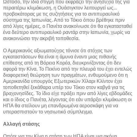
Ωστόσο, την ίδια στιγμή που εκφράζει την ανησυχία της για
περαιτέρω κλιμάκωση, η Ουάσιγκτον λειτουργεί ως...
προβοκάτορας με τις συζητήσεις για το αντιπυραυλικό
σύστημα της Ιαπωνίας. Από το Τόκιο όπου βρέθηκε πριν
από λίγες ημέρες, ο Πανέτα ανακοίνωσε ότι θα εγκατασταθεί
ένα δεύτερο αντιπυραυλικό ραντάρ στην Ιαπωνία, χωρίς να
ανακοινώσει την ακριβή τοποθεσία.
Ο Αμερικανός αξιωματούχος τόνισε ότι στόχος των
εγκαταστάσεων θα είναι η άμυνα έναντι μιας πιθανής
επίθεσης από τη Βόρεια Κορέα, διευκρινίζοντας ότι δεν
αφορά την Κίνα. Το Πεκίνο από την πλευρά του έχει εντελώς
διαφορετική θεώρηση των πραγμάτων, ενθυμούμενο ότι η
Αμερικανίδα υπουργός Εξωτερικών Χίλαρι Κλίντον έχει
τοποθετηθεί ξεκάθαρα υπέρ του Τόκιο στον καβγά για τις
βραχονησίδες. Το ίδιο είχε πράξει πριν από λίγες εβδομάδες
και ο ίδιος ο Πανέτα, λέγοντας ότι εάν υπάρξει κλιμάκωση οι
ΗΠΑ θα στείλουν μη επανδρωμένα αεροσκάφη για να
υπερασπιστούν το νησιωτικό σύμπλεγμα.
Αλλαγή στάσης
Οπότε για την Κίνα η στάση των ΗΠΑ είναι μια ακόμη