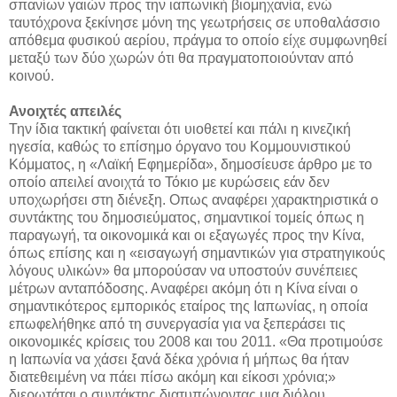
σπανίων γαιών προς την ιαπωνική βιομηχανία, ενώ
ταυτόχρονα ξεκίνησε μόνη της γεωτρήσεις σε υποθαλάσσιο
απόθεμα φυσικού αερίου, πράγμα το οποίο είχε συμφωνηθεί
μεταξύ των δύο χωρών ότι θα πραγματοποιούνταν από
κοινού.
Ανοιχτές απειλές
Την ίδια τακτική φαίνεται ότι υιοθετεί και πάλι η κινεζική
ηγεσία, καθώς το επίσημο όργανο του Κομμουνιστικού
Κόμματος, η «Λαϊκή Εφημερίδα», δημοσίευσε άρθρο με το
οποίο απειλεί ανοιχτά το Τόκιο με κυρώσεις εάν δεν
υποχωρήσει στη διένεξη. Οπως αναφέρει χαρακτηριστικά ο
συντάκτης του δημοσιεύματος, σημαντικοί τομείς όπως η
παραγωγή, τα οικονομικά και οι εξαγωγές προς την Κίνα,
όπως επίσης και η «εισαγωγή σημαντικών για στρατηγικούς
λόγους υλικών» θα μπορούσαν να υποστούν συνέπειες
μέτρων ανταπόδοσης. Αναφέρει ακόμη ότι η Κίνα είναι ο
σημαντικότερος εμπορικός εταίρος της Ιαπωνίας, η οποία
επωφελήθηκε από τη συνεργασία για να ξεπεράσει τις
οικονομικές κρίσεις του 2008 και του 2011. «Θα προτιμούσε
η Ιαπωνία να χάσει ξανά δέκα χρόνια ή μήπως θα ήταν
διατεθειμένη να πάει πίσω ακόμη και είκοσι χρόνια;»
διερωτάται ο συντάκτης διατυπώνοντας μια διόλου