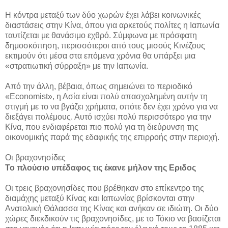
Η κόντρα μεταξύ των δύο χωρών έχει λάβει κοινωνικές
διαστάσεις στην Κίνα, όπου για αρκετούς πολίτες η Ιαπωνία
ταυτίζεται με θανάσιμο εχθρό. Σύμφωνα με πρόσφατη
δημοσκόπηση, περισσότεροι από τους μισούς Κινέζους
εκτιμούν ότι μέσα στα επόμενα χρόνια θα υπάρξει μια
«στρατιωτική σύρραξη» με την Ιαπωνία.
Από την άλλη, βέβαια, όπως σημειώνει το περιοδικό
«Economist», η Ασία είναι πολύ απασχολημένη αυτήν τη
στιγμή με το να βγάζει χρήματα, οπότε δεν έχει χρόνο για να
διεξάγει πολέμους. Αυτό ισχύει πολύ περισσότερο για την
Κίνα, που ενδιαφέρεται πιο πολύ για τη διεύρυνση της
οικονομικής παρά της εδαφικής της επιρροής στην περιοχή.
Οι βραχονησίδες
Το πλούσιο υπέδαφος τις έκανε μήλον της Εριδος
Οι τρεις βραχονησίδες που βρέθηκαν στο επίκεντρο της
διαμάχης μεταξύ Κίνας και Ιαπωνίας βρίσκονται στην
Ανατολική Θάλασσα της Κίνας και ανήκαν σε ιδιώτη. Οι δύο
χώρες διεκδικούν τις βραχονησίδες, με το Τόκιο να βασίζεται