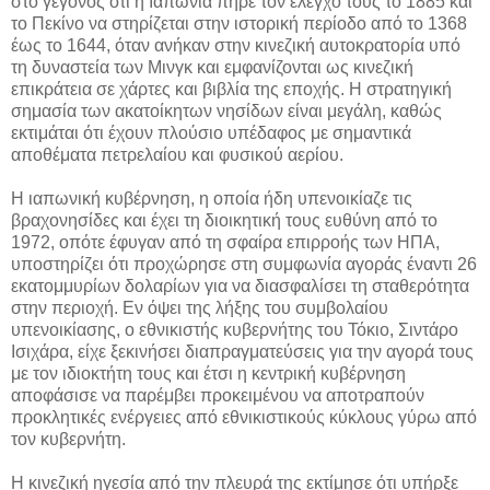
στο γεγονός ότι η Ιαπωνία πήρε τον έλεγχό τους το 1885 και
το Πεκίνο να στηρίζεται στην ιστορική περίοδο από το 1368
έως το 1644, όταν ανήκαν στην κινεζική αυτοκρατορία υπό
τη δυναστεία των Μινγκ και εμφανίζονται ως κινεζική
επικράτεια σε χάρτες και βιβλία της εποχής. Η στρατηγική
σημασία των ακατοίκητων νησίδων είναι μεγάλη, καθώς
εκτιμάται ότι έχουν πλούσιο υπέδαφος με σημαντικά
αποθέματα πετρελαίου και φυσικού αερίου.
Η ιαπωνική κυβέρνηση, η οποία ήδη υπενοικίαζε τις
βραχονησίδες και έχει τη διοικητική τους ευθύνη από το
1972, οπότε έφυγαν από τη σφαίρα επιρροής των ΗΠΑ,
υποστηρίζει ότι προχώρησε στη συμφωνία αγοράς έναντι 26
εκατομμυρίων δολαρίων για να διασφαλίσει τη σταθερότητα
στην περιοχή. Εν όψει της λήξης του συμβολαίου
υπενοικίασης, ο εθνικιστής κυβερνήτης του Τόκιο, Σιντάρο
Ισιχάρα, είχε ξεκινήσει διαπραγματεύσεις για την αγορά τους
με τον ιδιοκτήτη τους και έτσι η κεντρική κυβέρνηση
αποφάσισε να παρέμβει προκειμένου να αποτραπούν
προκλητικές ενέργειες από εθνικιστικούς κύκλους γύρω από
τον κυβερνήτη.
Η κινεζική ηγεσία από την πλευρά της εκτίμησε ότι υπήρξε