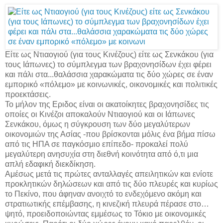
Είτε ως Ντιαογιού (για τους Κινέζους) είτε ως Σενκάκου (για
τους Ιάπωνες) το σύμπλεγμα των βραχονησίδων έχει φέρει
και πάλι στα...θαλάσσια χαρακώματα τις δύο χώρες σε έναν
εμπορικό «πόλεμο» με κοινωνικές, οικονομικές και πολιτικές
προεκτάσεις.
Το μήλον της Εριδος είναι οι ακατοίκητες βραχονησίδες τις
οποίες οι Κινέζοι αποκαλούν Ντιαογιού και οι Ιάπωνες
Σενκάκου, όμως η σύγκρουση των δύο μεγαλύτερων
οικονομιών της Ασίας -που βρίσκονται μόλις ένα βήμα πίσω
από τις ΗΠΑ σε παγκόσμιο επίπεδο- προκαλεί πολύ
μεγαλύτερη ανησυχία στη διεθνή κοινότητα από ό,τι μια
απλή εδαφική διεκδίκηση.
Αμέσως μετά τις πρώτες ανταλλαγές απειλητικών και ενίοτε
προκλητικών δηλώσεων και από τις δύο πλευρές και κυρίως
το Πεκίνο, που άφηναν ανοιχτό το ενδεχόμενο ακόμη και
στρατιωτικής επέμβασης, η κινεζική πλευρά πέρασε στο…
ψητό, προειδοποιώντας εμμέσως το Τόκιο με οικονομικές