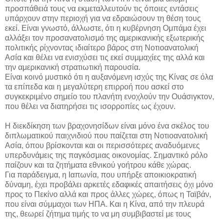
προσπάθειά τους να εκμεταλλευτούν τις όποιες εντάσεις
υπάρχουν στην περιοχή για να εδραιώσουν τη θέση τους
εκεί. Είναι γνωστό, άλλωστε, ότι η κυβέρνηση Ομπάμα έχει
αλλάξει τον προσανατολισμό της αμερικανικής εξωτερικής
πολιτικής ρίχνοντας ιδιαίτερο βάρος στη Νοτιοανατολική
Ασία και θέλει να ενισχύσει τις εκεί συμμαχίες της αλλά και
την αμερικανική στρατιωτική παρουσία.
Είναι κοινό μυστικό ότι η αυξανόμενη ισχύς της Κίνας σε όλα
τα επίπεδα και η μεγαλύτερη επιρροή που ασκεί στο
συγκεκριμένο σημείο του πλανήτη ενοχλούν την Ουάσιγκτον,
που θέλει να διατηρήσει τις ισορροπίες ως έχουν.
Η διεκδίκηση των βραχονησίδων είναι μόνο ένα σκέλος του
διπλωματικού παιχνιδιού που παίζεται στη Νοτιοανατολική
Ασία, όπου βρίσκονται και οι περισσότερες αναδυόμενες
υπερδυνάμεις της παγκόσμιας οικονομίας. Σημαντικό ρόλο
παίζουν και τα ζητήματα εθνικού γοήτρου κάθε χώρας.
Για παράδειγμα, η Ιαπωνία, που υπήρξε αποικιοκρατική
δύναμη, έχει προβάλει αρκετές εδαφικές απαιτήσεις όχι μόνο
προς το Πεκίνο αλλά και προς άλλες χώρες, όπως η Ταϊβάν,
που είναι σύμμαχοι των ΗΠΑ. Και η Κίνα, από την πλευρά
της, θεωρεί ζήτημα τιμής το να μη συμβιβαστεί με τους