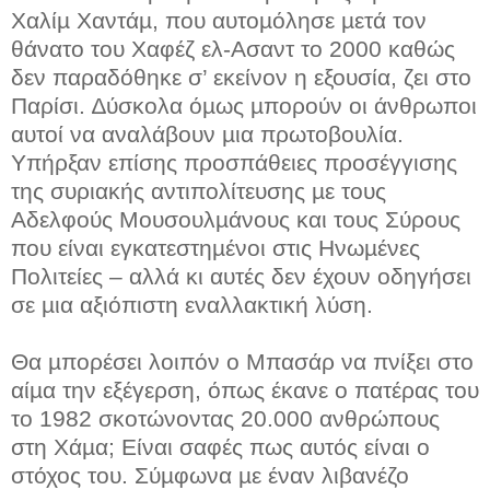
Χαλίµ Χαντάµ, που αυτοµόλησε µετά τον
θάνατο του Χαφέζ ελ-Ασαντ το 2000 καθώς
δεν παραδόθηκε σ’ εκείνον η εξουσία, ζει στο
Παρίσι. ∆ύσκολα όµως µπορούν οι άνθρωποι
αυτοί να αναλάβουν µια πρωτοβουλία.
Υπήρξαν επίσης προσπάθειες προσέγγισης
της συριακής αντιπολίτευσης µε τους
Αδελφούς Μουσουλµάνους και τους Σύρους
που είναι εγκατεστηµένοι στις Ηνωµένες
Πολιτείες – αλλά κι αυτές δεν έχουν οδηγήσει
σε µια αξιόπιστη εναλλακτική λύση.
Θα µπορέσει λοιπόν ο Μπασάρ να πνίξει στο
αίµα την εξέγερση, όπως έκανε ο πατέρας του
το 1982 σκοτώνοντας 20.000 ανθρώπους
στη Χάµα; Είναι σαφές πως αυτός είναι ο
στόχος του. Σύµφωνα µε έναν λιβανέζο