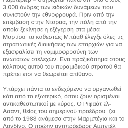
3.000 άνδρες των ειδικών δυνάµεων που
συνιστούν την εθνοφρουρά. Πριν από την
επέµβαση στην Νταραά, την πόλη από την
οποία ξεκίνησε η εξέγερση στα µέσα
Μαρτίου, το καθεστώς Μπάαθ έλεγξε όλες τις
στρατιωτικές διοικήσεις των επαρχιών για να
εξασφαλίσει τη νοµιµοφροσύνη των
ανωτάτων στελεχών. Ενα πραξικόπηµα στους
κόλπους αυτού του πυραµιδικού στρατού θα
πρέπει έτσι να θεωρείται απίθανο.
Υπάρχει πάντα το ενδεχόµενο να οργανωθεί
κάτι από το εξωτερικό, όπου ζουν ορισµένοι
αντικαθεστωτικοί µε κύρος. Ο Ριφαάτ ελ-
Ασαντ, θείος του σηµερινού
προέδρου, ζει
από το 1983 ανάµεσα στην Μαρµπέγια και το
Λονδίνο. Ο πρώην αντιπρόεδρος Αµπντέλ