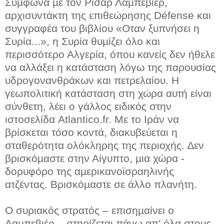
Σύµφωνα µε τον Ρισάρ Λαµπεβιέρ,
αρχισυντάκτη της επιθεώρησης Défense και
συγγραφέα του βιβλίου «Οταν ξυπνήσει η
Συρία...», η Συρία θυµίζει όλο και
περισσότερο Αλγερία, όπου κανείς δεν ήθελε
να αλλάξει η κατάσταση λόγω της παρουσίας
υδρογονανθράκων και πετρελαίου. Η
γεωπολιτική κατάσταση στη χώρα αυτή είναι
σύνθετη, λέει ο γάλλος ειδικός στην
ιστοσελίδα Atlantico.fr. Με το Ιράν να
βρίσκεται τόσο κοντά, διακυβεύεται η
σταθερότητα ολόκληρης της περιοχής. ∆εν
βρισκόµαστε στην Αίγυπτο, µια χώρα -
δορυφόρο της αµερικανοϊσραηλινής
ατζέντας. Βρισκόµαστε σε άλλο πλανήτη.
Ο συριακός στρατός – επισηµαίνει ο
Λαµπεβιέρ – στηρίζεται πάνω απ’ όλα στους